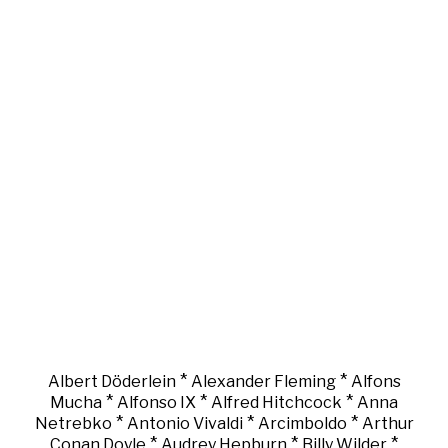
*
*
Albert Döderlein
Alexander Fleming
Alfons
*
*
*
Mucha
Alfonso IX
Alfred Hitchcock
Anna
*
*
*
Netrebko
Antonio Vivaldi
Arcimboldo
Arthur
*
*
*
Conan Doyle
Audrey Hepburn
Billy Wilder