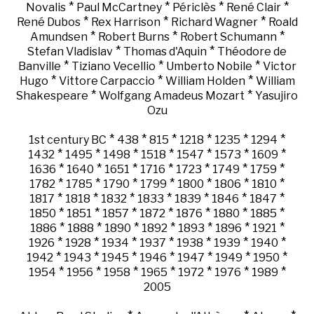
*
*
*
*
Novalis
Paul McCartney
Périclès
René Clair
*
*
*
René Dubos
Rex Harrison
Richard Wagner
Roald
*
*
*
Amundsen
Robert Burns
Robert Schumann
*
*
Stefan Vladislav
Thomas d'Aquin
Théodore de
*
*
*
Banville
Tiziano Vecellio
Umberto Nobile
Victor
*
*
*
Hugo
Vittore Carpaccio
William Holden
William
*
*
Shakespeare
Wolfgang Amadeus Mozart
Yasujiro
Ozu
*
*
*
*
*
*
1st century BC
438
815
1218
1235
1294
*
*
*
*
*
*
*
1432
1495
1498
1518
1547
1573
1609
*
*
*
*
*
*
*
1636
1640
1651
1716
1723
1749
1759
*
*
*
*
*
*
*
1782
1785
1790
1799
1800
1806
1810
*
*
*
*
*
*
*
1817
1818
1832
1833
1839
1846
1847
*
*
*
*
*
*
*
1850
1851
1857
1872
1876
1880
1885
*
*
*
*
*
*
*
1886
1888
1890
1892
1893
1896
1921
*
*
*
*
*
*
*
1926
1928
1934
1937
1938
1939
1940
*
*
*
*
*
*
*
1942
1943
1945
1946
1947
1949
1950
*
*
*
*
*
*
*
1954
1956
1958
1965
1972
1976
1989
2005