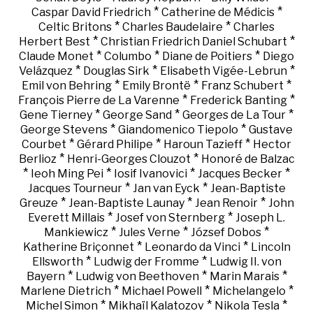
*
*
Caspar David Friedrich
Catherine de Médicis
*
*
Celtic Britons
Charles Baudelaire
Charles
*
*
Herbert Best
Christian Friedrich Daniel Schubart
*
*
*
Claude Monet
Columbo
Diane de Poitiers
Diego
*
*
*
Velázquez
Douglas Sirk
Elisabeth Vigée-Lebrun
*
*
*
Emil von Behring
Emily Brontë
Franz Schubert
*
*
François Pierre de La Varenne
Frederick Banting
*
*
*
Gene Tierney
George Sand
Georges de La Tour
*
*
George Stevens
Giandomenico Tiepolo
Gustave
*
*
*
Courbet
Gérard Philipe
Haroun Tazieff
Hector
*
*
Berlioz
Henri-Georges Clouzot
Honoré de Balzac
*
*
*
*
Ieoh Ming Pei
Iosif Ivanovici
Jacques Becker
*
*
Jacques Tourneur
Jan van Eyck
Jean-Baptiste
*
*
*
Greuze
Jean-Baptiste Launay
Jean Renoir
John
*
*
Everett Millais
Josef von Sternberg
Joseph L.
*
*
*
Mankiewicz
Jules Verne
József Dobos
*
*
Katherine Briçonnet
Leonardo da Vinci
Lincoln
*
*
Ellsworth
Ludwig der Fromme
Ludwig II. von
*
*
*
Bayern
Ludwig von Beethoven
Marin Marais
*
*
*
Marlene Dietrich
Michael Powell
Michelangelo
*
*
*
Michel Simon
Mikhaïl Kalatozov
Nikola Tesla