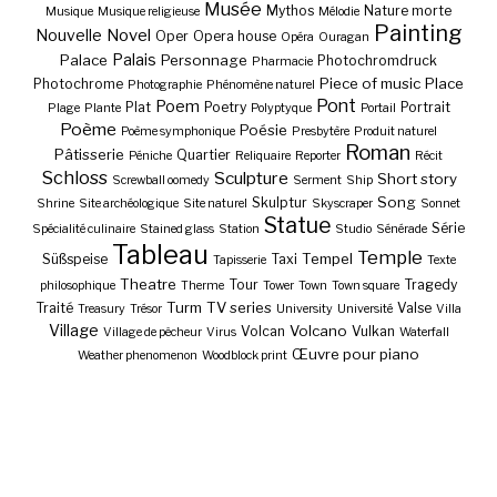
Musée
Mythos
Nature morte
Musique
Musique religieuse
Mélodie
Painting
Nouvelle
Novel
Oper
Opera house
Opéra
Ouragan
Palais
Palace
Personnage
Photochromdruck
Pharmacie
Piece of music
Place
Photochrome
Photographie
Phénomène naturel
Pont
Poem
Plat
Poetry
Portrait
Plage
Plante
Polyptyque
Portail
Poème
Poésie
Poème symphonique
Presbytère
Produit naturel
Roman
Pâtisserie
Quartier
Péniche
Reliquaire
Reporter
Récit
Schloss
Sculpture
Short story
Screwball oomedy
Serment
Ship
Song
Skulptur
Shrine
Site archéologique
Site naturel
Skyscraper
Sonnet
Statue
Série
Spécialité culinaire
Stained glass
Station
Studio
Sénérade
Tableau
Temple
Tempel
Süßspeise
Taxi
Tapisserie
Texte
Theatre
Tour
Tragedy
philosophique
Therme
Tower
Town
Town square
Turm
TV series
Traité
Valse
Treasury
Trésor
University
Université
Villa
Village
Volcano
Volcan
Vulkan
Village de pêcheur
Virus
Waterfall
Œuvre pour piano
Weather phenomenon
Woodblock print