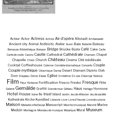
Actress
Air d'opéra
Actor
Altstadt
Acteur
Actrice
Ambassade
Ancient city
Baie
Bateau
Animal
Antibiotic
Atelier
Avion
Bataille
Bridge
Café
Brücke
Büste
Cake
Berceuse
Bibliothèque
Boisson
Carte
Castle
Cathédrale
Cathedral
Chapel
Carte de visite
Casino
Chanson
Château
Chapelle
Church
Cité médiévale
Cinema
Chien
Couple
Coffeehouse
Cocktail
Colonne
Comédie dramatique
Concerto
Couple mythique
Desert
Diamant
Dipinto
Dish
Céramique
Danse
Eglise
Dom
Drapeau
Dôme
Ebook
Emblème
En-cas
Estampe
Faïence
Film
Fresque
Fortification
Fresco
Fresko
Fête
Fleur
Fontaine
Gemälde
Haus
Graffiti
Hormone
Galerie
Grande roue
Gâteau
Horloge
Hotel
House
Insel
Ile
Island
Icône
Jardin
Jeu de réflexion
Jeu de société
Kathedrale
Kirche
Kunstlied
Librairie
Livre
Livre d'heures
Livre de cuisine
Maison
Manuscript
Marine
Maladie infectieuse
Marche (musique)
Marché
Museum
Medizin
Mural
Montagne
Morceau de musique
Mosaïque