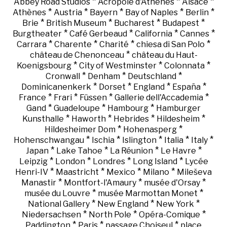
*
*
*
Abbey Road Studios
Acropole d'Athènes
Alsace
*
*
*
*
*
Athènes
Austria
Bayern
Bay of Naples
Berlin
*
*
*
*
Brie
British Museum
Bucharest
Budapest
*
*
*
*
Burgtheater
Café Gerbeaud
California
Cannes
*
*
*
*
Carrara
Charente
Charité
chiesa di San Polo
*
château de Chenonceau
château du Haut-
*
*
*
Koenigsbourg
City of Westminster
Colonnata
*
*
*
Cronwall
Denham
Deutschland
*
*
*
*
Dominicanenkerk
Dorset
England
España
*
*
*
*
France
Frari
Füssen
Gallerie dell'Accademia
*
*
*
Gand
Guadeloupe
Hambourg
Hamburger
*
*
*
*
Kunsthalle
Haworth
Hebrides
Hildesheim
*
*
Hildesheimer Dom
Hohenasperg
*
*
*
*
*
Hohenschwangau
Ischia
Islington
Italia
Italy
*
*
*
*
Japan
Lake Tahoe
La Réunion
Le Havre
*
*
*
*
Leipzig
London
Londres
Long Island
Lycée
*
*
*
*
Henri-IV
Maastricht
Mexico
Milano
Mileševa
*
*
*
Manastir
Montfort-l'Amaury
musée d'Orsay
*
*
musée du Louvre
musée Marmottan Monet
*
*
*
National Gallery
New England
New York
*
*
*
Niedersachsen
North Pole
Opéra-Comique
*
*
*
Paddington
Paris
passage Choiseul
place