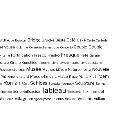
Bridge
Café
Brücke
Büste
Cake
bliothèque
Boisson
Carte
Carte de
Couple
Couple
eehouse
Colonne
Comédie dramatique
Concerto
Fresque
Fortification
Fresco
Fresko
Fête
ontaine
Galerie
drale
Kirche
Kunstlied
Librairie
Livre
Livre d'heures
Livre de cuisine
Musée
Nouvelle
Mythos
Nature morte
usique religieuse
Mélodie
Poem
Piece of music
Place
Plat
Phénomène naturel
Plage
Plante
Roman
Schloss
Sculpture
er
Récit
Screwball oomedy
Serment
Tableau
Tempel
Série
Süßspeise
Taxi
énérade
Tapisserie
Village
Volcano
lse
Volcan
Vulkan
Villa
Village de pêcheur
Virus