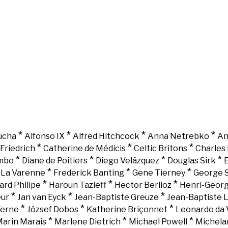
*
*
*
*
ucha
Alfonso IX
Alfred Hitchcock
Anna Netrebko
An
*
*
*
Friedrich
Catherine de Médicis
Celtic Britons
Charles 
*
*
*
*
mbo
Diane de Poitiers
Diego Velázquez
Douglas Sirk
E
*
*
*
e La Varenne
Frederick Banting
Gene Tierney
George 
*
*
*
ard Philipe
Haroun Tazieff
Hector Berlioz
Henri-Georg
*
*
*
eur
Jan van Eyck
Jean-Baptiste Greuze
Jean-Baptiste 
*
*
*
Verne
József Dobos
Katherine Briçonnet
Leonardo da 
*
*
*
arin Marais
Marlene Dietrich
Michael Powell
Michela