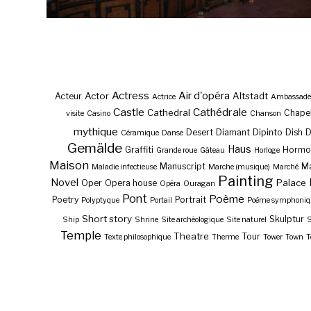
Actress
Air d'opéra
Actor
Altstadt
Acteur
Actrice
Ambassade
Castle
Cathédrale
Cathedral
Chape
visite
Casino
Chanson
mythique
Desert
Diamant
Dipinto
Dish
Céramique
Danse
Gemälde
Haus
Graffiti
Hormo
Grande roue
Gâteau
Horloge
Maison
Manuscript
Ma
Maladie infectieuse
Marche (musique)
Marché
Painting
Novel
Palace
Oper
Opera house
Opéra
Ouragan
Pont
Poème
Poetry
Portrait
Polyptyque
Portail
Poème symphoniq
Short story
Skulptur
Ship
Shrine
Site archéologique
Site naturel
S
Temple
Theatre
Tour
Texte philosophique
Therme
Tower
Town
T