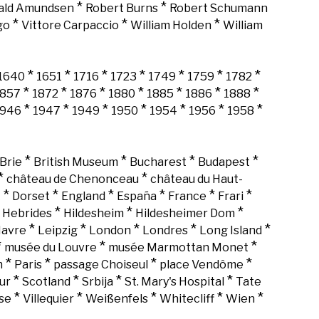
*
*
ald Amundsen
Robert Burns
Robert Schumann
*
*
*
go
Vittore Carpaccio
William Holden
William
*
*
*
*
*
*
*
1640
1651
1716
1723
1749
1759
1782
*
*
*
*
*
*
*
1857
1872
1876
1880
1885
1886
1888
*
*
*
*
*
*
*
1946
1947
1949
1950
1954
1956
1958
*
*
*
*
Brie
British Museum
Bucharest
Budapest
*
*
château de Chenonceau
château du Haut-
*
*
*
*
*
*
k
Dorset
England
España
France
Frari
*
*
*
*
Hebrides
Hildesheim
Hildesheimer Dom
*
*
*
*
*
Havre
Leipzig
London
Londres
Long Island
*
*
*
musée du Louvre
musée Marmottan Monet
*
*
*
*
n
Paris
passage Choiseul
place Vendôme
*
*
*
*
ur
Scotland
Srbija
St. Mary's Hospital
Tate
*
*
*
*
*
se
Villequier
Weißenfels
Whitecliff
Wien