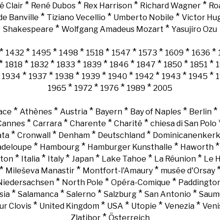
*
*
*
*
é Clair
René Dubos
Rex Harrison
Richard Wagner
Ro
*
*
*
e Banville
Tiziano Vecellio
Umberto Nobile
Victor Hu
*
*
Shakespeare
Wolfgang Amadeus Mozart
Yasujiro Ozu
*
*
*
*
*
*
*
*
*
1432
1495
1498
1518
1547
1573
1609
1636
*
*
*
*
*
*
*
*
*
1818
1832
1833
1839
1846
1847
1850
1851
*
*
*
*
*
*
*
*
*
1934
1937
1938
1939
1940
1942
1943
1945
*
*
*
*
1965
1972
1976
1989
2005
*
*
*
*
*
*
ace
Athènes
Austria
Bayern
Bay of Naples
Berlin
*
*
*
*
Cannes
Carrara
Charente
Charité
chiesa di San Polo
*
*
*
*
ata
Cronwall
Denham
Deutschland
Dominicanenker
*
*
*
adeloupe
Hambourg
Hamburger Kunsthalle
Haworth
*
*
*
*
*
*
gton
Italia
Italy
Japan
Lake Tahoe
La Réunion
Le 
*
*
*
Mileševa Manastir
Montfort-l'Amaury
musée d'Orsay
*
*
*
Niedersachsen
North Pole
Opéra-Comique
Paddingto
*
*
*
*
*
sia
Salamanca
Salerno
Salzburg
San Antonio
Saum
*
*
*
*
*
ur Clovis
United Kingdom
USA
Utopie
Venezia
Veni
*
Zlatibor
Österreich