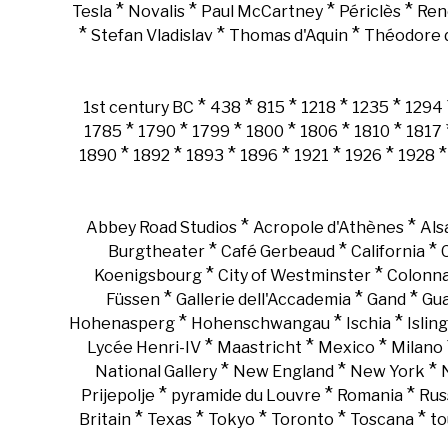
*
*
*
*
Tesla
Novalis
Paul McCartney
Périclès
Ren
*
*
*
Stefan Vladislav
Thomas d'Aquin
Théodore d
*
*
*
*
*
1st century BC
438
815
1218
1235
1294
*
*
*
*
*
*
1785
1790
1799
1800
1806
1810
1817
*
*
*
*
*
*
1890
1892
1893
1896
1921
1926
1928
*
*
Abbey Road Studios
Acropole d'Athènes
Als
*
*
*
Burgtheater
Café Gerbeaud
California
*
*
Koenigsbourg
City of Westminster
Colonn
*
*
*
Füssen
Gallerie dell'Accademia
Gand
Gu
*
*
*
Hohenasperg
Hohenschwangau
Ischia
Islin
*
*
*
Lycée Henri-IV
Maastricht
Mexico
Milano
*
*
*
National Gallery
New England
New York
*
*
*
Prijepolje
pyramide du Louvre
Romania
Rus
*
*
*
*
*
Britain
Texas
Tokyo
Toronto
Toscana
to