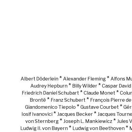
*
*
Albert Döderlein
Alexander Fleming
Alfons M
*
*
Audrey Hepburn
Billy Wilder
Caspar David 
*
*
Friedrich Daniel Schubart
Claude Monet
Colu
*
*
Brontë
Franz Schubert
François Pierre d
*
*
Giandomenico Tiepolo
Gustave Courbet
Gér
*
*
Iosif Ivanovici
Jacques Becker
Jacques Tourn
*
*
von Sternberg
Joseph L. Mankiewicz
Jules 
*
*
Ludwig II. von Bayern
Ludwig von Beethoven
M