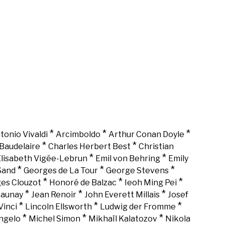
*
*
*
tonio Vivaldi
Arcimboldo
Arthur Conan Doyle
*
*
Baudelaire
Charles Herbert Best
Christian
*
*
lisabeth Vigée-Lebrun
Emil von Behring
Emily
*
*
*
Sand
Georges de La Tour
George Stevens
*
*
*
es Clouzot
Honoré de Balzac
Ieoh Ming Pei
*
*
*
Launay
Jean Renoir
John Everett Millais
Josef
*
*
*
Vinci
Lincoln Ellsworth
Ludwig der Fromme
*
*
*
ngelo
Michel Simon
Mikhaïl Kalatozov
Nikola