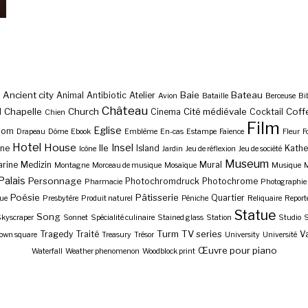
Ancient city
Baie
Bateau
Animal
Antibiotic
Atelier
Avion
Bataille
Berceuse
Bi
Château
Chapelle
Church
Cité médiévale
Coff
l
Cinema
Cocktail
Chien
Film
Eglise
Dom
Drapeau
Dôme
Ebook
Emblème
En-cas
Estampe
Faïence
Fleur
F
Hotel
House
Insel
Ile
ne
Island
Kathe
Icône
Jardin
Jeu de réflexion
Jeu de société
Museum
rine
Medizin
Mural
Montagne
Morceau de musique
Mosaïque
Musique
M
Palais
Personnage
Photochromdruck
Photochrome
Pharmacie
Photographie
Poésie
Pâtisserie
Quartier
ue
Presbytère
Produit naturel
Péniche
Reliquaire
Report
Statue
Song
kyscraper
Sonnet
Spécialité culinaire
Stained glass
Station
Studio
S
Turm
TV series
Tragedy
Traité
Va
own square
Treasury
Trésor
University
Université
Œuvre pour piano
Waterfall
Weather phenomenon
Woodblock print