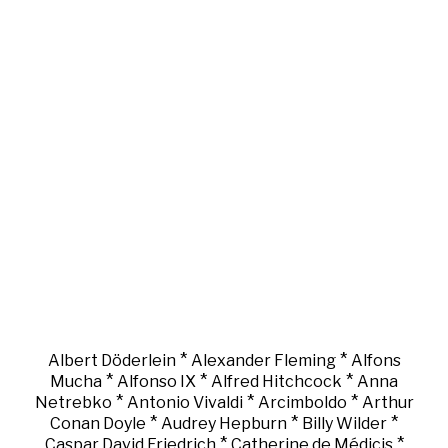
*
*
Albert Döderlein
Alexander Fleming
Alfons
*
*
*
Mucha
Alfonso IX
Alfred Hitchcock
Anna
*
*
*
Netrebko
Antonio Vivaldi
Arcimboldo
Arthur
*
*
*
Conan Doyle
Audrey Hepburn
Billy Wilder
*
*
Caspar David Friedrich
Catherine de Médicis