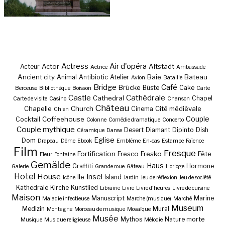
Actress
Air d'opéra
Actor
Altstadt
Acteur
Actrice
Ambassade
Ancient city
Baie
Bateau
Animal
Antibiotic
Atelier
Avion
Bataille
Bridge
Café
Brücke
Büste
Cake
Berceuse
Bibliothèque
Boisson
Carte
Castle
Cathédrale
Cathedral
Chapel
Carte de visite
Casino
Chanson
Château
Chapelle
Church
Cité médiévale
Cinema
Chien
Couple
Coffeehouse
Cocktail
Colonne
Comédie dramatique
Concerto
Couple mythique
Desert
Diamant
Dipinto
Dish
Céramique
Danse
Eglise
Dom
Drapeau
Dôme
Ebook
Emblème
En-cas
Estampe
Faïence
Film
Fresque
Fortification
Fresco
Fresko
Fête
Fleur
Fontaine
Gemälde
Haus
Graffiti
Hormone
Galerie
Grande roue
Gâteau
Horloge
Hotel
House
Insel
Ile
Island
Icône
Jardin
Jeu de réflexion
Jeu de société
Kathedrale
Kirche
Kunstlied
Librairie
Livre
Livre d'heures
Livre de cuisine
Maison
Manuscript
Marine
Maladie infectieuse
Marche (musique)
Marché
Museum
Medizin
Mural
Montagne
Morceau de musique
Mosaïque
Musée
Mythos
Nature morte
Musique
Musique religieuse
Mélodie