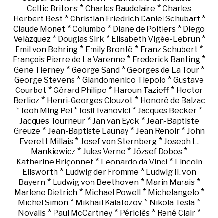
*
*
Celtic Britons
Charles Baudelaire
Charles
*
*
Herbert Best
Christian Friedrich Daniel Schubart
*
*
*
Claude Monet
Columbo
Diane de Poitiers
Diego
*
*
*
Velázquez
Douglas Sirk
Elisabeth Vigée-Lebrun
*
*
*
Emil von Behring
Emily Brontë
Franz Schubert
*
*
François Pierre de La Varenne
Frederick Banting
*
*
*
Gene Tierney
George Sand
Georges de La Tour
*
*
George Stevens
Giandomenico Tiepolo
Gustave
*
*
*
Courbet
Gérard Philipe
Haroun Tazieff
Hector
*
*
Berlioz
Henri-Georges Clouzot
Honoré de Balzac
*
*
*
*
Ieoh Ming Pei
Iosif Ivanovici
Jacques Becker
*
*
Jacques Tourneur
Jan van Eyck
Jean-Baptiste
*
*
*
Greuze
Jean-Baptiste Launay
Jean Renoir
John
*
*
Everett Millais
Josef von Sternberg
Joseph L.
*
*
*
Mankiewicz
Jules Verne
József Dobos
*
*
Katherine Briçonnet
Leonardo da Vinci
Lincoln
*
*
Ellsworth
Ludwig der Fromme
Ludwig II. von
*
*
*
Bayern
Ludwig von Beethoven
Marin Marais
*
*
*
Marlene Dietrich
Michael Powell
Michelangelo
*
*
*
Michel Simon
Mikhaïl Kalatozov
Nikola Tesla
*
*
*
*
Novalis
Paul McCartney
Périclès
René Clair