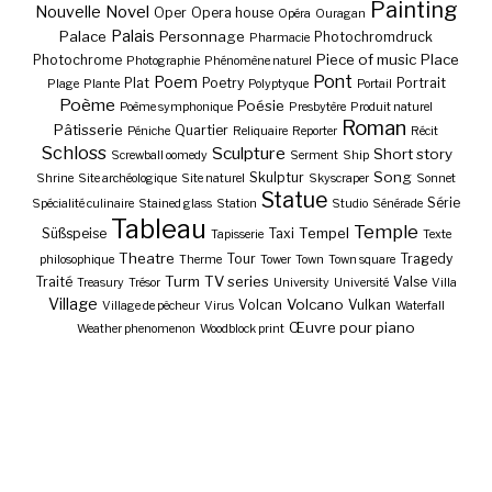
Painting
Nouvelle
Novel
Oper
Opera house
Opéra
Ouragan
Palais
Palace
Personnage
Photochromdruck
Pharmacie
Piece of music
Place
Photochrome
Photographie
Phénomène naturel
Pont
Poem
Plat
Poetry
Portrait
Plage
Plante
Polyptyque
Portail
Poème
Poésie
Poème symphonique
Presbytère
Produit naturel
Roman
Pâtisserie
Quartier
Péniche
Reliquaire
Reporter
Récit
Schloss
Sculpture
Short story
Screwball oomedy
Serment
Ship
Song
Skulptur
Shrine
Site archéologique
Site naturel
Skyscraper
Sonnet
Statue
Série
Spécialité culinaire
Stained glass
Station
Studio
Sénérade
Tableau
Temple
Tempel
Süßspeise
Taxi
Tapisserie
Texte
Theatre
Tour
Tragedy
philosophique
Therme
Tower
Town
Town square
Turm
TV series
Traité
Valse
Treasury
Trésor
University
Université
Villa
Village
Volcano
Volcan
Vulkan
Village de pêcheur
Virus
Waterfall
Œuvre pour piano
Weather phenomenon
Woodblock print