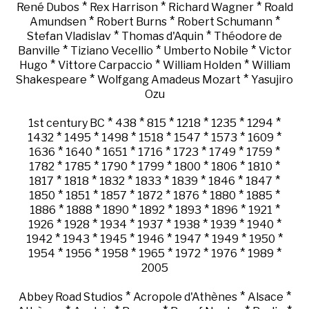
*
*
*
René Dubos
Rex Harrison
Richard Wagner
Roald
*
*
*
Amundsen
Robert Burns
Robert Schumann
*
*
Stefan Vladislav
Thomas d'Aquin
Théodore de
*
*
*
Banville
Tiziano Vecellio
Umberto Nobile
Victor
*
*
*
Hugo
Vittore Carpaccio
William Holden
William
*
*
Shakespeare
Wolfgang Amadeus Mozart
Yasujiro
Ozu
*
*
*
*
*
*
1st century BC
438
815
1218
1235
1294
*
*
*
*
*
*
*
1432
1495
1498
1518
1547
1573
1609
*
*
*
*
*
*
*
1636
1640
1651
1716
1723
1749
1759
*
*
*
*
*
*
*
1782
1785
1790
1799
1800
1806
1810
*
*
*
*
*
*
*
1817
1818
1832
1833
1839
1846
1847
*
*
*
*
*
*
*
1850
1851
1857
1872
1876
1880
1885
*
*
*
*
*
*
*
1886
1888
1890
1892
1893
1896
1921
*
*
*
*
*
*
*
1926
1928
1934
1937
1938
1939
1940
*
*
*
*
*
*
*
1942
1943
1945
1946
1947
1949
1950
*
*
*
*
*
*
*
1954
1956
1958
1965
1972
1976
1989
2005
*
*
*
Abbey Road Studios
Acropole d'Athènes
Alsace