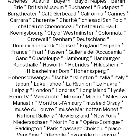
*
*
*
*
*
Athènes
Austria
Bayern
Bay of Naples
Berlin
*
*
*
*
Brie
British Museum
Bucharest
Budapest
*
*
*
*
Burgtheater
Café Gerbeaud
California
Cannes
*
*
*
*
Carrara
Charente
Charité
chiesa di San Polo
*
château de Chenonceau
château du Haut-
*
*
*
Koenigsbourg
City of Westminster
Colonnata
*
*
*
Cronwall
Denham
Deutschland
*
*
*
*
Dominicanenkerk
Dorset
England
España
*
*
*
*
France
Frari
Füssen
Gallerie dell'Accademia
*
*
*
Gand
Guadeloupe
Hambourg
Hamburger
*
*
*
*
Kunsthalle
Haworth
Hebrides
Hildesheim
*
*
Hildesheimer Dom
Hohenasperg
*
*
*
*
*
Hohenschwangau
Ischia
Islington
Italia
Italy
*
*
*
*
Japan
Lake Tahoe
La Réunion
Le Havre
*
*
*
*
Leipzig
London
Londres
Long Island
Lycée
*
*
*
*
Henri-IV
Maastricht
Mexico
Milano
Mileševa
*
*
*
Manastir
Montfort-l'Amaury
musée d'Orsay
*
*
musée du Louvre
musée Marmottan Monet
*
*
*
National Gallery
New England
New York
*
*
*
Niedersachsen
North Pole
Opéra-Comique
*
*
*
Paddington
Paris
passage Choiseul
place
*
*
*
Vendôme
Prijepolje
pyramide du Louvre