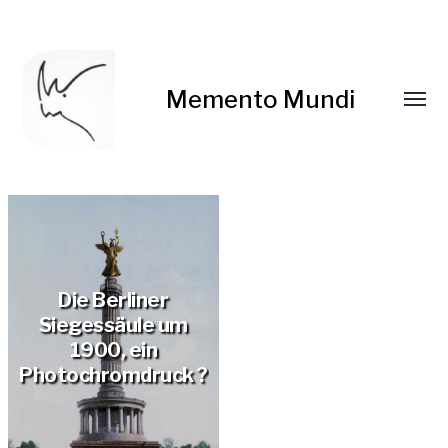
Memento Mundi
Die Berliner
Siegessäule um
1900, ein
Photochromdruck ?