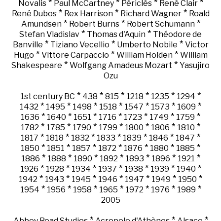
*
*
*
*
Novalis
Paul McCartney
Périclès
René Clair
*
*
*
René Dubos
Rex Harrison
Richard Wagner
Roald
*
*
*
Amundsen
Robert Burns
Robert Schumann
*
*
Stefan Vladislav
Thomas d'Aquin
Théodore de
*
*
*
Banville
Tiziano Vecellio
Umberto Nobile
Victor
*
*
*
Hugo
Vittore Carpaccio
William Holden
William
*
*
Shakespeare
Wolfgang Amadeus Mozart
Yasujiro
Ozu
*
*
*
*
*
*
1st century BC
438
815
1218
1235
1294
*
*
*
*
*
*
*
1432
1495
1498
1518
1547
1573
1609
*
*
*
*
*
*
*
1636
1640
1651
1716
1723
1749
1759
*
*
*
*
*
*
*
1782
1785
1790
1799
1800
1806
1810
*
*
*
*
*
*
*
1817
1818
1832
1833
1839
1846
1847
*
*
*
*
*
*
*
1850
1851
1857
1872
1876
1880
1885
*
*
*
*
*
*
*
1886
1888
1890
1892
1893
1896
1921
*
*
*
*
*
*
*
1926
1928
1934
1937
1938
1939
1940
*
*
*
*
*
*
*
1942
1943
1945
1946
1947
1949
1950
*
*
*
*
*
*
*
1954
1956
1958
1965
1972
1976
1989
2005
*
*
*
Abbey Road Studios
Acropole d'Athènes
Alsace