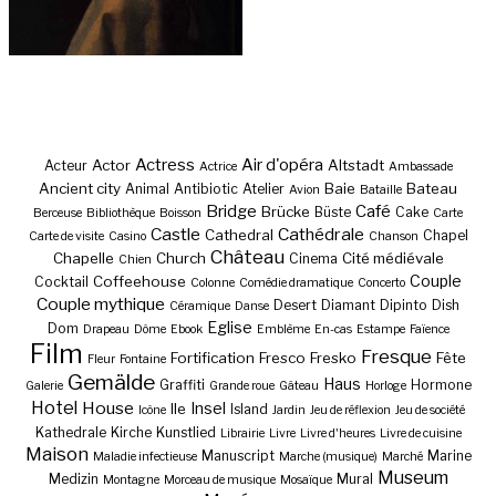
Actress
Air d'opéra
Actor
Altstadt
Acteur
Actrice
Ambassade
Ancient city
Baie
Bateau
Animal
Antibiotic
Atelier
Avion
Bataille
Bridge
Café
Brücke
Büste
Cake
Berceuse
Bibliothèque
Boisson
Carte
Castle
Cathédrale
Cathedral
Chapel
Carte de visite
Casino
Chanson
Château
Chapelle
Church
Cité médiévale
Cinema
Chien
Couple
Coffeehouse
Cocktail
Colonne
Comédie dramatique
Concerto
Couple mythique
Desert
Diamant
Dipinto
Dish
Céramique
Danse
Eglise
Dom
Drapeau
Dôme
Ebook
Emblème
En-cas
Estampe
Faïence
Film
Fresque
Fortification
Fresco
Fresko
Fête
Fleur
Fontaine
Gemälde
Haus
Graffiti
Hormone
Galerie
Grande roue
Gâteau
Horloge
Hotel
House
Insel
Ile
Island
Icône
Jardin
Jeu de réflexion
Jeu de société
Kathedrale
Kirche
Kunstlied
Librairie
Livre
Livre d'heures
Livre de cuisine
Maison
Manuscript
Marine
Maladie infectieuse
Marche (musique)
Marché
Museum
Medizin
Mural
Montagne
Morceau de musique
Mosaïque