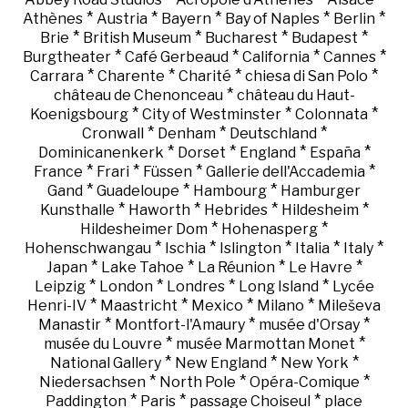
*
*
*
*
*
Athènes
Austria
Bayern
Bay of Naples
Berlin
*
*
*
*
Brie
British Museum
Bucharest
Budapest
*
*
*
*
Burgtheater
Café Gerbeaud
California
Cannes
*
*
*
*
Carrara
Charente
Charité
chiesa di San Polo
*
château de Chenonceau
château du Haut-
*
*
*
Koenigsbourg
City of Westminster
Colonnata
*
*
*
Cronwall
Denham
Deutschland
*
*
*
*
Dominicanenkerk
Dorset
England
España
*
*
*
*
France
Frari
Füssen
Gallerie dell'Accademia
*
*
*
Gand
Guadeloupe
Hambourg
Hamburger
*
*
*
*
Kunsthalle
Haworth
Hebrides
Hildesheim
*
*
Hildesheimer Dom
Hohenasperg
*
*
*
*
*
Hohenschwangau
Ischia
Islington
Italia
Italy
*
*
*
*
Japan
Lake Tahoe
La Réunion
Le Havre
*
*
*
*
Leipzig
London
Londres
Long Island
Lycée
*
*
*
*
Henri-IV
Maastricht
Mexico
Milano
Mileševa
*
*
*
Manastir
Montfort-l'Amaury
musée d'Orsay
*
*
musée du Louvre
musée Marmottan Monet
*
*
*
National Gallery
New England
New York
*
*
*
Niedersachsen
North Pole
Opéra-Comique
*
*
*
Paddington
Paris
passage Choiseul
place