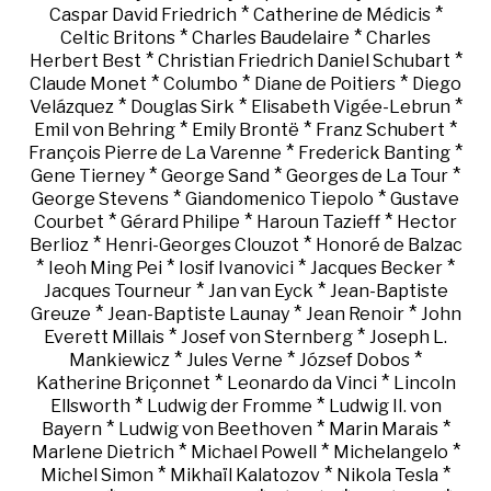
*
*
Caspar David Friedrich
Catherine de Médicis
*
*
Celtic Britons
Charles Baudelaire
Charles
*
*
Herbert Best
Christian Friedrich Daniel Schubart
*
*
*
Claude Monet
Columbo
Diane de Poitiers
Diego
*
*
*
Velázquez
Douglas Sirk
Elisabeth Vigée-Lebrun
*
*
*
Emil von Behring
Emily Brontë
Franz Schubert
*
*
François Pierre de La Varenne
Frederick Banting
*
*
*
Gene Tierney
George Sand
Georges de La Tour
*
*
George Stevens
Giandomenico Tiepolo
Gustave
*
*
*
Courbet
Gérard Philipe
Haroun Tazieff
Hector
*
*
Berlioz
Henri-Georges Clouzot
Honoré de Balzac
*
*
*
*
Ieoh Ming Pei
Iosif Ivanovici
Jacques Becker
*
*
Jacques Tourneur
Jan van Eyck
Jean-Baptiste
*
*
*
Greuze
Jean-Baptiste Launay
Jean Renoir
John
*
*
Everett Millais
Josef von Sternberg
Joseph L.
*
*
*
Mankiewicz
Jules Verne
József Dobos
*
*
Katherine Briçonnet
Leonardo da Vinci
Lincoln
*
*
Ellsworth
Ludwig der Fromme
Ludwig II. von
*
*
*
Bayern
Ludwig von Beethoven
Marin Marais
*
*
*
Marlene Dietrich
Michael Powell
Michelangelo
*
*
*
Michel Simon
Mikhaïl Kalatozov
Nikola Tesla