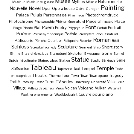
Musée
Mythos
Nature morte
Musique
Musique religieuse
Mélodie
Painting
Nouvelle
Novel
Oper
Opera house
Opéra
Ouragan
Palais
Palace
Personnage
Photochromdruck
Pharmacie
Piece of music
Place
Photochrome
Photographie
Phénomène naturel
Pont
Poem
Plat
Poetry
Portrait
Plage
Plante
Polyptyque
Portail
Poème
Poésie
Poème symphonique
Presbytère
Produit naturel
Roman
Pâtisserie
Quartier
Péniche
Reliquaire
Reporter
Récit
Schloss
Sculpture
Short story
Screwball oomedy
Serment
Ship
Song
Skulptur
Shrine
Site archéologique
Site naturel
Skyscraper
Sonnet
Statue
Série
Spécialité culinaire
Stained glass
Station
Studio
Sénérade
Tableau
Temple
Tempel
Süßspeise
Taxi
Tapisserie
Texte
Theatre
Tour
Tragedy
philosophique
Therme
Tower
Town
Town square
Turm
TV series
Traité
Valse
Treasury
Trésor
University
Université
Villa
Village
Volcano
Volcan
Vulkan
Village de pêcheur
Virus
Waterfall
Œuvre pour piano
Weather phenomenon
Woodblock print