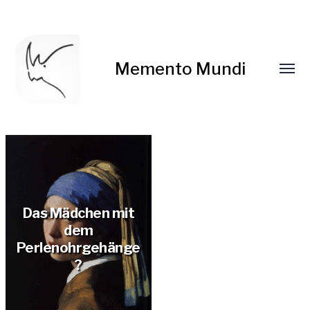
Memento Mundi
Das Mädchen mit
dem
Perlenohrgehänge
?