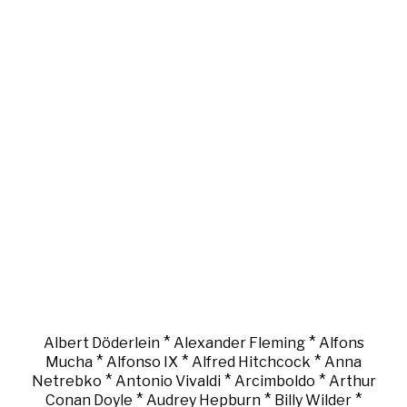
*
*
Albert Döderlein
Alexander Fleming
Alfons
*
*
*
Mucha
Alfonso IX
Alfred Hitchcock
Anna
*
*
*
Netrebko
Antonio Vivaldi
Arcimboldo
Arthur
*
*
*
Conan Doyle
Audrey Hepburn
Billy Wilder