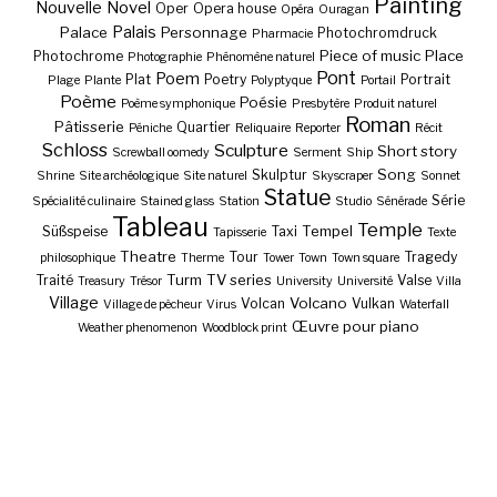
Painting
Nouvelle
Novel
Oper
Opera house
Opéra
Ouragan
Palais
Palace
Personnage
Photochromdruck
Pharmacie
Piece of music
Place
Photochrome
Photographie
Phénomène naturel
Pont
Poem
Plat
Poetry
Portrait
Plage
Plante
Polyptyque
Portail
Poème
Poésie
Poème symphonique
Presbytère
Produit naturel
Roman
Pâtisserie
Quartier
Péniche
Reliquaire
Reporter
Récit
Schloss
Sculpture
Short story
Screwball oomedy
Serment
Ship
Song
Skulptur
Shrine
Site archéologique
Site naturel
Skyscraper
Sonnet
Statue
Série
Spécialité culinaire
Stained glass
Station
Studio
Sénérade
Tableau
Temple
Tempel
Süßspeise
Taxi
Tapisserie
Texte
Theatre
Tour
Tragedy
philosophique
Therme
Tower
Town
Town square
Turm
TV series
Traité
Valse
Treasury
Trésor
University
Université
Villa
Village
Volcano
Volcan
Vulkan
Village de pêcheur
Virus
Waterfall
Œuvre pour piano
Weather phenomenon
Woodblock print