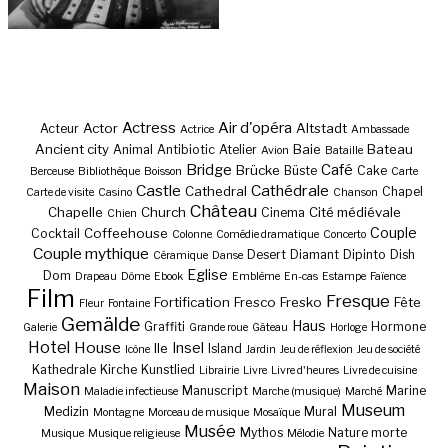
Actress
Air d'opéra
Actor
Altstadt
Acteur
Actrice
Ambassade
Ancient city
Baie
Bateau
Animal
Antibiotic
Atelier
Avion
Bataille
Bridge
Café
Brücke
Büste
Cake
Berceuse
Bibliothèque
Boisson
Carte
Castle
Cathédrale
Cathedral
Chapel
Carte de visite
Casino
Chanson
Château
Chapelle
Church
Cité médiévale
Cinema
Chien
Couple
Coffeehouse
Cocktail
Colonne
Comédie dramatique
Concerto
Couple mythique
Desert
Diamant
Dipinto
Dish
Céramique
Danse
Eglise
Dom
Drapeau
Dôme
Ebook
Emblème
En-cas
Estampe
Faïence
Film
Fresque
Fortification
Fresco
Fresko
Fête
Fleur
Fontaine
Gemälde
Haus
Graffiti
Hormone
Galerie
Grande roue
Gâteau
Horloge
Hotel
House
Insel
Ile
Island
Icône
Jardin
Jeu de réflexion
Jeu de société
Kathedrale
Kirche
Kunstlied
Librairie
Livre
Livre d'heures
Livre de cuisine
Maison
Manuscript
Marine
Maladie infectieuse
Marche (musique)
Marché
Museum
Medizin
Mural
Montagne
Morceau de musique
Mosaïque
Musée
Mythos
Nature morte
Musique
Musique religieuse
Mélodie