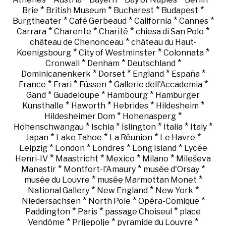
*
*
*
*
Brie
British Museum
Bucharest
Budapest
*
*
*
*
Burgtheater
Café Gerbeaud
California
Cannes
*
*
*
*
Carrara
Charente
Charité
chiesa di San Polo
*
château de Chenonceau
château du Haut-
*
*
*
Koenigsbourg
City of Westminster
Colonnata
*
*
*
Cronwall
Denham
Deutschland
*
*
*
*
Dominicanenkerk
Dorset
England
España
*
*
*
*
France
Frari
Füssen
Gallerie dell'Accademia
*
*
*
Gand
Guadeloupe
Hambourg
Hamburger
*
*
*
*
Kunsthalle
Haworth
Hebrides
Hildesheim
*
*
Hildesheimer Dom
Hohenasperg
*
*
*
*
*
Hohenschwangau
Ischia
Islington
Italia
Italy
*
*
*
*
Japan
Lake Tahoe
La Réunion
Le Havre
*
*
*
*
Leipzig
London
Londres
Long Island
Lycée
*
*
*
*
Henri-IV
Maastricht
Mexico
Milano
Mileševa
*
*
*
Manastir
Montfort-l'Amaury
musée d'Orsay
*
*
musée du Louvre
musée Marmottan Monet
*
*
*
National Gallery
New England
New York
*
*
*
Niedersachsen
North Pole
Opéra-Comique
*
*
*
Paddington
Paris
passage Choiseul
place
*
*
*
Vendôme
Prijepolje
pyramide du Louvre