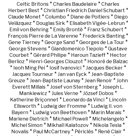
*
*
Celtic Britons
Charles Baudelaire
Charles
*
*
Herbert Best
Christian Friedrich Daniel Schubart
*
*
*
Claude Monet
Columbo
Diane de Poitiers
Diego
*
*
*
Velázquez
Douglas Sirk
Elisabeth Vigée-Lebrun
*
*
*
Emil von Behring
Emily Brontë
Franz Schubert
*
*
François Pierre de La Varenne
Frederick Banting
*
*
*
Gene Tierney
George Sand
Georges de La Tour
*
*
George Stevens
Giandomenico Tiepolo
Gustave
*
*
*
Courbet
Gérard Philipe
Haroun Tazieff
Hector
*
*
Berlioz
Henri-Georges Clouzot
Honoré de Balzac
*
*
*
*
Ieoh Ming Pei
Iosif Ivanovici
Jacques Becker
*
*
Jacques Tourneur
Jan van Eyck
Jean-Baptiste
*
*
*
Greuze
Jean-Baptiste Launay
Jean Renoir
John
*
*
Everett Millais
Josef von Sternberg
Joseph L.
*
*
*
Mankiewicz
Jules Verne
József Dobos
*
*
Katherine Briçonnet
Leonardo da Vinci
Lincoln
*
*
Ellsworth
Ludwig der Fromme
Ludwig II. von
*
*
*
Bayern
Ludwig von Beethoven
Marin Marais
*
*
*
Marlene Dietrich
Michael Powell
Michelangelo
*
*
*
Michel Simon
Mikhaïl Kalatozov
Nikola Tesla
*
*
*
*
Novalis
Paul McCartney
Périclès
René Clair