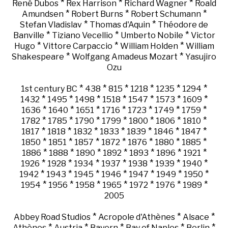
*
*
*
René Dubos
Rex Harrison
Richard Wagner
Roald
*
*
*
Amundsen
Robert Burns
Robert Schumann
*
*
Stefan Vladislav
Thomas d'Aquin
Théodore de
*
*
*
Banville
Tiziano Vecellio
Umberto Nobile
Victor
*
*
*
Hugo
Vittore Carpaccio
William Holden
William
*
*
Shakespeare
Wolfgang Amadeus Mozart
Yasujiro
Ozu
*
*
*
*
*
*
1st century BC
438
815
1218
1235
1294
*
*
*
*
*
*
*
1432
1495
1498
1518
1547
1573
1609
*
*
*
*
*
*
*
1636
1640
1651
1716
1723
1749
1759
*
*
*
*
*
*
*
1782
1785
1790
1799
1800
1806
1810
*
*
*
*
*
*
*
1817
1818
1832
1833
1839
1846
1847
*
*
*
*
*
*
*
1850
1851
1857
1872
1876
1880
1885
*
*
*
*
*
*
*
1886
1888
1890
1892
1893
1896
1921
*
*
*
*
*
*
*
1926
1928
1934
1937
1938
1939
1940
*
*
*
*
*
*
*
1942
1943
1945
1946
1947
1949
1950
*
*
*
*
*
*
*
1954
1956
1958
1965
1972
1976
1989
2005
*
*
*
Abbey Road Studios
Acropole d'Athènes
Alsace
*
*
*
*
*
Athènes
Austria
Bayern
Bay of Naples
Berlin