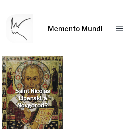
Memento Mundi
Saint Nicolas
Lipenski, à
Novgorod ?