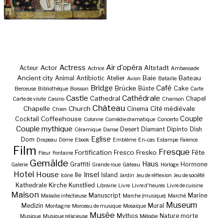
Actress
Air d'opéra
Actor
Altstadt
Acteur
Actrice
Ambassade
Ancient city
Baie
Bateau
Animal
Antibiotic
Atelier
Avion
Bataille
Bridge
Café
Brücke
Büste
Cake
Berceuse
Bibliothèque
Boisson
Carte
Castle
Cathédrale
Cathedral
Chapel
Carte de visite
Casino
Chanson
Château
Chapelle
Church
Cité médiévale
Cinema
Chien
Couple
Coffeehouse
Cocktail
Colonne
Comédie dramatique
Concerto
Couple mythique
Desert
Diamant
Dipinto
Dish
Céramique
Danse
Eglise
Dom
Drapeau
Dôme
Ebook
Emblème
En-cas
Estampe
Faïence
Film
Fresque
Fortification
Fresco
Fresko
Fête
Fleur
Fontaine
Gemälde
Haus
Graffiti
Hormone
Galerie
Grande roue
Gâteau
Horloge
Hotel
House
Insel
Ile
Island
Icône
Jardin
Jeu de réflexion
Jeu de société
Kathedrale
Kirche
Kunstlied
Librairie
Livre
Livre d'heures
Livre de cuisine
Maison
Manuscript
Marine
Maladie infectieuse
Marche (musique)
Marché
Museum
Medizin
Mural
Montagne
Morceau de musique
Mosaïque
Musée
Mythos
Nature morte
Musique
Musique religieuse
Mélodie