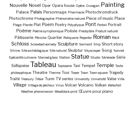
Painting
Nouvelle
Novel
Oper
Opera house
Opéra
Ouragan
Palais
Palace
Personnage
Photochromdruck
Pharmacie
Piece of music
Place
Photochrome
Photographie
Phénomène naturel
Pont
Poem
Plat
Poetry
Portrait
Plage
Plante
Polyptyque
Portail
Poème
Poésie
Poème symphonique
Presbytère
Produit naturel
Roman
Pâtisserie
Quartier
Péniche
Reliquaire
Reporter
Récit
Schloss
Sculpture
Short story
Screwball oomedy
Serment
Ship
Song
Skulptur
Shrine
Site archéologique
Site naturel
Skyscraper
Sonnet
Statue
Série
Spécialité culinaire
Stained glass
Station
Studio
Sénérade
Tableau
Temple
Tempel
Süßspeise
Taxi
Tapisserie
Texte
Theatre
Tour
Tragedy
philosophique
Therme
Tower
Town
Town square
Turm
TV series
Traité
Valse
Treasury
Trésor
University
Université
Villa
Village
Volcano
Volcan
Vulkan
Village de pêcheur
Virus
Waterfall
Œuvre pour piano
Weather phenomenon
Woodblock print