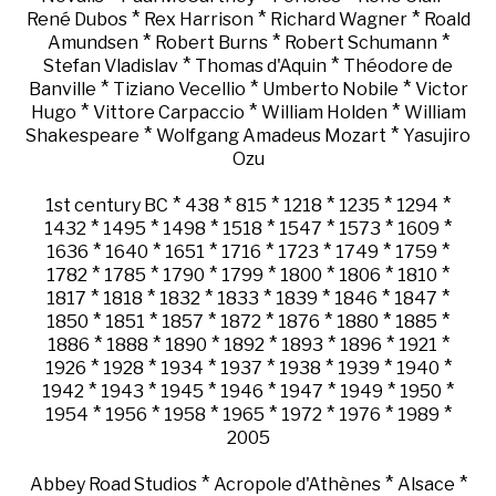
*
*
*
René Dubos
Rex Harrison
Richard Wagner
Roald
*
*
*
Amundsen
Robert Burns
Robert Schumann
*
*
Stefan Vladislav
Thomas d'Aquin
Théodore de
*
*
*
Banville
Tiziano Vecellio
Umberto Nobile
Victor
*
*
*
Hugo
Vittore Carpaccio
William Holden
William
*
*
Shakespeare
Wolfgang Amadeus Mozart
Yasujiro
Ozu
*
*
*
*
*
*
1st century BC
438
815
1218
1235
1294
*
*
*
*
*
*
*
1432
1495
1498
1518
1547
1573
1609
*
*
*
*
*
*
*
1636
1640
1651
1716
1723
1749
1759
*
*
*
*
*
*
*
1782
1785
1790
1799
1800
1806
1810
*
*
*
*
*
*
*
1817
1818
1832
1833
1839
1846
1847
*
*
*
*
*
*
*
1850
1851
1857
1872
1876
1880
1885
*
*
*
*
*
*
*
1886
1888
1890
1892
1893
1896
1921
*
*
*
*
*
*
*
1926
1928
1934
1937
1938
1939
1940
*
*
*
*
*
*
*
1942
1943
1945
1946
1947
1949
1950
*
*
*
*
*
*
*
1954
1956
1958
1965
1972
1976
1989
2005
*
*
*
Abbey Road Studios
Acropole d'Athènes
Alsace