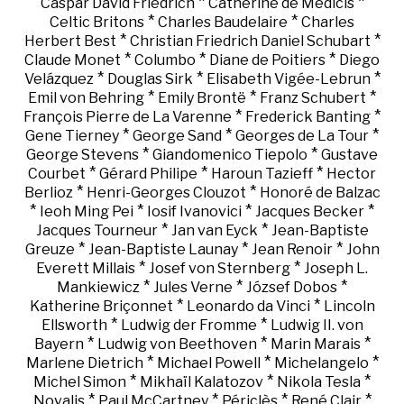
*
*
Caspar David Friedrich
Catherine de Médicis
*
*
Celtic Britons
Charles Baudelaire
Charles
*
*
Herbert Best
Christian Friedrich Daniel Schubart
*
*
*
Claude Monet
Columbo
Diane de Poitiers
Diego
*
*
*
Velázquez
Douglas Sirk
Elisabeth Vigée-Lebrun
*
*
*
Emil von Behring
Emily Brontë
Franz Schubert
*
*
François Pierre de La Varenne
Frederick Banting
*
*
*
Gene Tierney
George Sand
Georges de La Tour
*
*
George Stevens
Giandomenico Tiepolo
Gustave
*
*
*
Courbet
Gérard Philipe
Haroun Tazieff
Hector
*
*
Berlioz
Henri-Georges Clouzot
Honoré de Balzac
*
*
*
*
Ieoh Ming Pei
Iosif Ivanovici
Jacques Becker
*
*
Jacques Tourneur
Jan van Eyck
Jean-Baptiste
*
*
*
Greuze
Jean-Baptiste Launay
Jean Renoir
John
*
*
Everett Millais
Josef von Sternberg
Joseph L.
*
*
*
Mankiewicz
Jules Verne
József Dobos
*
*
Katherine Briçonnet
Leonardo da Vinci
Lincoln
*
*
Ellsworth
Ludwig der Fromme
Ludwig II. von
*
*
*
Bayern
Ludwig von Beethoven
Marin Marais
*
*
*
Marlene Dietrich
Michael Powell
Michelangelo
*
*
*
Michel Simon
Mikhaïl Kalatozov
Nikola Tesla
*
*
*
*
Novalis
Paul McCartney
Périclès
René Clair