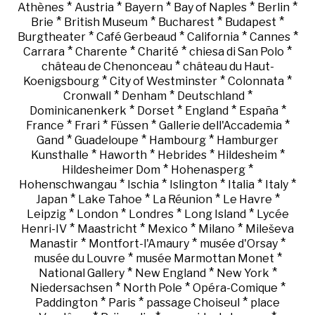
*
*
*
*
*
Athènes
Austria
Bayern
Bay of Naples
Berlin
*
*
*
*
Brie
British Museum
Bucharest
Budapest
*
*
*
*
Burgtheater
Café Gerbeaud
California
Cannes
*
*
*
*
Carrara
Charente
Charité
chiesa di San Polo
*
château de Chenonceau
château du Haut-
*
*
*
Koenigsbourg
City of Westminster
Colonnata
*
*
*
Cronwall
Denham
Deutschland
*
*
*
*
Dominicanenkerk
Dorset
England
España
*
*
*
*
France
Frari
Füssen
Gallerie dell'Accademia
*
*
*
Gand
Guadeloupe
Hambourg
Hamburger
*
*
*
*
Kunsthalle
Haworth
Hebrides
Hildesheim
*
*
Hildesheimer Dom
Hohenasperg
*
*
*
*
*
Hohenschwangau
Ischia
Islington
Italia
Italy
*
*
*
*
Japan
Lake Tahoe
La Réunion
Le Havre
*
*
*
*
Leipzig
London
Londres
Long Island
Lycée
*
*
*
*
Henri-IV
Maastricht
Mexico
Milano
Mileševa
*
*
*
Manastir
Montfort-l'Amaury
musée d'Orsay
*
*
musée du Louvre
musée Marmottan Monet
*
*
*
National Gallery
New England
New York
*
*
*
Niedersachsen
North Pole
Opéra-Comique
*
*
*
Paddington
Paris
passage Choiseul
place