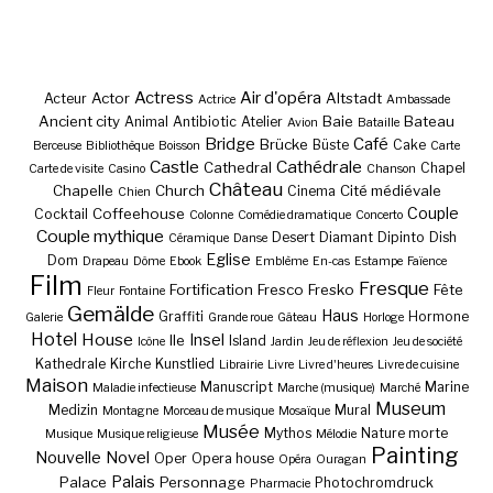
Actress
Air d'opéra
Actor
Altstadt
Acteur
Actrice
Ambassade
Ancient city
Baie
Bateau
Animal
Antibiotic
Atelier
Avion
Bataille
Bridge
Café
Brücke
Büste
Cake
Berceuse
Bibliothèque
Boisson
Carte
Castle
Cathédrale
Cathedral
Chapel
Carte de visite
Casino
Chanson
Château
Chapelle
Church
Cité médiévale
Cinema
Chien
Couple
Coffeehouse
Cocktail
Colonne
Comédie dramatique
Concerto
Couple mythique
Desert
Diamant
Dipinto
Dish
Céramique
Danse
Eglise
Dom
Drapeau
Dôme
Ebook
Emblème
En-cas
Estampe
Faïence
Film
Fresque
Fortification
Fresco
Fresko
Fête
Fleur
Fontaine
Gemälde
Haus
Graffiti
Hormone
Galerie
Grande roue
Gâteau
Horloge
Hotel
House
Insel
Ile
Island
Icône
Jardin
Jeu de réflexion
Jeu de société
Kathedrale
Kirche
Kunstlied
Librairie
Livre
Livre d'heures
Livre de cuisine
Maison
Manuscript
Marine
Maladie infectieuse
Marche (musique)
Marché
Museum
Medizin
Mural
Montagne
Morceau de musique
Mosaïque
Musée
Mythos
Nature morte
Musique
Musique religieuse
Mélodie
Painting
Nouvelle
Novel
Oper
Opera house
Opéra
Ouragan
Palais
Palace
Personnage
Photochromdruck
Pharmacie