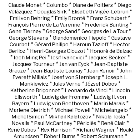
*
*
*
Claude Monet
Columbo
Diane de Poitiers
Diego
*
*
*
Velázquez
Douglas Sirk
Elisabeth Vigée-Lebrun
*
*
*
Emil von Behring
Emily Brontë
Franz Schubert
*
*
François Pierre de La Varenne
Frederick Banting
*
*
*
Gene Tierney
George Sand
Georges de La Tour
*
*
George Stevens
Giandomenico Tiepolo
Gustave
*
*
*
Courbet
Gérard Philipe
Haroun Tazieff
Hector
*
*
Berlioz
Henri-Georges Clouzot
Honoré de Balzac
*
*
*
*
Ieoh Ming Pei
Iosif Ivanovici
Jacques Becker
*
*
Jacques Tourneur
Jan van Eyck
Jean-Baptiste
*
*
*
Greuze
Jean-Baptiste Launay
Jean Renoir
John
*
*
Everett Millais
Josef von Sternberg
Joseph L.
*
*
*
Mankiewicz
Jules Verne
József Dobos
*
*
Katherine Briçonnet
Leonardo da Vinci
Lincoln
*
*
Ellsworth
Ludwig der Fromme
Ludwig II. von
*
*
*
Bayern
Ludwig von Beethoven
Marin Marais
*
*
*
Marlene Dietrich
Michael Powell
Michelangelo
*
*
*
Michel Simon
Mikhaïl Kalatozov
Nikola Tesla
*
*
*
*
Novalis
Paul McCartney
Périclès
René Clair
*
*
*
René Dubos
Rex Harrison
Richard Wagner
Roald
*
*
*
Amundsen
Robert Burns
Robert Schumann