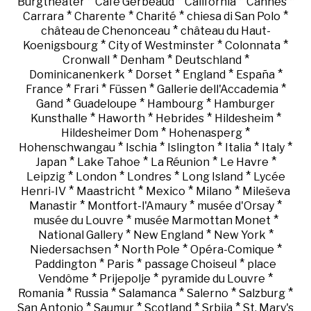
*
*
*
*
Burgtheater
Café Gerbeaud
California
Cannes
*
*
*
*
Carrara
Charente
Charité
chiesa di San Polo
*
château de Chenonceau
château du Haut-
*
*
*
Koenigsbourg
City of Westminster
Colonnata
*
*
*
Cronwall
Denham
Deutschland
*
*
*
*
Dominicanenkerk
Dorset
England
España
*
*
*
*
France
Frari
Füssen
Gallerie dell'Accademia
*
*
*
Gand
Guadeloupe
Hambourg
Hamburger
*
*
*
*
Kunsthalle
Haworth
Hebrides
Hildesheim
*
*
Hildesheimer Dom
Hohenasperg
*
*
*
*
*
Hohenschwangau
Ischia
Islington
Italia
Italy
*
*
*
*
Japan
Lake Tahoe
La Réunion
Le Havre
*
*
*
*
Leipzig
London
Londres
Long Island
Lycée
*
*
*
*
Henri-IV
Maastricht
Mexico
Milano
Mileševa
*
*
*
Manastir
Montfort-l'Amaury
musée d'Orsay
*
*
musée du Louvre
musée Marmottan Monet
*
*
*
National Gallery
New England
New York
*
*
*
Niedersachsen
North Pole
Opéra-Comique
*
*
*
Paddington
Paris
passage Choiseul
place
*
*
*
Vendôme
Prijepolje
pyramide du Louvre
*
*
*
*
*
Romania
Russia
Salamanca
Salerno
Salzburg
*
*
*
*
San Antonio
Saumur
Scotland
Srbija
St. Mary's