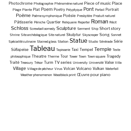
Piece of music
Place
Photochrome
Photographie
Phénomène naturel
Pont
Poem
Plat
Poetry
Portrait
Plage
Plante
Polyptyque
Portail
Poème
Poésie
Poème symphonique
Presbytère
Produit naturel
Roman
Pâtisserie
Quartier
Péniche
Reliquaire
Reporter
Récit
Schloss
Sculpture
Short story
Screwball oomedy
Serment
Ship
Song
Skulptur
Shrine
Site archéologique
Site naturel
Skyscraper
Sonnet
Statue
Série
Spécialité culinaire
Stained glass
Station
Studio
Sénérade
Tableau
Temple
Tempel
Süßspeise
Taxi
Tapisserie
Texte
Theatre
Tour
Tragedy
philosophique
Therme
Tower
Town
Town square
Turm
TV series
Traité
Valse
Treasury
Trésor
University
Université
Villa
Village
Volcano
Volcan
Vulkan
Village de pêcheur
Virus
Waterfall
Œuvre pour piano
Weather phenomenon
Woodblock print