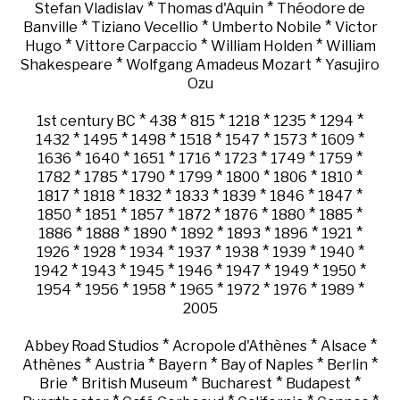
*
*
Stefan Vladislav
Thomas d'Aquin
Théodore de
*
*
*
Banville
Tiziano Vecellio
Umberto Nobile
Victor
*
*
*
Hugo
Vittore Carpaccio
William Holden
William
*
*
Shakespeare
Wolfgang Amadeus Mozart
Yasujiro
Ozu
*
*
*
*
*
*
1st century BC
438
815
1218
1235
1294
*
*
*
*
*
*
*
1432
1495
1498
1518
1547
1573
1609
*
*
*
*
*
*
*
1636
1640
1651
1716
1723
1749
1759
*
*
*
*
*
*
*
1782
1785
1790
1799
1800
1806
1810
*
*
*
*
*
*
*
1817
1818
1832
1833
1839
1846
1847
*
*
*
*
*
*
*
1850
1851
1857
1872
1876
1880
1885
*
*
*
*
*
*
*
1886
1888
1890
1892
1893
1896
1921
*
*
*
*
*
*
*
1926
1928
1934
1937
1938
1939
1940
*
*
*
*
*
*
*
1942
1943
1945
1946
1947
1949
1950
*
*
*
*
*
*
*
1954
1956
1958
1965
1972
1976
1989
2005
*
*
*
Abbey Road Studios
Acropole d'Athènes
Alsace
*
*
*
*
*
Athènes
Austria
Bayern
Bay of Naples
Berlin
*
*
*
*
Brie
British Museum
Bucharest
Budapest