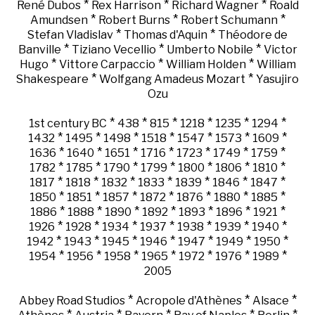
*
*
*
René Dubos
Rex Harrison
Richard Wagner
Roald
*
*
*
Amundsen
Robert Burns
Robert Schumann
*
*
Stefan Vladislav
Thomas d'Aquin
Théodore de
*
*
*
Banville
Tiziano Vecellio
Umberto Nobile
Victor
*
*
*
Hugo
Vittore Carpaccio
William Holden
William
*
*
Shakespeare
Wolfgang Amadeus Mozart
Yasujiro
Ozu
*
*
*
*
*
*
1st century BC
438
815
1218
1235
1294
*
*
*
*
*
*
*
1432
1495
1498
1518
1547
1573
1609
*
*
*
*
*
*
*
1636
1640
1651
1716
1723
1749
1759
*
*
*
*
*
*
*
1782
1785
1790
1799
1800
1806
1810
*
*
*
*
*
*
*
1817
1818
1832
1833
1839
1846
1847
*
*
*
*
*
*
*
1850
1851
1857
1872
1876
1880
1885
*
*
*
*
*
*
*
1886
1888
1890
1892
1893
1896
1921
*
*
*
*
*
*
*
1926
1928
1934
1937
1938
1939
1940
*
*
*
*
*
*
*
1942
1943
1945
1946
1947
1949
1950
*
*
*
*
*
*
*
1954
1956
1958
1965
1972
1976
1989
2005
*
*
*
Abbey Road Studios
Acropole d'Athènes
Alsace
*
*
*
*
*