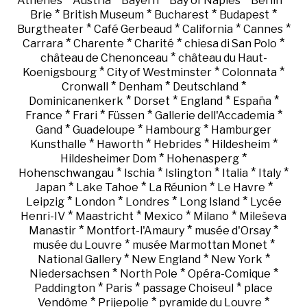
Athènes
Austria
Bayern
Bay of Naples
Berlin
*
*
*
*
Brie
British Museum
Bucharest
Budapest
*
*
*
*
Burgtheater
Café Gerbeaud
California
Cannes
*
*
*
*
Carrara
Charente
Charité
chiesa di San Polo
*
château de Chenonceau
château du Haut-
*
*
*
Koenigsbourg
City of Westminster
Colonnata
*
*
*
Cronwall
Denham
Deutschland
*
*
*
*
Dominicanenkerk
Dorset
England
España
*
*
*
*
France
Frari
Füssen
Gallerie dell'Accademia
*
*
*
Gand
Guadeloupe
Hambourg
Hamburger
*
*
*
*
Kunsthalle
Haworth
Hebrides
Hildesheim
*
*
Hildesheimer Dom
Hohenasperg
*
*
*
*
*
Hohenschwangau
Ischia
Islington
Italia
Italy
*
*
*
*
Japan
Lake Tahoe
La Réunion
Le Havre
*
*
*
*
Leipzig
London
Londres
Long Island
Lycée
*
*
*
*
Henri-IV
Maastricht
Mexico
Milano
Mileševa
*
*
*
Manastir
Montfort-l'Amaury
musée d'Orsay
*
*
musée du Louvre
musée Marmottan Monet
*
*
*
National Gallery
New England
New York
*
*
*
Niedersachsen
North Pole
Opéra-Comique
*
*
*
Paddington
Paris
passage Choiseul
place
*
*
*
Vendôme
Prijepolje
pyramide du Louvre