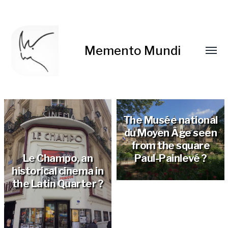
Memento Mundi
The Musée national
du Moyen Âge seen
from the square
Le Champo, an
Paul-Painlevé ?
historical cinema in
the Latin Quarter ?