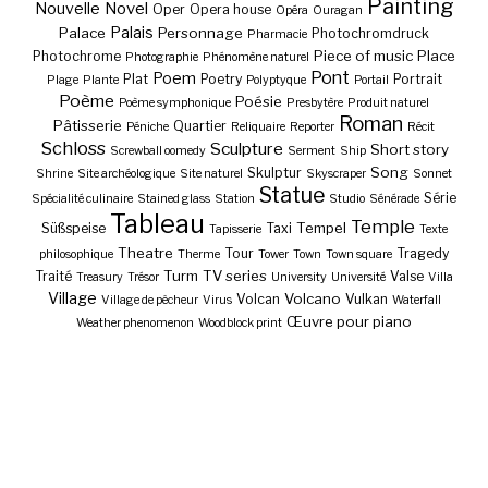
Painting
Nouvelle
Novel
Oper
Opera house
Opéra
Ouragan
Palais
Palace
Personnage
Photochromdruck
Pharmacie
Piece of music
Place
Photochrome
Photographie
Phénomène naturel
Pont
Poem
Plat
Poetry
Portrait
Plage
Plante
Polyptyque
Portail
Poème
Poésie
Poème symphonique
Presbytère
Produit naturel
Roman
Pâtisserie
Quartier
Péniche
Reliquaire
Reporter
Récit
Schloss
Sculpture
Short story
Screwball oomedy
Serment
Ship
Song
Skulptur
Shrine
Site archéologique
Site naturel
Skyscraper
Sonnet
Statue
Série
Spécialité culinaire
Stained glass
Station
Studio
Sénérade
Tableau
Temple
Tempel
Süßspeise
Taxi
Tapisserie
Texte
Theatre
Tour
Tragedy
philosophique
Therme
Tower
Town
Town square
Turm
TV series
Traité
Valse
Treasury
Trésor
University
Université
Villa
Village
Volcano
Volcan
Vulkan
Village de pêcheur
Virus
Waterfall
Œuvre pour piano
Weather phenomenon
Woodblock print