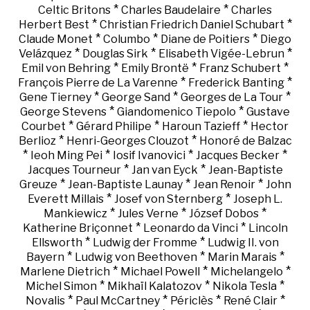
*
*
Celtic Britons
Charles Baudelaire
Charles
*
*
Herbert Best
Christian Friedrich Daniel Schubart
*
*
*
Claude Monet
Columbo
Diane de Poitiers
Diego
*
*
*
Velázquez
Douglas Sirk
Elisabeth Vigée-Lebrun
*
*
*
Emil von Behring
Emily Brontë
Franz Schubert
*
*
François Pierre de La Varenne
Frederick Banting
*
*
*
Gene Tierney
George Sand
Georges de La Tour
*
*
George Stevens
Giandomenico Tiepolo
Gustave
*
*
*
Courbet
Gérard Philipe
Haroun Tazieff
Hector
*
*
Berlioz
Henri-Georges Clouzot
Honoré de Balzac
*
*
*
*
Ieoh Ming Pei
Iosif Ivanovici
Jacques Becker
*
*
Jacques Tourneur
Jan van Eyck
Jean-Baptiste
*
*
*
Greuze
Jean-Baptiste Launay
Jean Renoir
John
*
*
Everett Millais
Josef von Sternberg
Joseph L.
*
*
*
Mankiewicz
Jules Verne
József Dobos
*
*
Katherine Briçonnet
Leonardo da Vinci
Lincoln
*
*
Ellsworth
Ludwig der Fromme
Ludwig II. von
*
*
*
Bayern
Ludwig von Beethoven
Marin Marais
*
*
*
Marlene Dietrich
Michael Powell
Michelangelo
*
*
*
Michel Simon
Mikhaïl Kalatozov
Nikola Tesla
*
*
*
*
Novalis
Paul McCartney
Périclès
René Clair