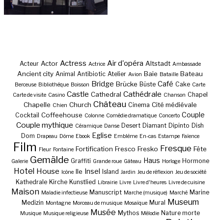
Actress
Air d'opéra
Actor
Altstadt
Acteur
Actrice
Ambassade
Ancient city
Baie
Bateau
Animal
Antibiotic
Atelier
Avion
Bataille
Bridge
Café
Brücke
Büste
Cake
Berceuse
Bibliothèque
Boisson
Carte
Castle
Cathédrale
Cathedral
Chapel
Carte de visite
Casino
Chanson
Château
Chapelle
Church
Cité médiévale
Cinema
Chien
Couple
Coffeehouse
Cocktail
Colonne
Comédie dramatique
Concerto
Couple mythique
Desert
Diamant
Dipinto
Dish
Céramique
Danse
Eglise
Dom
Drapeau
Dôme
Ebook
Emblème
En-cas
Estampe
Faïence
Film
Fresque
Fortification
Fresco
Fresko
Fête
Fleur
Fontaine
Gemälde
Haus
Graffiti
Hormone
Galerie
Grande roue
Gâteau
Horloge
Hotel
House
Insel
Ile
Island
Icône
Jardin
Jeu de réflexion
Jeu de société
Kathedrale
Kirche
Kunstlied
Librairie
Livre
Livre d'heures
Livre de cuisine
Maison
Manuscript
Marine
Maladie infectieuse
Marche (musique)
Marché
Museum
Medizin
Mural
Montagne
Morceau de musique
Mosaïque
Musée
Mythos
Nature morte
Musique
Musique religieuse
Mélodie