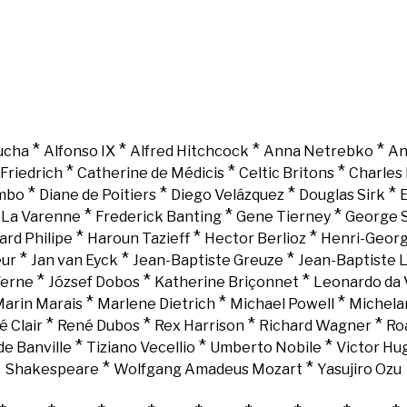
*
*
*
*
ucha
Alfonso IX
Alfred Hitchcock
Anna Netrebko
An
*
*
*
Friedrich
Catherine de Médicis
Celtic Britons
Charles 
*
*
*
*
mbo
Diane de Poitiers
Diego Velázquez
Douglas Sirk
E
*
*
*
e La Varenne
Frederick Banting
Gene Tierney
George 
*
*
*
ard Philipe
Haroun Tazieff
Hector Berlioz
Henri-Georg
*
*
*
eur
Jan van Eyck
Jean-Baptiste Greuze
Jean-Baptiste 
*
*
*
Verne
József Dobos
Katherine Briçonnet
Leonardo da 
*
*
*
arin Marais
Marlene Dietrich
Michael Powell
Michela
*
*
*
*
é Clair
René Dubos
Rex Harrison
Richard Wagner
Ro
*
*
*
e Banville
Tiziano Vecellio
Umberto Nobile
Victor Hu
*
*
Shakespeare
Wolfgang Amadeus Mozart
Yasujiro Ozu