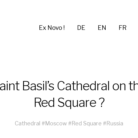
Ex Novo !
DE
EN
FR
aint Basil’s Cathedral on t
Red Square ?
Cathedral
#
Moscow
#
Red Square
#
Russia