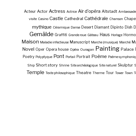
Actress
Air d'opéra
Actor
Altstadt
Acteur
Actrice
Ambassade
Castle
Cathédrale
Cathedral
Chape
visite
Casino
Chanson
mythique
Desert
Diamant
Dipinto
Dish
Céramique
Danse
Gemälde
Haus
Graffiti
Hormo
Grande roue
Gâteau
Horloge
Maison
Manuscript
Ma
Maladie infectieuse
Marche (musique)
Marché
Painting
Novel
Palace
Oper
Opera house
Opéra
Ouragan
Pont
Poème
Poetry
Portrait
Polyptyque
Portail
Poème symphoniq
Short story
Skulptur
Ship
Shrine
Site archéologique
Site naturel
S
Temple
Theatre
Tour
Texte philosophique
Therme
Tower
Town
T