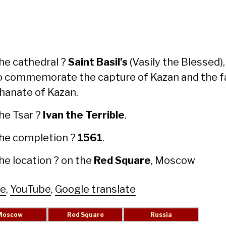
he cathe­dral ?
Saint Basil’s
(Vasi­ly the Blessed),
o com­mem­o­rate the cap­ture of Kazan and the fa
hanate of Kazan.
he Tsar ?
Ivan the Ter­ri­ble
.
he com­ple­tion ?
1561
.
he loca­tion ? on the
Red Square
, Moscow
le
,
YouTube
,
Google translate