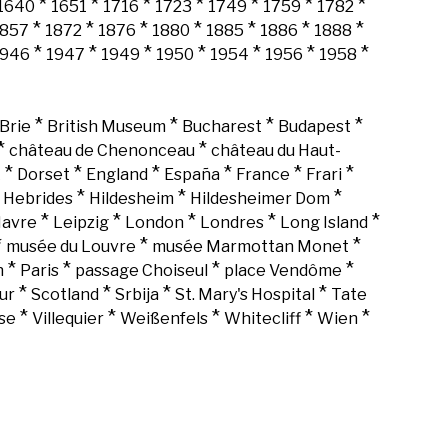
*
*
*
*
*
*
*
1640
1651
1716
1723
1749
1759
1782
*
*
*
*
*
*
*
1857
1872
1876
1880
1885
1886
1888
*
*
*
*
*
*
*
1946
1947
1949
1950
1954
1956
1958
*
*
*
*
Brie
British Museum
Bucharest
Budapest
*
*
château de Chenonceau
château du Haut-
*
*
*
*
*
*
k
Dorset
England
España
France
Frari
*
*
*
*
Hebrides
Hildesheim
Hildesheimer Dom
*
*
*
*
*
Havre
Leipzig
London
Londres
Long Island
*
*
*
musée du Louvre
musée Marmottan Monet
*
*
*
*
n
Paris
passage Choiseul
place Vendôme
*
*
*
*
ur
Scotland
Srbija
St. Mary's Hospital
Tate
*
*
*
*
*
se
Villequier
Weißenfels
Whitecliff
Wien