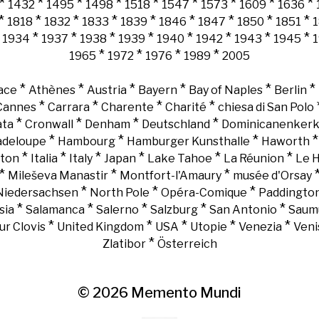
*
*
*
*
*
*
*
*
*
1432
1495
1498
1518
1547
1573
1609
1636
*
*
*
*
*
*
*
*
*
1818
1832
1833
1839
1846
1847
1850
1851
*
*
*
*
*
*
*
*
*
1934
1937
1938
1939
1940
1942
1943
1945
*
*
*
*
1965
1972
1976
1989
2005
*
*
*
*
*
*
ace
Athènes
Austria
Bayern
Bay of Naples
Berlin
*
*
*
*
Cannes
Carrara
Charente
Charité
chiesa di San Polo
*
*
*
*
ata
Cronwall
Denham
Deutschland
Dominicanenker
*
*
*
adeloupe
Hambourg
Hamburger Kunsthalle
Haworth
*
*
*
*
*
*
gton
Italia
Italy
Japan
Lake Tahoe
La Réunion
Le 
*
*
*
Mileševa Manastir
Montfort-l'Amaury
musée d'Orsay
*
*
*
Niedersachsen
North Pole
Opéra-Comique
Paddingto
*
*
*
*
*
sia
Salamanca
Salerno
Salzburg
San Antonio
Saum
*
*
*
*
*
ur Clovis
United Kingdom
USA
Utopie
Venezia
Veni
*
Zlatibor
Österreich
© 2026
Memento Mundi