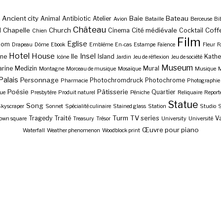
Ancient city
Baie
Bateau
Animal
Antibiotic
Atelier
Avion
Bataille
Berceuse
Bi
Château
Chapelle
Church
Cité médiévale
Coff
l
Cinema
Cocktail
Chien
Film
Eglise
Dom
Drapeau
Dôme
Ebook
Emblème
En-cas
Estampe
Faïence
Fleur
F
Hotel
House
Insel
Ile
ne
Island
Kathe
Icône
Jardin
Jeu de réflexion
Jeu de société
Museum
rine
Medizin
Mural
Montagne
Morceau de musique
Mosaïque
Musique
M
Palais
Personnage
Photochromdruck
Photochrome
Pharmacie
Photographie
Poésie
Pâtisserie
Quartier
ue
Presbytère
Produit naturel
Péniche
Reliquaire
Report
Statue
Song
kyscraper
Sonnet
Spécialité culinaire
Stained glass
Station
Studio
S
Turm
TV series
Tragedy
Traité
Va
own square
Treasury
Trésor
University
Université
Œuvre pour piano
Waterfall
Weather phenomenon
Woodblock print