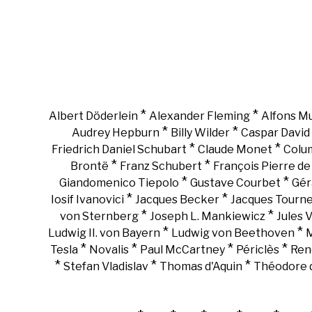
*
*
Albert Döderlein
Alexander Fleming
Alfons M
*
*
Audrey Hepburn
Billy Wilder
Caspar David 
*
*
Friedrich Daniel Schubart
Claude Monet
Colu
*
*
Brontë
Franz Schubert
François Pierre d
*
*
Giandomenico Tiepolo
Gustave Courbet
Gér
*
*
Iosif Ivanovici
Jacques Becker
Jacques Tourn
*
*
von Sternberg
Joseph L. Mankiewicz
Jules 
*
*
Ludwig II. von Bayern
Ludwig von Beethoven
M
*
*
*
*
Tesla
Novalis
Paul McCartney
Périclès
Ren
*
*
*
Stefan Vladislav
Thomas d'Aquin
Théodore d