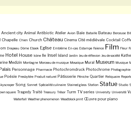
Ancient city
Baie
Bateau
Animal
Antibiotic
Atelier
Avion
Bataille
Berceuse
Bi
Château
Chapelle
Church
Cité médiévale
Coff
l
Cinema
Cocktail
Chien
Film
Eglise
Dom
Drapeau
Dôme
Ebook
Emblème
En-cas
Estampe
Faïence
Fleur
F
Hotel
House
Insel
Ile
ne
Island
Kathe
Icône
Jardin
Jeu de réflexion
Jeu de société
Museum
rine
Medizin
Mural
Montagne
Morceau de musique
Mosaïque
Musique
M
Palais
Personnage
Photochromdruck
Photochrome
Pharmacie
Photographie
Poésie
Pâtisserie
Quartier
ue
Presbytère
Produit naturel
Péniche
Reliquaire
Report
Statue
Song
kyscraper
Sonnet
Spécialité culinaire
Stained glass
Station
Studio
S
Turm
TV series
Tragedy
Traité
Va
own square
Treasury
Trésor
University
Université
Œuvre pour piano
Waterfall
Weather phenomenon
Woodblock print