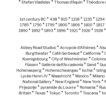
*
*
*
Stefan Vladislav
Thomas d'Aquin
Théodore d
*
*
*
*
*
1st century BC
438
815
1218
1235
1294
*
*
*
*
*
*
1785
1790
1799
1800
1806
1810
1817
*
*
*
*
*
*
1890
1892
1893
1896
1921
1926
1928
*
*
Abbey Road Studios
Acropole d'Athènes
Als
*
*
*
Burgtheater
Café Gerbeaud
California
*
*
Koenigsbourg
City of Westminster
Colonn
*
*
*
Füssen
Gallerie dell'Accademia
Gand
Gu
*
*
*
Hohenasperg
Hohenschwangau
Ischia
Islin
*
*
*
Lycée Henri-IV
Maastricht
Mexico
Milano
*
*
*
National Gallery
New England
New York
*
*
*
Prijepolje
pyramide du Louvre
Romania
Rus
*
*
*
*
*
Britain
Texas
Tokyo
Toronto
Toscana
to