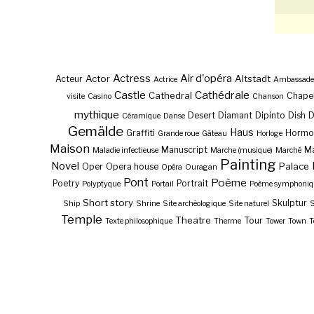
Actress
Air d'opéra
Actor
Altstadt
Acteur
Actrice
Ambassade
Castle
Cathédrale
Cathedral
Chape
visite
Casino
Chanson
mythique
Desert
Diamant
Dipinto
Dish
Céramique
Danse
Gemälde
Haus
Graffiti
Hormo
Grande roue
Gâteau
Horloge
Maison
Manuscript
Ma
Maladie infectieuse
Marche (musique)
Marché
Painting
Novel
Palace
Oper
Opera house
Opéra
Ouragan
Pont
Poème
Poetry
Portrait
Polyptyque
Portail
Poème symphoniq
Short story
Skulptur
Ship
Shrine
Site archéologique
Site naturel
S
Temple
Theatre
Tour
Texte philosophique
Therme
Tower
Town
T