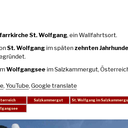
far­rkirche St. Wolf­gang
, ein Wall­fahrt­sort.
on
St. Wolf­gang
im späten
zehn­ten Jahrhun­d
egrün­det.
Am
Wolf­gangsee
im Salzkam­mergut, Öster­re­ic
le
,
YouTube
,
Google translate