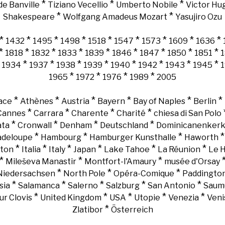
*
*
*
e Banville
Tiziano Vecellio
Umberto Nobile
Victor Hu
*
*
Shakespeare
Wolfgang Amadeus Mozart
Yasujiro Ozu
*
*
*
*
*
*
*
*
*
1432
1495
1498
1518
1547
1573
1609
1636
*
*
*
*
*
*
*
*
*
1818
1832
1833
1839
1846
1847
1850
1851
*
*
*
*
*
*
*
*
*
1934
1937
1938
1939
1940
1942
1943
1945
*
*
*
*
1965
1972
1976
1989
2005
*
*
*
*
*
*
ace
Athènes
Austria
Bayern
Bay of Naples
Berlin
*
*
*
*
Cannes
Carrara
Charente
Charité
chiesa di San Polo
*
*
*
*
ata
Cronwall
Denham
Deutschland
Dominicanenker
*
*
*
adeloupe
Hambourg
Hamburger Kunsthalle
Haworth
*
*
*
*
*
*
gton
Italia
Italy
Japan
Lake Tahoe
La Réunion
Le 
*
*
*
Mileševa Manastir
Montfort-l'Amaury
musée d'Orsay
*
*
*
Niedersachsen
North Pole
Opéra-Comique
Paddingto
*
*
*
*
*
sia
Salamanca
Salerno
Salzburg
San Antonio
Saum
*
*
*
*
*
ur Clovis
United Kingdom
USA
Utopie
Venezia
Veni
*
Zlatibor
Österreich