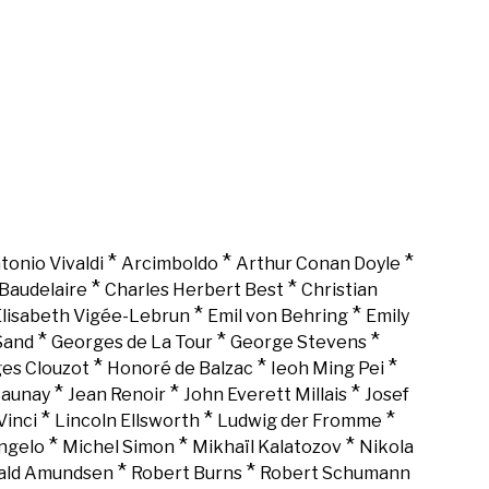
*
*
*
tonio Vivaldi
Arcimboldo
Arthur Conan Doyle
*
*
Baudelaire
Charles Herbert Best
Christian
*
*
lisabeth Vigée-Lebrun
Emil von Behring
Emily
*
*
*
Sand
Georges de La Tour
George Stevens
*
*
*
es Clouzot
Honoré de Balzac
Ieoh Ming Pei
*
*
*
Launay
Jean Renoir
John Everett Millais
Josef
*
*
*
Vinci
Lincoln Ellsworth
Ludwig der Fromme
*
*
*
ngelo
Michel Simon
Mikhaïl Kalatozov
Nikola
*
*
ald Amundsen
Robert Burns
Robert Schumann