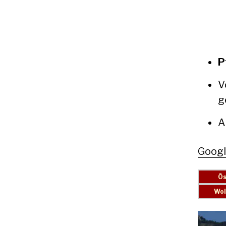
P
V
g
Goog