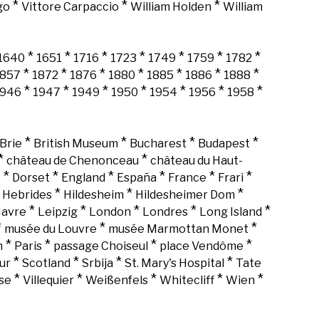
*
*
*
go
Vittore Carpaccio
William Holden
William
*
*
*
*
*
*
*
1640
1651
1716
1723
1749
1759
1782
*
*
*
*
*
*
*
1857
1872
1876
1880
1885
1886
1888
*
*
*
*
*
*
*
1946
1947
1949
1950
1954
1956
1958
*
*
*
*
Brie
British Museum
Bucharest
Budapest
*
*
château de Chenonceau
château du Haut-
*
*
*
*
*
*
k
Dorset
England
España
France
Frari
*
*
*
*
Hebrides
Hildesheim
Hildesheimer Dom
*
*
*
*
*
Havre
Leipzig
London
Londres
Long Island
*
*
*
musée du Louvre
musée Marmottan Monet
*
*
*
*
n
Paris
passage Choiseul
place Vendôme
*
*
*
*
ur
Scotland
Srbija
St. Mary's Hospital
Tate
*
*
*
*
*
se
Villequier
Weißenfels
Whitecliff
Wien