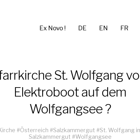
Ex Novo !
DE
EN
FR
farrkirche St. Wolfgang v
Elektroboot auf dem
Wolfgangsee ?
Kirche
#
Österreich
#
Salzkammergut
#
St. Wolfgang i
Salzkammergut
#
Wolfgangsee