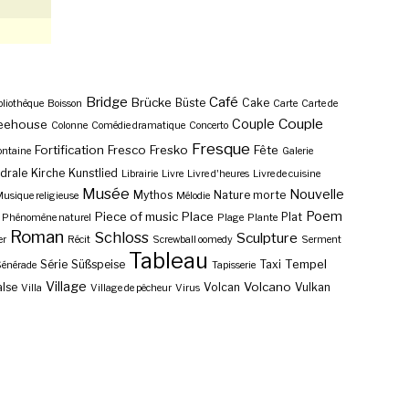
Bridge
Café
Brücke
Büste
Cake
bliothèque
Boisson
Carte
Carte de
Couple
Couple
eehouse
Colonne
Comédie dramatique
Concerto
Fresque
Fortification
Fresco
Fresko
Fête
ontaine
Galerie
drale
Kirche
Kunstlied
Librairie
Livre
Livre d'heures
Livre de cuisine
Musée
Nouvelle
Mythos
Nature morte
usique religieuse
Mélodie
Poem
Piece of music
Place
Plat
Phénomène naturel
Plage
Plante
Roman
Schloss
Sculpture
er
Récit
Screwball oomedy
Serment
Tableau
Tempel
Série
Süßspeise
Taxi
énérade
Tapisserie
Village
Volcano
lse
Volcan
Vulkan
Villa
Village de pêcheur
Virus