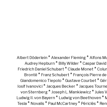
*
*
Albert Döderlein
Alexander Fleming
Alfons M
*
*
Audrey Hepburn
Billy Wilder
Caspar David 
*
*
Friedrich Daniel Schubart
Claude Monet
Colu
*
*
Brontë
Franz Schubert
François Pierre d
*
*
Giandomenico Tiepolo
Gustave Courbet
Gér
*
*
Iosif Ivanovici
Jacques Becker
Jacques Tourn
*
*
von Sternberg
Joseph L. Mankiewicz
Jules 
*
*
Ludwig II. von Bayern
Ludwig von Beethoven
M
*
*
*
*
Tesla
Novalis
Paul McCartney
Périclès
Ren