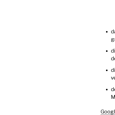
d
g
d
d
d
v
d
M
Goog