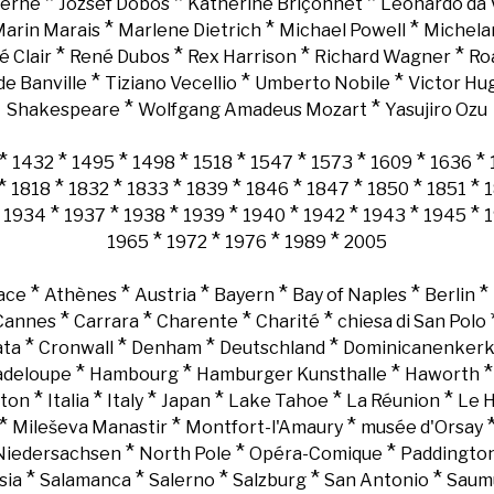
*
*
*
Verne
József Dobos
Katherine Briçonnet
Leonardo da 
*
*
*
arin Marais
Marlene Dietrich
Michael Powell
Michela
*
*
*
*
é Clair
René Dubos
Rex Harrison
Richard Wagner
Ro
*
*
*
e Banville
Tiziano Vecellio
Umberto Nobile
Victor Hu
*
*
Shakespeare
Wolfgang Amadeus Mozart
Yasujiro Ozu
*
*
*
*
*
*
*
*
*
1432
1495
1498
1518
1547
1573
1609
1636
*
*
*
*
*
*
*
*
*
1818
1832
1833
1839
1846
1847
1850
1851
*
*
*
*
*
*
*
*
*
1934
1937
1938
1939
1940
1942
1943
1945
*
*
*
*
1965
1972
1976
1989
2005
*
*
*
*
*
*
ace
Athènes
Austria
Bayern
Bay of Naples
Berlin
*
*
*
*
Cannes
Carrara
Charente
Charité
chiesa di San Polo
*
*
*
*
ata
Cronwall
Denham
Deutschland
Dominicanenker
*
*
*
adeloupe
Hambourg
Hamburger Kunsthalle
Haworth
*
*
*
*
*
*
gton
Italia
Italy
Japan
Lake Tahoe
La Réunion
Le 
*
*
*
Mileševa Manastir
Montfort-l'Amaury
musée d'Orsay
*
*
*
Niedersachsen
North Pole
Opéra-Comique
Paddingto
*
*
*
*
*
sia
Salamanca
Salerno
Salzburg
San Antonio
Saum