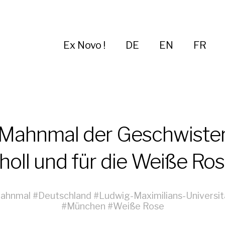
Ex Novo !
DE
EN
FR
Mahnmal der Geschwiste
holl und für die Weiße Ros
ahnmal
#
Deutschland
#
Ludwig-Maximilians-Universit
#
München
#
Weiße Rose