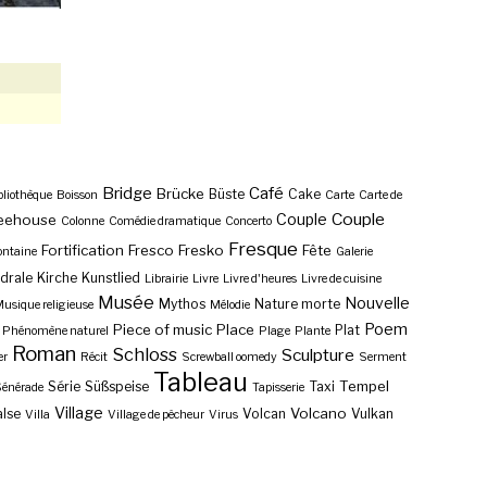
Bridge
Café
Brücke
Büste
Cake
bliothèque
Boisson
Carte
Carte de
Couple
Couple
eehouse
Colonne
Comédie dramatique
Concerto
Fresque
Fortification
Fresco
Fresko
Fête
ontaine
Galerie
drale
Kirche
Kunstlied
Librairie
Livre
Livre d'heures
Livre de cuisine
Musée
Nouvelle
Mythos
Nature morte
usique religieuse
Mélodie
Poem
Piece of music
Place
Plat
Phénomène naturel
Plage
Plante
Roman
Schloss
Sculpture
er
Récit
Screwball oomedy
Serment
Tableau
Tempel
Série
Süßspeise
Taxi
énérade
Tapisserie
Village
Volcano
lse
Volcan
Vulkan
Villa
Village de pêcheur
Virus