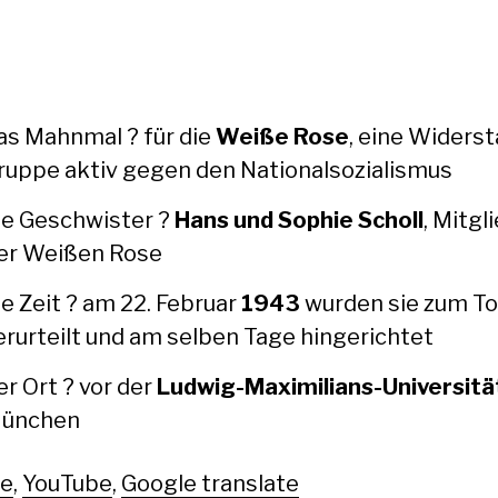
as Mah­n­mal ? für die
Weiße Rose
, eine Wider­s
ruppe aktiv gegen den Nation­al­sozial­is­mus
ie Geschwis­ter ?
Hans und Sophie Scholl
, Mit­gl
er Weißen Rose
ie Zeit ? am 22. Feb­ru­ar
1943
wur­den sie zum T
erurteilt und am sel­ben Tage hin­gerichtet
er Ort ? vor der
Lud­wig-Max­i­m­il­ians-Uni­ver­sitä
ünchen
le
,
YouTube
,
Google translate