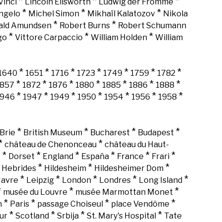
*
*
*
Vinci
Lincoln Ellsworth
Ludwig der Fromme
*
*
*
ngelo
Michel Simon
Mikhaïl Kalatozov
Nikola
*
*
ald Amundsen
Robert Burns
Robert Schumann
*
*
*
go
Vittore Carpaccio
William Holden
William
*
*
*
*
*
*
*
1640
1651
1716
1723
1749
1759
1782
*
*
*
*
*
*
*
1857
1872
1876
1880
1885
1886
1888
*
*
*
*
*
*
*
1946
1947
1949
1950
1954
1956
1958
*
*
*
*
Brie
British Museum
Bucharest
Budapest
*
*
château de Chenonceau
château du Haut-
*
*
*
*
*
*
k
Dorset
England
España
France
Frari
*
*
*
*
Hebrides
Hildesheim
Hildesheimer Dom
*
*
*
*
*
Havre
Leipzig
London
Londres
Long Island
*
*
*
musée du Louvre
musée Marmottan Monet
*
*
*
*
n
Paris
passage Choiseul
place Vendôme
*
*
*
*
ur
Scotland
Srbija
St. Mary's Hospital
Tate