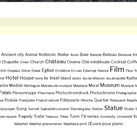
Ancient city
Baie
Bateau
Animal
Antibiotic
Atelier
Avion
Bataille
Berceuse
Bi
Château
Chapelle
Church
Cité médiévale
Coff
l
Cinema
Cocktail
Chien
Film
Eglise
Dom
Drapeau
Dôme
Ebook
Emblème
En-cas
Estampe
Faïence
Fleur
F
Hotel
House
Insel
Ile
ne
Island
Kathe
Icône
Jardin
Jeu de réflexion
Jeu de société
Museum
rine
Medizin
Mural
Montagne
Morceau de musique
Mosaïque
Musique
M
Palais
Personnage
Photochromdruck
Photochrome
Pharmacie
Photographie
Poésie
Pâtisserie
Quartier
ue
Presbytère
Produit naturel
Péniche
Reliquaire
Report
Statue
Song
kyscraper
Sonnet
Spécialité culinaire
Stained glass
Station
Studio
S
Turm
TV series
Tragedy
Traité
Va
own square
Treasury
Trésor
University
Université
Œuvre pour piano
Waterfall
Weather phenomenon
Woodblock print