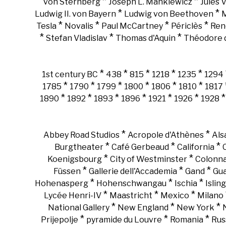
*
*
von Sternberg
Joseph L. Mankiewicz
Jules 
*
*
Ludwig II. von Bayern
Ludwig von Beethoven
M
*
*
*
*
Tesla
Novalis
Paul McCartney
Périclès
Ren
*
*
*
Stefan Vladislav
Thomas d'Aquin
Théodore d
*
*
*
*
*
1st century BC
438
815
1218
1235
1294
*
*
*
*
*
*
1785
1790
1799
1800
1806
1810
1817
*
*
*
*
*
*
1890
1892
1893
1896
1921
1926
1928
*
*
Abbey Road Studios
Acropole d'Athènes
Als
*
*
*
Burgtheater
Café Gerbeaud
California
*
*
Koenigsbourg
City of Westminster
Colonn
*
*
*
Füssen
Gallerie dell'Accademia
Gand
Gu
*
*
*
Hohenasperg
Hohenschwangau
Ischia
Islin
*
*
*
Lycée Henri-IV
Maastricht
Mexico
Milano
*
*
*
National Gallery
New England
New York
*
*
*
Prijepolje
pyramide du Louvre
Romania
Rus