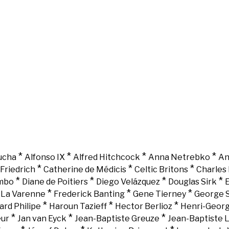
*
*
*
*
ucha
Alfonso IX
Alfred Hitchcock
Anna Netrebko
An
*
*
*
Friedrich
Catherine de Médicis
Celtic Britons
Charles 
*
*
*
*
mbo
Diane de Poitiers
Diego Velázquez
Douglas Sirk
E
*
*
*
e La Varenne
Frederick Banting
Gene Tierney
George 
*
*
*
ard Philipe
Haroun Tazieff
Hector Berlioz
Henri-Georg
*
*
*
eur
Jan van Eyck
Jean-Baptiste Greuze
Jean-Baptiste 