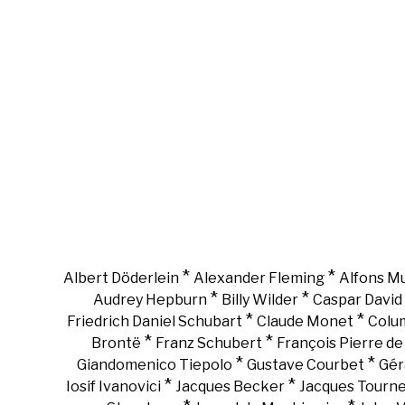
*
*
Albert Döderlein
Alexander Fleming
Alfons M
*
*
Audrey Hepburn
Billy Wilder
Caspar David 
*
*
Friedrich Daniel Schubart
Claude Monet
Colu
*
*
Brontë
Franz Schubert
François Pierre d
*
*
Giandomenico Tiepolo
Gustave Courbet
Gér
*
*
Iosif Ivanovici
Jacques Becker
Jacques Tourn