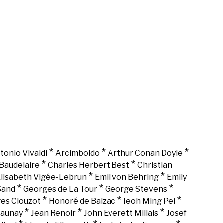
*
*
*
tonio Vivaldi
Arcimboldo
Arthur Conan Doyle
*
*
Baudelaire
Charles Herbert Best
Christian
*
*
lisabeth Vigée-Lebrun
Emil von Behring
Emily
*
*
*
Sand
Georges de La Tour
George Stevens
*
*
*
es Clouzot
Honoré de Balzac
Ieoh Ming Pei
*
*
*
Launay
Jean Renoir
John Everett Millais
Josef