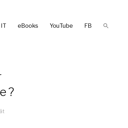
IT
eBooks
YouTube
FB
r
e ?
ät