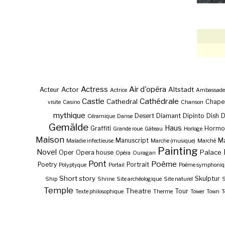
Actress
Air d'opéra
Actor
Altstadt
Acteur
Actrice
Ambassade
Castle
Cathédrale
Cathedral
Chape
visite
Casino
Chanson
mythique
Desert
Diamant
Dipinto
Dish
Céramique
Danse
Gemälde
Haus
Graffiti
Hormo
Grande roue
Gâteau
Horloge
Maison
Manuscript
Ma
Maladie infectieuse
Marche (musique)
Marché
Painting
Novel
Palace
Oper
Opera house
Opéra
Ouragan
Pont
Poème
Poetry
Portrait
Polyptyque
Portail
Poème symphoniq
Short story
Skulptur
Ship
Shrine
Site archéologique
Site naturel
S
Temple
Theatre
Tour
Texte philosophique
Therme
Tower
Town
T