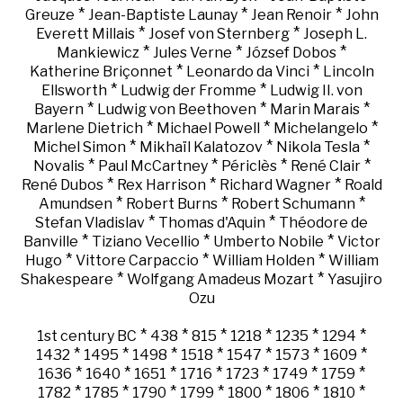
*
*
*
Greuze
Jean-Baptiste Launay
Jean Renoir
John
*
*
Everett Millais
Josef von Sternberg
Joseph L.
*
*
*
Mankiewicz
Jules Verne
József Dobos
*
*
Katherine Briçonnet
Leonardo da Vinci
Lincoln
*
*
Ellsworth
Ludwig der Fromme
Ludwig II. von
*
*
*
Bayern
Ludwig von Beethoven
Marin Marais
*
*
*
Marlene Dietrich
Michael Powell
Michelangelo
*
*
*
Michel Simon
Mikhaïl Kalatozov
Nikola Tesla
*
*
*
*
Novalis
Paul McCartney
Périclès
René Clair
*
*
*
René Dubos
Rex Harrison
Richard Wagner
Roald
*
*
*
Amundsen
Robert Burns
Robert Schumann
*
*
Stefan Vladislav
Thomas d'Aquin
Théodore de
*
*
*
Banville
Tiziano Vecellio
Umberto Nobile
Victor
*
*
*
Hugo
Vittore Carpaccio
William Holden
William
*
*
Shakespeare
Wolfgang Amadeus Mozart
Yasujiro
Ozu
*
*
*
*
*
*
1st century BC
438
815
1218
1235
1294
*
*
*
*
*
*
*
1432
1495
1498
1518
1547
1573
1609
*
*
*
*
*
*
*
1636
1640
1651
1716
1723
1749
1759
*
*
*
*
*
*
*
1782
1785
1790
1799
1800
1806
1810