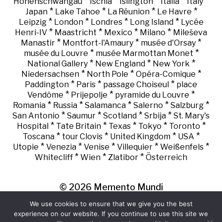
*
*
*
*
*
Hohenschwangau
Ischia
Islington
Italia
Italy
*
*
*
*
Japan
Lake Tahoe
La Réunion
Le Havre
*
*
*
*
Leipzig
London
Londres
Long Island
Lycée
*
*
*
*
Henri-IV
Maastricht
Mexico
Milano
Mileševa
*
*
*
Manastir
Montfort-l'Amaury
musée d'Orsay
*
*
musée du Louvre
musée Marmottan Monet
*
*
*
National Gallery
New England
New York
*
*
*
Niedersachsen
North Pole
Opéra-Comique
*
*
*
Paddington
Paris
passage Choiseul
place
*
*
*
Vendôme
Prijepolje
pyramide du Louvre
*
*
*
*
*
Romania
Russia
Salamanca
Salerno
Salzburg
*
*
*
*
San Antonio
Saumur
Scotland
Srbija
St. Mary's
*
*
*
*
*
Hospital
Tate Britain
Texas
Tokyo
Toronto
*
*
*
*
Toscana
tour Clovis
United Kingdom
USA
*
*
*
*
*
Utopie
Venezia
Venise
Villequier
Weißenfels
*
*
*
Whitecliff
Wien
Zlatibor
Österreich
© 2026
Memento Mundi
We use cookies to ensure that we give you the best
experience on our website. If you continue to use this site we