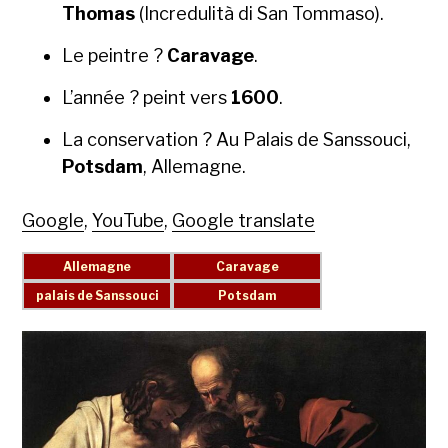
Thomas
(Incredulità di San Tom­ma­so).
Le pein­tre ?
Car­avage
.
L’an­née ? peint vers
1600
.
La con­ser­va­tion ? Au Palais de Sanssouci,
Pots­dam
, Alle­magne.
Google
,
YouTube
,
Google translate