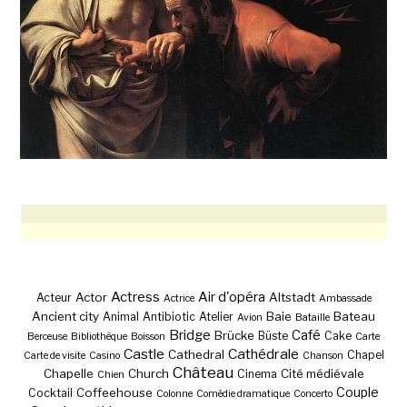
Actress
Air d'opéra
Actor
Altstadt
Acteur
Actrice
Ambassade
Ancient city
Baie
Bateau
Animal
Antibiotic
Atelier
Avion
Bataille
Bridge
Café
Brücke
Büste
Cake
Berceuse
Bibliothèque
Boisson
Carte
Castle
Cathédrale
Cathedral
Chapel
Carte de visite
Casino
Chanson
Château
Chapelle
Church
Cité médiévale
Cinema
Chien
Couple
Coffeehouse
Cocktail
Colonne
Comédie dramatique
Concerto