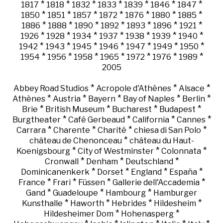
*
*
*
*
*
*
*
1817
1818
1832
1833
1839
1846
1847
*
*
*
*
*
*
*
1850
1851
1857
1872
1876
1880
1885
*
*
*
*
*
*
*
1886
1888
1890
1892
1893
1896
1921
*
*
*
*
*
*
*
1926
1928
1934
1937
1938
1939
1940
*
*
*
*
*
*
*
1942
1943
1945
1946
1947
1949
1950
*
*
*
*
*
*
*
1954
1956
1958
1965
1972
1976
1989
2005
*
*
*
Abbey Road Studios
Acropole d'Athènes
Alsace
*
*
*
*
*
Athènes
Austria
Bayern
Bay of Naples
Berlin
*
*
*
*
Brie
British Museum
Bucharest
Budapest
*
*
*
*
Burgtheater
Café Gerbeaud
California
Cannes
*
*
*
*
Carrara
Charente
Charité
chiesa di San Polo
*
château de Chenonceau
château du Haut-
*
*
*
Koenigsbourg
City of Westminster
Colonnata
*
*
*
Cronwall
Denham
Deutschland
*
*
*
*
Dominicanenkerk
Dorset
England
España
*
*
*
*
France
Frari
Füssen
Gallerie dell'Accademia
*
*
*
Gand
Guadeloupe
Hambourg
Hamburger
*
*
*
*
Kunsthalle
Haworth
Hebrides
Hildesheim
*
*
Hildesheimer Dom
Hohenasperg