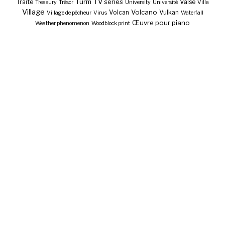
Turm
TV series
Traité
Valse
Treasury
Trésor
University
Université
Villa
Village
Volcano
Volcan
Vulkan
Village de pêcheur
Virus
Waterfall
Œuvre pour piano
Weather phenomenon
Woodblock print