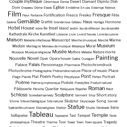
Couple mythique
Desert
Diamant
Dipinto
Dish
Céramique
Danse
Eglise
Dom
Drapeau
Dôme
Ebook
Emblème
En-cas
Estampe
Faïence
Film
Fresque
Fortification
Fresco
Fresko
Fête
Fleur
Fontaine
Gemälde
Haus
Graffiti
Hormone
Galerie
Grande roue
Gâteau
Horloge
Hotel
House
Insel
Ile
Island
Icône
Jardin
Jeu de réflexion
Jeu de société
Kathedrale
Kirche
Kunstlied
Librairie
Livre
Livre d'heures
Livre de cuisine
Maison
Manuscript
Marine
Maladie infectieuse
Marche (musique)
Marché
Museum
Medizin
Mural
Montagne
Morceau de musique
Mosaïque
Musée
Mythos
Nature morte
Musique
Musique religieuse
Mélodie
Painting
Nouvelle
Novel
Oper
Opera house
Opéra
Ouragan
Palais
Palace
Personnage
Photochromdruck
Pharmacie
Piece of music
Place
Photochrome
Photographie
Phénomène naturel
Pont
Poem
Plat
Poetry
Portrait
Plage
Plante
Polyptyque
Portail
Poème
Poésie
Poème symphonique
Presbytère
Produit naturel
Roman
Pâtisserie
Quartier
Péniche
Reliquaire
Reporter
Récit
Schloss
Sculpture
Short story
Screwball oomedy
Serment
Ship
Song
Skulptur
Shrine
Site archéologique
Site naturel
Skyscraper
Sonnet
Statue
Série
Spécialité culinaire
Stained glass
Station
Studio
Sénérade
Tableau
Temple
Tempel
Süßspeise
Taxi
Tapisserie
Texte
Theatre
Tour
Tragedy
philosophique
Therme
Tower
Town
Town square