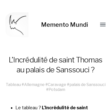
Memento Mundi
L’Incrédulité de saint Thomas
au palais de Sanssouci ?
Tableau
#
Allemagne
#
Caravage
#
palais de Sanssouci
#
Potsdam
Le tableau ?
L’In­cré­dulité de saint