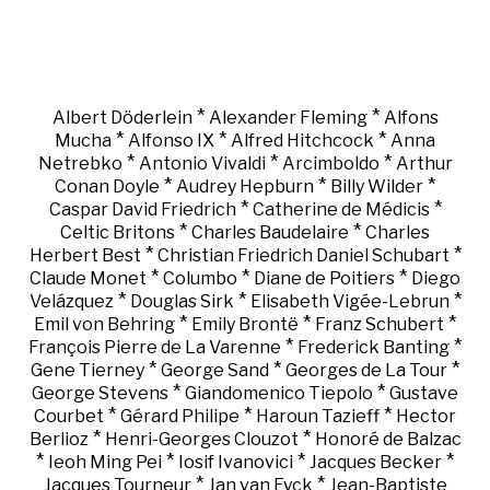
*
*
Albert Döderlein
Alexander Fleming
Alfons
*
*
*
Mucha
Alfonso IX
Alfred Hitchcock
Anna
*
*
*
Netrebko
Antonio Vivaldi
Arcimboldo
Arthur
*
*
*
Conan Doyle
Audrey Hepburn
Billy Wilder
*
*
Caspar David Friedrich
Catherine de Médicis
*
*
Celtic Britons
Charles Baudelaire
Charles
*
*
Herbert Best
Christian Friedrich Daniel Schubart
*
*
*
Claude Monet
Columbo
Diane de Poitiers
Diego
*
*
*
Velázquez
Douglas Sirk
Elisabeth Vigée-Lebrun
*
*
*
Emil von Behring
Emily Brontë
Franz Schubert
*
*
François Pierre de La Varenne
Frederick Banting
*
*
*
Gene Tierney
George Sand
Georges de La Tour
*
*
George Stevens
Giandomenico Tiepolo
Gustave
*
*
*
Courbet
Gérard Philipe
Haroun Tazieff
Hector
*
*
Berlioz
Henri-Georges Clouzot
Honoré de Balzac
*
*
*
*
Ieoh Ming Pei
Iosif Ivanovici
Jacques Becker
*
*
Jacques Tourneur
Jan van Eyck
Jean-Baptiste