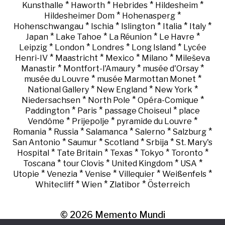
*
*
*
*
Kunsthalle
Haworth
Hebrides
Hildesheim
*
*
Hildesheimer Dom
Hohenasperg
*
*
*
*
*
Hohenschwangau
Ischia
Islington
Italia
Italy
*
*
*
*
Japan
Lake Tahoe
La Réunion
Le Havre
*
*
*
*
Leipzig
London
Londres
Long Island
Lycée
*
*
*
*
Henri-IV
Maastricht
Mexico
Milano
Mileševa
*
*
*
Manastir
Montfort-l'Amaury
musée d'Orsay
*
*
musée du Louvre
musée Marmottan Monet
*
*
*
National Gallery
New England
New York
*
*
*
Niedersachsen
North Pole
Opéra-Comique
*
*
*
Paddington
Paris
passage Choiseul
place
*
*
*
Vendôme
Prijepolje
pyramide du Louvre
*
*
*
*
*
Romania
Russia
Salamanca
Salerno
Salzburg
*
*
*
*
San Antonio
Saumur
Scotland
Srbija
St. Mary's
*
*
*
*
*
Hospital
Tate Britain
Texas
Tokyo
Toronto
*
*
*
*
Toscana
tour Clovis
United Kingdom
USA
*
*
*
*
*
Utopie
Venezia
Venise
Villequier
Weißenfels
*
*
*
Whitecliff
Wien
Zlatibor
Österreich
© 2026
Memento Mundi