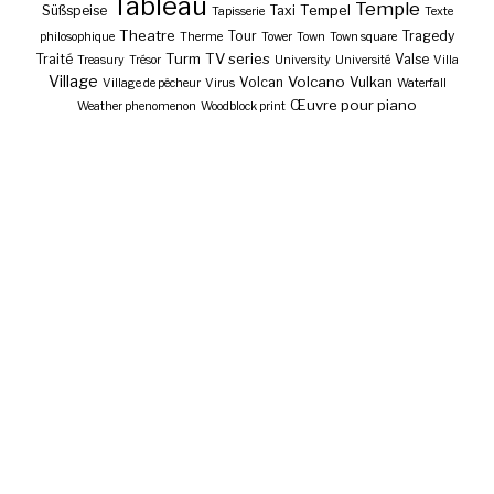
Tableau
Temple
Tempel
Süßspeise
Taxi
Tapisserie
Texte
Theatre
Tour
Tragedy
philosophique
Therme
Tower
Town
Town square
Turm
TV series
Traité
Valse
Treasury
Trésor
University
Université
Villa
Village
Volcano
Volcan
Vulkan
Village de pêcheur
Virus
Waterfall
Œuvre pour piano
Weather phenomenon
Woodblock print