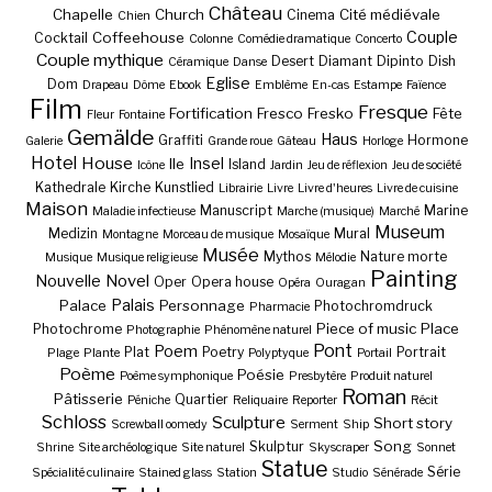
Château
Chapelle
Church
Cité médiévale
Cinema
Chien
Couple
Coffeehouse
Cocktail
Colonne
Comédie dramatique
Concerto
Couple mythique
Desert
Diamant
Dipinto
Dish
Céramique
Danse
Eglise
Dom
Drapeau
Dôme
Ebook
Emblème
En-cas
Estampe
Faïence
Film
Fresque
Fortification
Fresco
Fresko
Fête
Fleur
Fontaine
Gemälde
Haus
Graffiti
Hormone
Galerie
Grande roue
Gâteau
Horloge
Hotel
House
Insel
Ile
Island
Icône
Jardin
Jeu de réflexion
Jeu de société
Kathedrale
Kirche
Kunstlied
Librairie
Livre
Livre d'heures
Livre de cuisine
Maison
Manuscript
Marine
Maladie infectieuse
Marche (musique)
Marché
Museum
Medizin
Mural
Montagne
Morceau de musique
Mosaïque
Musée
Mythos
Nature morte
Musique
Musique religieuse
Mélodie
Painting
Nouvelle
Novel
Oper
Opera house
Opéra
Ouragan
Palais
Palace
Personnage
Photochromdruck
Pharmacie
Piece of music
Place
Photochrome
Photographie
Phénomène naturel
Pont
Poem
Plat
Poetry
Portrait
Plage
Plante
Polyptyque
Portail
Poème
Poésie
Poème symphonique
Presbytère
Produit naturel
Roman
Pâtisserie
Quartier
Péniche
Reliquaire
Reporter
Récit
Schloss
Sculpture
Short story
Screwball oomedy
Serment
Ship
Song
Skulptur
Shrine
Site archéologique
Site naturel
Skyscraper
Sonnet
Statue
Série
Spécialité culinaire
Stained glass
Station
Studio
Sénérade