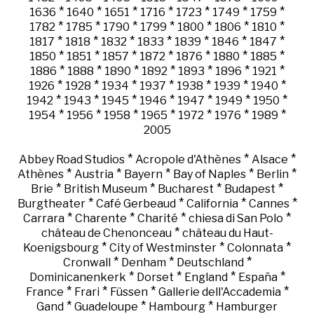
*
*
*
*
*
*
*
1636
1640
1651
1716
1723
1749
1759
*
*
*
*
*
*
*
1782
1785
1790
1799
1800
1806
1810
*
*
*
*
*
*
*
1817
1818
1832
1833
1839
1846
1847
*
*
*
*
*
*
*
1850
1851
1857
1872
1876
1880
1885
*
*
*
*
*
*
*
1886
1888
1890
1892
1893
1896
1921
*
*
*
*
*
*
*
1926
1928
1934
1937
1938
1939
1940
*
*
*
*
*
*
*
1942
1943
1945
1946
1947
1949
1950
*
*
*
*
*
*
*
1954
1956
1958
1965
1972
1976
1989
2005
*
*
*
Abbey Road Studios
Acropole d'Athènes
Alsace
*
*
*
*
*
Athènes
Austria
Bayern
Bay of Naples
Berlin
*
*
*
*
Brie
British Museum
Bucharest
Budapest
*
*
*
*
Burgtheater
Café Gerbeaud
California
Cannes
*
*
*
*
Carrara
Charente
Charité
chiesa di San Polo
*
château de Chenonceau
château du Haut-
*
*
*
Koenigsbourg
City of Westminster
Colonnata
*
*
*
Cronwall
Denham
Deutschland
*
*
*
*
Dominicanenkerk
Dorset
England
España
*
*
*
*
France
Frari
Füssen
Gallerie dell'Accademia
*
*
*
Gand
Guadeloupe
Hambourg
Hamburger