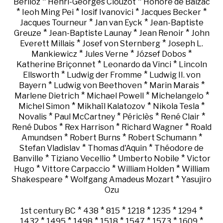
*
*
Berlioz
Henri-Georges Clouzot
Honoré de Balzac
*
*
*
*
Ieoh Ming Pei
Iosif Ivanovici
Jacques Becker
*
*
Jacques Tourneur
Jan van Eyck
Jean-Baptiste
*
*
*
Greuze
Jean-Baptiste Launay
Jean Renoir
John
*
*
Everett Millais
Josef von Sternberg
Joseph L.
*
*
*
Mankiewicz
Jules Verne
József Dobos
*
*
Katherine Briçonnet
Leonardo da Vinci
Lincoln
*
*
Ellsworth
Ludwig der Fromme
Ludwig II. von
*
*
*
Bayern
Ludwig von Beethoven
Marin Marais
*
*
*
Marlene Dietrich
Michael Powell
Michelangelo
*
*
*
Michel Simon
Mikhaïl Kalatozov
Nikola Tesla
*
*
*
*
Novalis
Paul McCartney
Périclès
René Clair
*
*
*
René Dubos
Rex Harrison
Richard Wagner
Roald
*
*
*
Amundsen
Robert Burns
Robert Schumann
*
*
Stefan Vladislav
Thomas d'Aquin
Théodore de
*
*
*
Banville
Tiziano Vecellio
Umberto Nobile
Victor
*
*
*
Hugo
Vittore Carpaccio
William Holden
William
*
*
Shakespeare
Wolfgang Amadeus Mozart
Yasujiro
Ozu
*
*
*
*
*
*
1st century BC
438
815
1218
1235
1294
*
*
*
*
*
*
*
1432
1495
1498
1518
1547
1573
1609