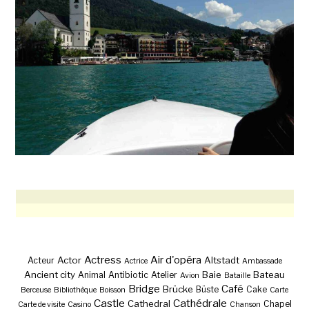
Actress
Air d'opéra
Actor
Altstadt
Acteur
Actrice
Ambassade
Ancient city
Baie
Bateau
Animal
Antibiotic
Atelier
Avion
Bataille
Bridge
Café
Brücke
Büste
Cake
Berceuse
Bibliothèque
Boisson
Carte
Castle
Cathédrale
Cathedral
Chapel
Carte de visite
Casino
Chanson