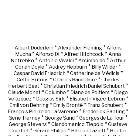
*
*
Albert Döderlein
Alexander Fleming
Alfons
*
*
*
Mucha
Alfonso IX
Alfred Hitchcock
Anna
*
*
*
Netrebko
Antonio Vivaldi
Arcimboldo
Arthur
*
*
*
Conan Doyle
Audrey Hepburn
Billy Wilder
*
*
Caspar David Friedrich
Catherine de Médicis
*
*
Celtic Britons
Charles Baudelaire
Charles
*
*
Herbert Best
Christian Friedrich Daniel Schubart
*
*
*
Claude Monet
Columbo
Diane de Poitiers
Diego
*
*
*
Velázquez
Douglas Sirk
Elisabeth Vigée-Lebrun
*
*
*
Emil von Behring
Emily Brontë
Franz Schubert
*
*
François Pierre de La Varenne
Frederick Banting
*
*
*
Gene Tierney
George Sand
Georges de La Tour
*
*
George Stevens
Giandomenico Tiepolo
Gustave
*
*
*
Courbet
Gérard Philipe
Haroun Tazieff
Hector