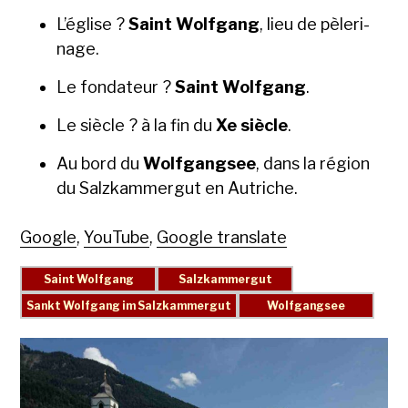
L’église ?
Saint Wolf­gang
, lieu de pèleri­
nage.
Le fon­da­teur ?
Saint Wolf­gang
.
Le siè­cle ? à la fin du
Xe siè­cle
.
Au bord du
Wolf­gangsee
, dans la région
du Salzkam­mergut en Autriche.
Google
,
YouTube
,
Google translate