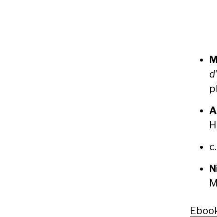
M
d
p
A
H
c
N
M
Eboo