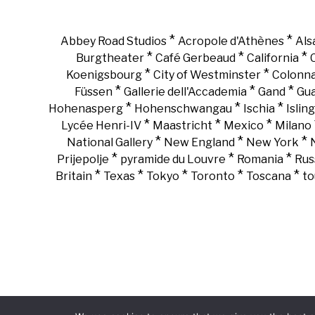
*
*
Abbey Road Studios
Acropole d'Athènes
Als
*
*
*
Burgtheater
Café Gerbeaud
California
*
*
Koenigsbourg
City of Westminster
Colonn
*
*
*
Füssen
Gallerie dell'Accademia
Gand
Gu
*
*
*
Hohenasperg
Hohenschwangau
Ischia
Islin
*
*
*
Lycée Henri-IV
Maastricht
Mexico
Milano
*
*
*
National Gallery
New England
New York
*
*
*
Prijepolje
pyramide du Louvre
Romania
Rus
*
*
*
*
*
Britain
Texas
Tokyo
Toronto
Toscana
to