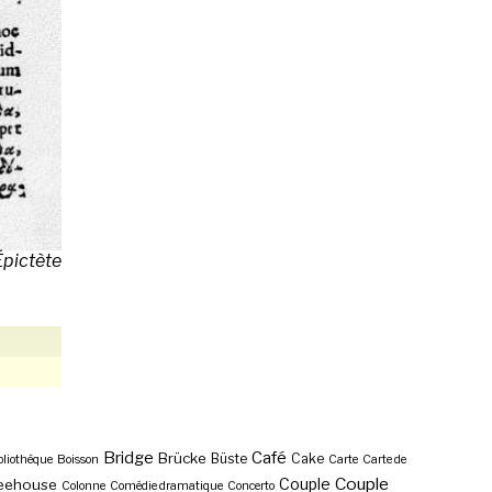
Épictète
Bridge
Café
Brücke
Büste
Cake
bliothèque
Boisson
Carte
Carte de
Couple
Couple
eehouse
Colonne
Comédie dramatique
Concerto