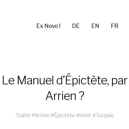
Ex Novo !
DE
EN
FR
Le Manuel d’Épictète, par
Arrien ?
Traité
#
Arrien
#
Épictète
#
Izmit
#
Turquie