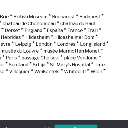
*
*
*
*
Brie
British Museum
Bucharest
Budapest
*
*
château de Chenonceau
château du Haut-
*
*
*
*
*
*
k
Dorset
England
España
France
Frari
*
*
*
*
Hebrides
Hildesheim
Hildesheimer Dom
*
*
*
*
*
Havre
Leipzig
London
Londres
Long Island
*
*
*
musée du Louvre
musée Marmottan Monet
*
*
*
*
n
Paris
passage Choiseul
place Vendôme
*
*
*
*
ur
Scotland
Srbija
St. Mary's Hospital
Tate
*
*
*
*
*
se
Villequier
Weißenfels
Whitecliff
Wien