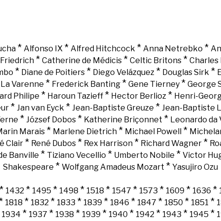
*
*
*
*
ucha
Alfonso IX
Alfred Hitchcock
Anna Netrebko
An
*
*
*
Friedrich
Catherine de Médicis
Celtic Britons
Charles 
*
*
*
*
mbo
Diane de Poitiers
Diego Velázquez
Douglas Sirk
E
*
*
*
e La Varenne
Frederick Banting
Gene Tierney
George 
*
*
*
ard Philipe
Haroun Tazieff
Hector Berlioz
Henri-Georg
*
*
*
eur
Jan van Eyck
Jean-Baptiste Greuze
Jean-Baptiste 
*
*
*
Verne
József Dobos
Katherine Briçonnet
Leonardo da 
*
*
*
arin Marais
Marlene Dietrich
Michael Powell
Michela
*
*
*
*
é Clair
René Dubos
Rex Harrison
Richard Wagner
Ro
*
*
*
e Banville
Tiziano Vecellio
Umberto Nobile
Victor Hu
*
*
Shakespeare
Wolfgang Amadeus Mozart
Yasujiro Ozu
*
*
*
*
*
*
*
*
*
1432
1495
1498
1518
1547
1573
1609
1636
*
*
*
*
*
*
*
*
*
1818
1832
1833
1839
1846
1847
1850
1851
*
*
*
*
*
*
*
*
*
1934
1937
1938
1939
1940
1942
1943
1945