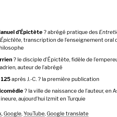
anuel d’Épic­tète
? abrégé pra­tique des
Entre­t
’Épic­tète
, tran­scrip­tion de l’en­seigne­ment oral 
hilosophe
rrien
? le dis­ci­ple d’Épic­tète, fidèle de l’empere
adrien, auteur de l’abrégé
.
125
après J.-C. ? la pre­mière pub­li­ca­tion
icomédie
? la ville de nais­sance de l’au­teur, en A
ineure, aujourd’hui Izmit en Turquie
k
,
Google
,
YouTube
,
Google translate