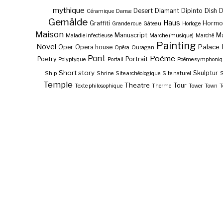
mythique
Desert
Diamant
Dipinto
Dish
Céramique
Danse
Gemälde
Haus
Graffiti
Hormo
Grande roue
Gâteau
Horloge
Maison
Manuscript
Ma
Maladie infectieuse
Marche (musique)
Marché
Painting
Novel
Palace
Oper
Opera house
Opéra
Ouragan
Pont
Poème
Poetry
Portrait
Polyptyque
Portail
Poème symphoniq
Short story
Skulptur
Ship
Shrine
Site archéologique
Site naturel
S
Temple
Theatre
Tour
Texte philosophique
Therme
Tower
Town
T