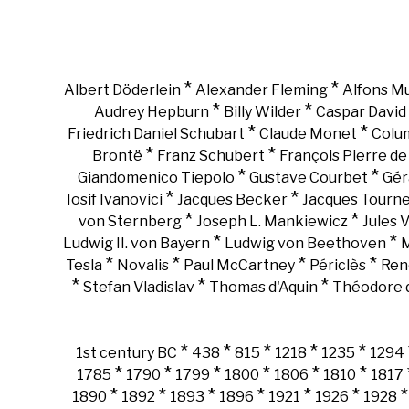
*
*
Albert Döderlein
Alexander Fleming
Alfons M
*
*
Audrey Hepburn
Billy Wilder
Caspar David 
*
*
Friedrich Daniel Schubart
Claude Monet
Colu
*
*
Brontë
Franz Schubert
François Pierre d
*
*
Giandomenico Tiepolo
Gustave Courbet
Gér
*
*
Iosif Ivanovici
Jacques Becker
Jacques Tourn
*
*
von Sternberg
Joseph L. Mankiewicz
Jules 
*
*
Ludwig II. von Bayern
Ludwig von Beethoven
M
*
*
*
*
Tesla
Novalis
Paul McCartney
Périclès
Ren
*
*
*
Stefan Vladislav
Thomas d'Aquin
Théodore d
*
*
*
*
*
1st century BC
438
815
1218
1235
1294
*
*
*
*
*
*
1785
1790
1799
1800
1806
1810
1817
*
*
*
*
*
*
1890
1892
1893
1896
1921
1926
1928