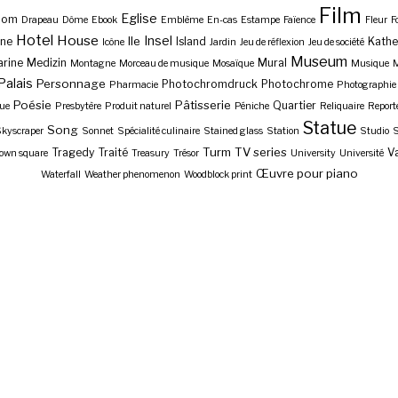
Film
Eglise
Dom
Drapeau
Dôme
Ebook
Emblème
En-cas
Estampe
Faïence
Fleur
F
Hotel
House
Insel
Ile
ne
Island
Kathe
Icône
Jardin
Jeu de réflexion
Jeu de société
Museum
rine
Medizin
Mural
Montagne
Morceau de musique
Mosaïque
Musique
M
Palais
Personnage
Photochromdruck
Photochrome
Pharmacie
Photographie
Poésie
Pâtisserie
Quartier
ue
Presbytère
Produit naturel
Péniche
Reliquaire
Report
Statue
Song
kyscraper
Sonnet
Spécialité culinaire
Stained glass
Station
Studio
S
Turm
TV series
Tragedy
Traité
Va
own square
Treasury
Trésor
University
Université
Œuvre pour piano
Waterfall
Weather phenomenon
Woodblock print