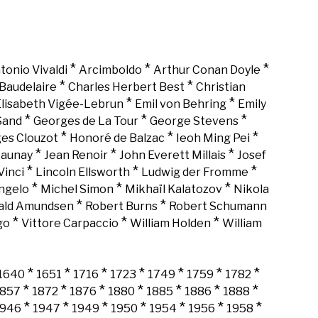
*
*
*
tonio Vivaldi
Arcimboldo
Arthur Conan Doyle
*
*
Baudelaire
Charles Herbert Best
Christian
*
*
lisabeth Vigée-Lebrun
Emil von Behring
Emily
*
*
*
Sand
Georges de La Tour
George Stevens
*
*
*
es Clouzot
Honoré de Balzac
Ieoh Ming Pei
*
*
*
Launay
Jean Renoir
John Everett Millais
Josef
*
*
*
Vinci
Lincoln Ellsworth
Ludwig der Fromme
*
*
*
ngelo
Michel Simon
Mikhaïl Kalatozov
Nikola
*
*
ald Amundsen
Robert Burns
Robert Schumann
*
*
*
go
Vittore Carpaccio
William Holden
William
*
*
*
*
*
*
*
1640
1651
1716
1723
1749
1759
1782
*
*
*
*
*
*
*
1857
1872
1876
1880
1885
1886
1888
*
*
*
*
*
*
*
1946
1947
1949
1950
1954
1956
1958