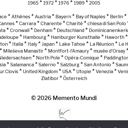
*
*
*
*
1965
1972
1976
1989
2005
*
*
*
*
*
*
ace
Athènes
Austria
Bayern
Bay of Naples
Berlin
*
*
*
*
Cannes
Carrara
Charente
Charité
chiesa di San Polo
*
*
*
*
ata
Cronwall
Denham
Deutschland
Dominicanenker
*
*
*
adeloupe
Hambourg
Hamburger Kunsthalle
Haworth
*
*
*
*
*
*
gton
Italia
Italy
Japan
Lake Tahoe
La Réunion
Le 
*
*
*
Mileševa Manastir
Montfort-l'Amaury
musée d'Orsay
*
*
*
Niedersachsen
North Pole
Opéra-Comique
Paddingto
*
*
*
*
*
sia
Salamanca
Salerno
Salzburg
San Antonio
Saum
*
*
*
*
*
ur Clovis
United Kingdom
USA
Utopie
Venezia
Veni
*
Zlatibor
Österreich
© 2026
Memento Mundi