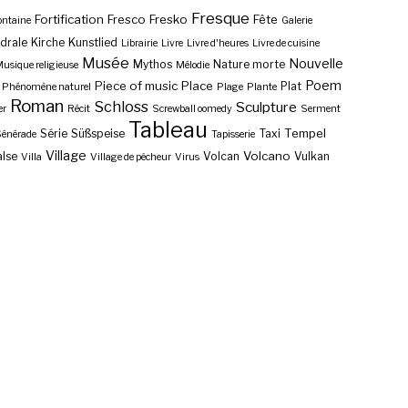
Fresque
Fortification
Fresco
Fresko
Fête
ontaine
Galerie
drale
Kirche
Kunstlied
Librairie
Livre
Livre d'heures
Livre de cuisine
Musée
Nouvelle
Mythos
Nature morte
usique religieuse
Mélodie
Poem
Piece of music
Place
Plat
Phénomène naturel
Plage
Plante
Roman
Schloss
Sculpture
er
Récit
Screwball oomedy
Serment
Tableau
Tempel
Série
Süßspeise
Taxi
énérade
Tapisserie
Village
Volcano
lse
Volcan
Vulkan
Villa
Village de pêcheur
Virus