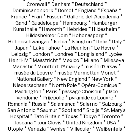
*
*
*
Cronwall
Denham
Deutschland
*
*
*
*
Dominicanenkerk
Dorset
England
España
*
*
*
*
France
Frari
Füssen
Gallerie dell'Accademia
*
*
*
Gand
Guadeloupe
Hambourg
Hamburger
*
*
*
*
Kunsthalle
Haworth
Hebrides
Hildesheim
*
*
Hildesheimer Dom
Hohenasperg
*
*
*
*
*
Hohenschwangau
Ischia
Islington
Italia
Italy
*
*
*
*
Japan
Lake Tahoe
La Réunion
Le Havre
*
*
*
*
Leipzig
London
Londres
Long Island
Lycée
*
*
*
*
Henri-IV
Maastricht
Mexico
Milano
Mileševa
*
*
*
Manastir
Montfort-l'Amaury
musée d'Orsay
*
*
musée du Louvre
musée Marmottan Monet
*
*
*
National Gallery
New England
New York
*
*
*
Niedersachsen
North Pole
Opéra-Comique
*
*
*
Paddington
Paris
passage Choiseul
place
*
*
*
Vendôme
Prijepolje
pyramide du Louvre
*
*
*
*
*
Romania
Russia
Salamanca
Salerno
Salzburg
*
*
*
*
San Antonio
Saumur
Scotland
Srbija
St. Mary's
*
*
*
*
*
Hospital
Tate Britain
Texas
Tokyo
Toronto
*
*
*
*
Toscana
tour Clovis
United Kingdom
USA
*
*
*
*
*
Utopie
Venezia
Venise
Villequier
Weißenfels