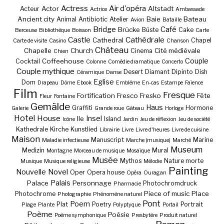
Actress
Air d'opéra
Actor
Altstadt
Acteur
Actrice
Ambassade
Ancient city
Baie
Bateau
Animal
Antibiotic
Atelier
Avion
Bataille
Bridge
Café
Brücke
Büste
Cake
Berceuse
Bibliothèque
Boisson
Carte
Castle
Cathédrale
Cathedral
Chapel
Carte de visite
Casino
Chanson
Château
Chapelle
Church
Cité médiévale
Cinema
Chien
Couple
Coffeehouse
Cocktail
Colonne
Comédie dramatique
Concerto
Couple mythique
Desert
Diamant
Dipinto
Dish
Céramique
Danse
Eglise
Dom
Drapeau
Dôme
Ebook
Emblème
En-cas
Estampe
Faïence
Film
Fresque
Fortification
Fresco
Fresko
Fête
Fleur
Fontaine
Gemälde
Haus
Graffiti
Hormone
Galerie
Grande roue
Gâteau
Horloge
Hotel
House
Insel
Ile
Island
Icône
Jardin
Jeu de réflexion
Jeu de société
Kathedrale
Kirche
Kunstlied
Librairie
Livre
Livre d'heures
Livre de cuisine
Maison
Manuscript
Marine
Maladie infectieuse
Marche (musique)
Marché
Museum
Medizin
Mural
Montagne
Morceau de musique
Mosaïque
Musée
Mythos
Nature morte
Musique
Musique religieuse
Mélodie
Painting
Nouvelle
Novel
Oper
Opera house
Opéra
Ouragan
Palais
Palace
Personnage
Photochromdruck
Pharmacie
Piece of music
Place
Photochrome
Photographie
Phénomène naturel
Pont
Poem
Plat
Poetry
Portrait
Plage
Plante
Polyptyque
Portail
Poème
Poésie
Poème symphonique
Presbytère
Produit naturel