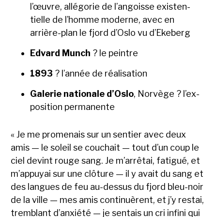
l’œu­vre, allé­gorie de l’an­goisse exis­ten­
tielle de l’homme mod­erne, avec en
arrière-plan le fjord d’Oslo vu d’Eke­berg
Edvard Munch
? le pein­tre
1893
? l’an­née de réal­i­sa­tion
Galerie nationale d’Oslo
, Norvège ? l’ex­
po­si­tion per­ma­nente
« Je me prom­e­nais sur un sen­tier avec deux
amis — le soleil se couchait — tout d’un coup le
ciel devint rouge sang. Je m’ar­rê­tai, fatigué, et
m’ap­puyai sur une clô­ture — il y avait du sang et
des langues de feu au-dessus du fjord bleu-noir
de la ville — mes amis con­tin­uèrent, et j’y restai,
trem­blant d’anx­iété — je sen­tais un cri infi­ni qui