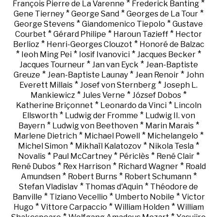
*
*
François Pierre de La Varenne
Frederick Banting
*
*
*
Gene Tierney
George Sand
Georges de La Tour
*
*
George Stevens
Giandomenico Tiepolo
Gustave
*
*
*
Courbet
Gérard Philipe
Haroun Tazieff
Hector
*
*
Berlioz
Henri-Georges Clouzot
Honoré de Balzac
*
*
*
*
Ieoh Ming Pei
Iosif Ivanovici
Jacques Becker
*
*
Jacques Tourneur
Jan van Eyck
Jean-Baptiste
*
*
*
Greuze
Jean-Baptiste Launay
Jean Renoir
John
*
*
Everett Millais
Josef von Sternberg
Joseph L.
*
*
*
Mankiewicz
Jules Verne
József Dobos
*
*
Katherine Briçonnet
Leonardo da Vinci
Lincoln
*
*
Ellsworth
Ludwig der Fromme
Ludwig II. von
*
*
*
Bayern
Ludwig von Beethoven
Marin Marais
*
*
*
Marlene Dietrich
Michael Powell
Michelangelo
*
*
*
Michel Simon
Mikhaïl Kalatozov
Nikola Tesla
*
*
*
*
Novalis
Paul McCartney
Périclès
René Clair
*
*
*
René Dubos
Rex Harrison
Richard Wagner
Roald
*
*
*
Amundsen
Robert Burns
Robert Schumann
*
*
Stefan Vladislav
Thomas d'Aquin
Théodore de
*
*
*
Banville
Tiziano Vecellio
Umberto Nobile
Victor
*
*
*
Hugo
Vittore Carpaccio
William Holden
William
*
*