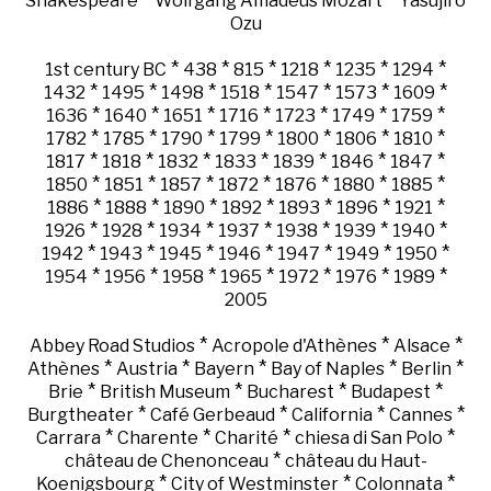
Shakespeare
Wolfgang Amadeus Mozart
Yasujiro
Ozu
*
*
*
*
*
*
1st century BC
438
815
1218
1235
1294
*
*
*
*
*
*
*
1432
1495
1498
1518
1547
1573
1609
*
*
*
*
*
*
*
1636
1640
1651
1716
1723
1749
1759
*
*
*
*
*
*
*
1782
1785
1790
1799
1800
1806
1810
*
*
*
*
*
*
*
1817
1818
1832
1833
1839
1846
1847
*
*
*
*
*
*
*
1850
1851
1857
1872
1876
1880
1885
*
*
*
*
*
*
*
1886
1888
1890
1892
1893
1896
1921
*
*
*
*
*
*
*
1926
1928
1934
1937
1938
1939
1940
*
*
*
*
*
*
*
1942
1943
1945
1946
1947
1949
1950
*
*
*
*
*
*
*
1954
1956
1958
1965
1972
1976
1989
2005
*
*
*
Abbey Road Studios
Acropole d'Athènes
Alsace
*
*
*
*
*
Athènes
Austria
Bayern
Bay of Naples
Berlin
*
*
*
*
Brie
British Museum
Bucharest
Budapest
*
*
*
*
Burgtheater
Café Gerbeaud
California
Cannes
*
*
*
*
Carrara
Charente
Charité
chiesa di San Polo
*
château de Chenonceau
château du Haut-
*
*
*
Koenigsbourg
City of Westminster
Colonnata