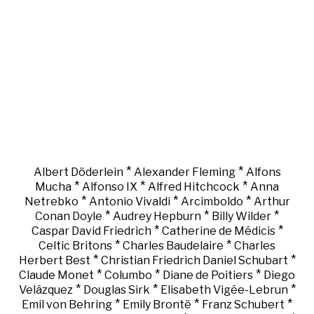
*
*
Albert Döderlein
Alexander Fleming
Alfons
*
*
*
Mucha
Alfonso IX
Alfred Hitchcock
Anna
*
*
*
Netrebko
Antonio Vivaldi
Arcimboldo
Arthur
*
*
*
Conan Doyle
Audrey Hepburn
Billy Wilder
*
*
Caspar David Friedrich
Catherine de Médicis
*
*
Celtic Britons
Charles Baudelaire
Charles
*
*
Herbert Best
Christian Friedrich Daniel Schubart
*
*
*
Claude Monet
Columbo
Diane de Poitiers
Diego
*
*
*
Velázquez
Douglas Sirk
Elisabeth Vigée-Lebrun
*
*
*
Emil von Behring
Emily Brontë
Franz Schubert