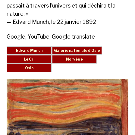
pas­sait à tra­vers l’u­nivers et qui déchi­rait la
nature. »
— Edvard Munch, le 22 jan­vi­er 1892
Google
,
YouTube
,
Google translate