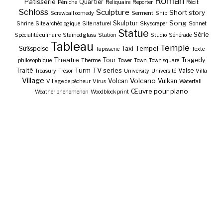
Roman
Pâtisserie
Quartier
Péniche
Reliquaire
Reporter
Récit
Schloss
Sculpture
Short story
Screwball oomedy
Serment
Ship
Song
Skulptur
Shrine
Site archéologique
Site naturel
Skyscraper
Sonnet
Statue
Série
Spécialité culinaire
Stained glass
Station
Studio
Sénérade
Tableau
Temple
Tempel
Süßspeise
Taxi
Tapisserie
Texte
Theatre
Tour
Tragedy
philosophique
Therme
Tower
Town
Town square
Turm
TV series
Traité
Valse
Treasury
Trésor
University
Université
Villa
Village
Volcano
Volcan
Vulkan
Village de pêcheur
Virus
Waterfall
Œuvre pour piano
Weather phenomenon
Woodblock print