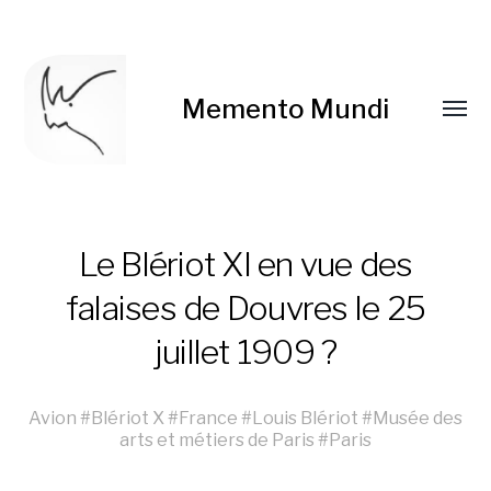
Memento Mundi
Le Blériot XI en vue des
falaises de Douvres le 25
juillet 1909 ?
Avion
#
Blériot X
#
France
#
Louis Blériot
#
Musée des
arts et métiers de Paris
#
Paris