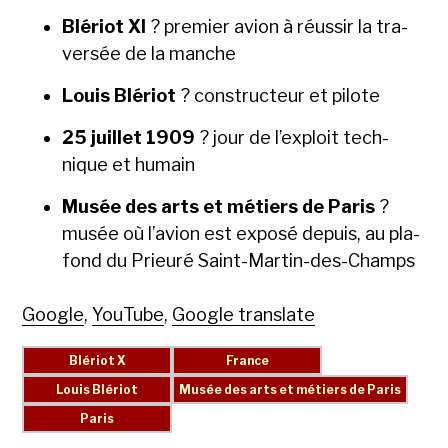
Bléri­ot XI
? pre­mier avion à réus­sir la tra­
ver­sée de la manche
Louis Bléri­ot
? con­struc­teur et pilote
25 juil­let 1909
? jour de l’ex­ploit tech­
nique et humain
Musée des arts et métiers de Paris
?
musée où l’avion est exposé depuis, au pla­
fond du Prieuré Saint-Mar­tin-des-Champs
Google
,
YouTube
,
Google translate