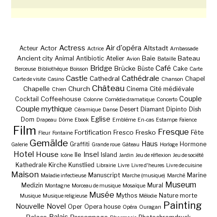
Actress
Air d'opéra
Actor
Altstadt
Acteur
Actrice
Ambassade
Ancient city
Baie
Bateau
Animal
Antibiotic
Atelier
Avion
Bataille
Bridge
Café
Brücke
Büste
Cake
Berceuse
Bibliothèque
Boisson
Carte
Castle
Cathédrale
Cathedral
Chapel
Carte de visite
Casino
Chanson
Château
Chapelle
Church
Cité médiévale
Cinema
Chien
Couple
Coffeehouse
Cocktail
Colonne
Comédie dramatique
Concerto
Couple mythique
Desert
Diamant
Dipinto
Dish
Céramique
Danse
Eglise
Dom
Drapeau
Dôme
Ebook
Emblème
En-cas
Estampe
Faïence
Film
Fresque
Fortification
Fresco
Fresko
Fête
Fleur
Fontaine
Gemälde
Haus
Graffiti
Hormone
Galerie
Grande roue
Gâteau
Horloge
Hotel
House
Insel
Ile
Island
Icône
Jardin
Jeu de réflexion
Jeu de société
Kathedrale
Kirche
Kunstlied
Librairie
Livre
Livre d'heures
Livre de cuisine
Maison
Manuscript
Marine
Maladie infectieuse
Marche (musique)
Marché
Museum
Medizin
Mural
Montagne
Morceau de musique
Mosaïque
Musée
Mythos
Nature morte
Musique
Musique religieuse
Mélodie
Painting
Nouvelle
Novel
Oper
Opera house
Opéra
Ouragan
Palais