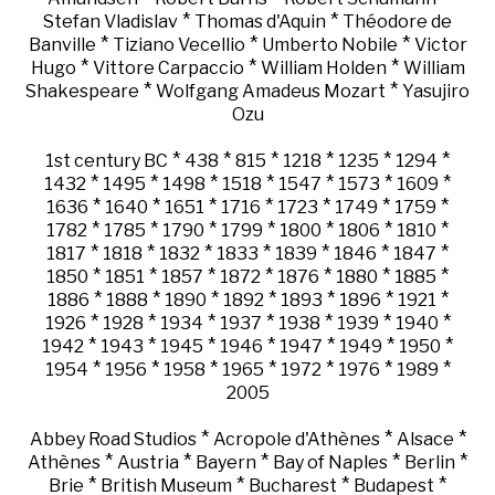
*
*
Stefan Vladislav
Thomas d'Aquin
Théodore de
*
*
*
Banville
Tiziano Vecellio
Umberto Nobile
Victor
*
*
*
Hugo
Vittore Carpaccio
William Holden
William
*
*
Shakespeare
Wolfgang Amadeus Mozart
Yasujiro
Ozu
*
*
*
*
*
*
1st century BC
438
815
1218
1235
1294
*
*
*
*
*
*
*
1432
1495
1498
1518
1547
1573
1609
*
*
*
*
*
*
*
1636
1640
1651
1716
1723
1749
1759
*
*
*
*
*
*
*
1782
1785
1790
1799
1800
1806
1810
*
*
*
*
*
*
*
1817
1818
1832
1833
1839
1846
1847
*
*
*
*
*
*
*
1850
1851
1857
1872
1876
1880
1885
*
*
*
*
*
*
*
1886
1888
1890
1892
1893
1896
1921
*
*
*
*
*
*
*
1926
1928
1934
1937
1938
1939
1940
*
*
*
*
*
*
*
1942
1943
1945
1946
1947
1949
1950
*
*
*
*
*
*
*
1954
1956
1958
1965
1972
1976
1989
2005
*
*
*
Abbey Road Studios
Acropole d'Athènes
Alsace
*
*
*
*
*
Athènes
Austria
Bayern
Bay of Naples
Berlin
*
*
*
*
Brie
British Museum
Bucharest
Budapest