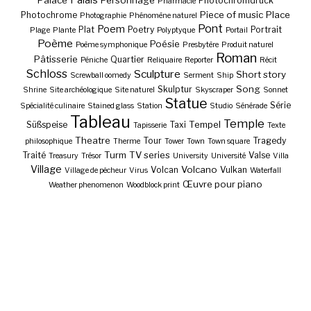
Palace
Personnage
Photochromdruck
Pharmacie
Piece of music
Place
Photochrome
Photographie
Phénomène naturel
Pont
Poem
Plat
Poetry
Portrait
Plage
Plante
Polyptyque
Portail
Poème
Poésie
Poème symphonique
Presbytère
Produit naturel
Roman
Pâtisserie
Quartier
Péniche
Reliquaire
Reporter
Récit
Schloss
Sculpture
Short story
Screwball oomedy
Serment
Ship
Song
Skulptur
Shrine
Site archéologique
Site naturel
Skyscraper
Sonnet
Statue
Série
Spécialité culinaire
Stained glass
Station
Studio
Sénérade
Tableau
Temple
Tempel
Süßspeise
Taxi
Tapisserie
Texte
Theatre
Tour
Tragedy
philosophique
Therme
Tower
Town
Town square
Turm
TV series
Traité
Valse
Treasury
Trésor
University
Université
Villa
Village
Volcano
Volcan
Vulkan
Village de pêcheur
Virus
Waterfall
Œuvre pour piano
Weather phenomenon
Woodblock print