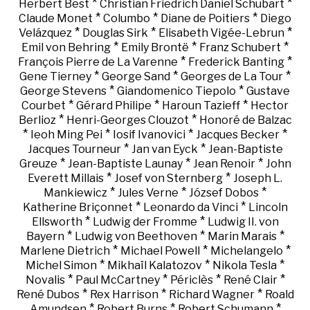
*
*
Herbert Best
Christian Friedrich Daniel Schubart
*
*
*
Claude Monet
Columbo
Diane de Poitiers
Diego
*
*
*
Velázquez
Douglas Sirk
Elisabeth Vigée-Lebrun
*
*
*
Emil von Behring
Emily Brontë
Franz Schubert
*
*
François Pierre de La Varenne
Frederick Banting
*
*
*
Gene Tierney
George Sand
Georges de La Tour
*
*
George Stevens
Giandomenico Tiepolo
Gustave
*
*
*
Courbet
Gérard Philipe
Haroun Tazieff
Hector
*
*
Berlioz
Henri-Georges Clouzot
Honoré de Balzac
*
*
*
*
Ieoh Ming Pei
Iosif Ivanovici
Jacques Becker
*
*
Jacques Tourneur
Jan van Eyck
Jean-Baptiste
*
*
*
Greuze
Jean-Baptiste Launay
Jean Renoir
John
*
*
Everett Millais
Josef von Sternberg
Joseph L.
*
*
*
Mankiewicz
Jules Verne
József Dobos
*
*
Katherine Briçonnet
Leonardo da Vinci
Lincoln
*
*
Ellsworth
Ludwig der Fromme
Ludwig II. von
*
*
*
Bayern
Ludwig von Beethoven
Marin Marais
*
*
*
Marlene Dietrich
Michael Powell
Michelangelo
*
*
*
Michel Simon
Mikhaïl Kalatozov
Nikola Tesla
*
*
*
*
Novalis
Paul McCartney
Périclès
René Clair
*
*
*
René Dubos
Rex Harrison
Richard Wagner
Roald
*
*
*
Amundsen
Robert Burns
Robert Schumann