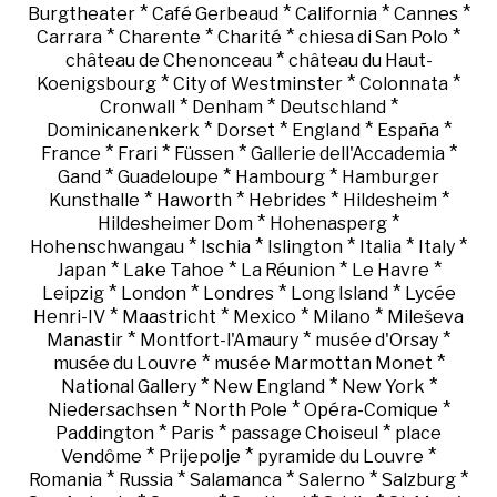
*
*
*
*
Burgtheater
Café Gerbeaud
California
Cannes
*
*
*
*
Carrara
Charente
Charité
chiesa di San Polo
*
château de Chenonceau
château du Haut-
*
*
*
Koenigsbourg
City of Westminster
Colonnata
*
*
*
Cronwall
Denham
Deutschland
*
*
*
*
Dominicanenkerk
Dorset
England
España
*
*
*
*
France
Frari
Füssen
Gallerie dell'Accademia
*
*
*
Gand
Guadeloupe
Hambourg
Hamburger
*
*
*
*
Kunsthalle
Haworth
Hebrides
Hildesheim
*
*
Hildesheimer Dom
Hohenasperg
*
*
*
*
*
Hohenschwangau
Ischia
Islington
Italia
Italy
*
*
*
*
Japan
Lake Tahoe
La Réunion
Le Havre
*
*
*
*
Leipzig
London
Londres
Long Island
Lycée
*
*
*
*
Henri-IV
Maastricht
Mexico
Milano
Mileševa
*
*
*
Manastir
Montfort-l'Amaury
musée d'Orsay
*
*
musée du Louvre
musée Marmottan Monet
*
*
*
National Gallery
New England
New York
*
*
*
Niedersachsen
North Pole
Opéra-Comique
*
*
*
Paddington
Paris
passage Choiseul
place
*
*
*
Vendôme
Prijepolje
pyramide du Louvre
*
*
*
*
*
Romania
Russia
Salamanca
Salerno
Salzburg