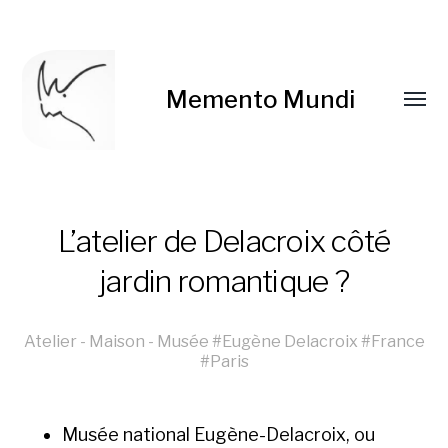
Memento Mundi
L’atelier de Delacroix côté
jardin romantique ?
Atelier
-
Maison
-
Musée
#
Eugène Delacroix
#
France
#
Paris
Musée nation­al Eugène-Delacroix, ou