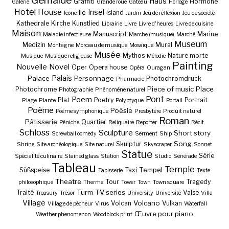
Gemälde
Haus
Graffiti
Hormone
Galerie
Grande roue
Gâteau
Horloge
Hotel
House
Insel
Ile
Island
Icône
Jardin
Jeu de réflexion
Jeu de société
Kathedrale
Kirche
Kunstlied
Librairie
Livre
Livre d'heures
Livre de cuisine
Maison
Manuscript
Marine
Maladie infectieuse
Marche (musique)
Marché
Museum
Medizin
Mural
Montagne
Morceau de musique
Mosaïque
Musée
Mythos
Nature morte
Musique
Musique religieuse
Mélodie
Painting
Nouvelle
Novel
Oper
Opera house
Opéra
Ouragan
Palais
Palace
Personnage
Photochromdruck
Pharmacie
Piece of music
Place
Photochrome
Photographie
Phénomène naturel
Pont
Poem
Plat
Poetry
Portrait
Plage
Plante
Polyptyque
Portail
Poème
Poésie
Poème symphonique
Presbytère
Produit naturel
Roman
Pâtisserie
Quartier
Péniche
Reliquaire
Reporter
Récit
Schloss
Sculpture
Short story
Screwball oomedy
Serment
Ship
Song
Skulptur
Shrine
Site archéologique
Site naturel
Skyscraper
Sonnet
Statue
Série
Spécialité culinaire
Stained glass
Station
Studio
Sénérade
Tableau
Temple
Tempel
Süßspeise
Taxi
Tapisserie
Texte
Theatre
Tour
Tragedy
philosophique
Therme
Tower
Town
Town square
Turm
TV series
Traité
Valse
Treasury
Trésor
University
Université
Villa
Village
Volcano
Volcan
Vulkan
Village de pêcheur
Virus
Waterfall
Œuvre pour piano
Weather phenomenon
Woodblock print