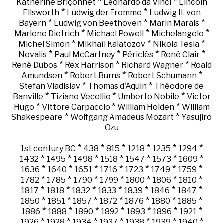
*
*
Katherine Briçonnet
Leonardo da Vinci
Lincoln
*
*
Ellsworth
Ludwig der Fromme
Ludwig II. von
*
*
*
Bayern
Ludwig von Beethoven
Marin Marais
*
*
*
Marlene Dietrich
Michael Powell
Michelangelo
*
*
*
Michel Simon
Mikhaïl Kalatozov
Nikola Tesla
*
*
*
*
Novalis
Paul McCartney
Périclès
René Clair
*
*
*
René Dubos
Rex Harrison
Richard Wagner
Roald
*
*
*
Amundsen
Robert Burns
Robert Schumann
*
*
Stefan Vladislav
Thomas d'Aquin
Théodore de
*
*
*
Banville
Tiziano Vecellio
Umberto Nobile
Victor
*
*
*
Hugo
Vittore Carpaccio
William Holden
William
*
*
Shakespeare
Wolfgang Amadeus Mozart
Yasujiro
Ozu
*
*
*
*
*
*
1st century BC
438
815
1218
1235
1294
*
*
*
*
*
*
*
1432
1495
1498
1518
1547
1573
1609
*
*
*
*
*
*
*
1636
1640
1651
1716
1723
1749
1759
*
*
*
*
*
*
*
1782
1785
1790
1799
1800
1806
1810
*
*
*
*
*
*
*
1817
1818
1832
1833
1839
1846
1847
*
*
*
*
*
*
*
1850
1851
1857
1872
1876
1880
1885
*
*
*
*
*
*
*
1886
1888
1890
1892
1893
1896
1921
*
*
*
*
*
*
*
1926
1928
1934
1937
1938
1939
1940