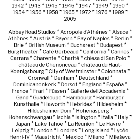
*
*
*
*
*
*
*
1942
1943
1945
1946
1947
1949
1950
*
*
*
*
*
*
*
1954
1956
1958
1965
1972
1976
1989
2005
*
*
*
Abbey Road Studios
Acropole d'Athènes
Alsace
*
*
*
*
*
Athènes
Austria
Bayern
Bay of Naples
Berlin
*
*
*
*
Brie
British Museum
Bucharest
Budapest
*
*
*
*
Burgtheater
Café Gerbeaud
California
Cannes
*
*
*
*
Carrara
Charente
Charité
chiesa di San Polo
*
château de Chenonceau
château du Haut-
*
*
*
Koenigsbourg
City of Westminster
Colonnata
*
*
*
Cronwall
Denham
Deutschland
*
*
*
*
Dominicanenkerk
Dorset
England
España
*
*
*
*
France
Frari
Füssen
Gallerie dell'Accademia
*
*
*
Gand
Guadeloupe
Hambourg
Hamburger
*
*
*
*
Kunsthalle
Haworth
Hebrides
Hildesheim
*
*
Hildesheimer Dom
Hohenasperg
*
*
*
*
*
Hohenschwangau
Ischia
Islington
Italia
Italy
*
*
*
*
Japan
Lake Tahoe
La Réunion
Le Havre
*
*
*
*
Leipzig
London
Londres
Long Island
Lycée
*
*
*
*
Henri-IV
Maastricht
Mexico
Milano
Mileševa