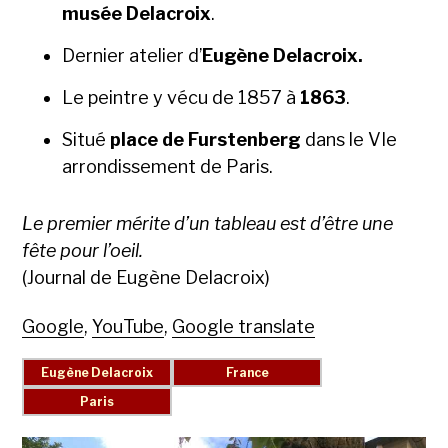
musée Delacroix
.
Dernier ate­lier d’
Eugène Delacroix.
Le pein­tre y vécu de 1857 à
1863
.
Situé
place de Fursten­berg
dans le VIe
arrondisse­ment de Paris.
Le pre­mier mérite d’un tableau est d’être une
fête pour l’oeil.
(Jour­nal de Eugène Delacroix)
Google
,
YouTube
,
Google translate