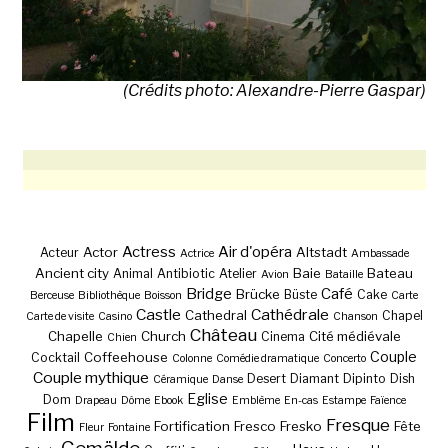
(Crédits photo: Alexandre-Pierre Gaspar)
Actress
Air d'opéra
Actor
Altstadt
Acteur
Actrice
Ambassade
Ancient city
Baie
Bateau
Animal
Antibiotic
Atelier
Avion
Bataille
Bridge
Café
Brücke
Büste
Cake
Berceuse
Bibliothèque
Boisson
Carte
Castle
Cathédrale
Cathedral
Chapel
Carte de visite
Casino
Chanson
Château
Chapelle
Church
Cité médiévale
Cinema
Chien
Couple
Coffeehouse
Cocktail
Colonne
Comédie dramatique
Concerto
Couple mythique
Desert
Diamant
Dipinto
Dish
Céramique
Danse
Eglise
Dom
Drapeau
Dôme
Ebook
Emblème
En-cas
Estampe
Faïence
Film
Fresque
Fortification
Fresco
Fresko
Fête
Fleur
Fontaine