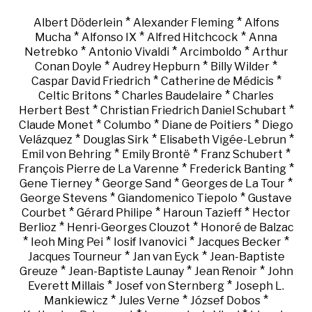
*
*
Albert Döderlein
Alexander Fleming
Alfons
*
*
*
Mucha
Alfonso IX
Alfred Hitchcock
Anna
*
*
*
Netrebko
Antonio Vivaldi
Arcimboldo
Arthur
*
*
*
Conan Doyle
Audrey Hepburn
Billy Wilder
*
*
Caspar David Friedrich
Catherine de Médicis
*
*
Celtic Britons
Charles Baudelaire
Charles
*
*
Herbert Best
Christian Friedrich Daniel Schubart
*
*
*
Claude Monet
Columbo
Diane de Poitiers
Diego
*
*
*
Velázquez
Douglas Sirk
Elisabeth Vigée-Lebrun
*
*
*
Emil von Behring
Emily Brontë
Franz Schubert
*
*
François Pierre de La Varenne
Frederick Banting
*
*
*
Gene Tierney
George Sand
Georges de La Tour
*
*
George Stevens
Giandomenico Tiepolo
Gustave
*
*
*
Courbet
Gérard Philipe
Haroun Tazieff
Hector
*
*
Berlioz
Henri-Georges Clouzot
Honoré de Balzac
*
*
*
*
Ieoh Ming Pei
Iosif Ivanovici
Jacques Becker
*
*
Jacques Tourneur
Jan van Eyck
Jean-Baptiste
*
*
*
Greuze
Jean-Baptiste Launay
Jean Renoir
John
*
*
Everett Millais
Josef von Sternberg
Joseph L.
*
*
*
Mankiewicz
Jules Verne
József Dobos