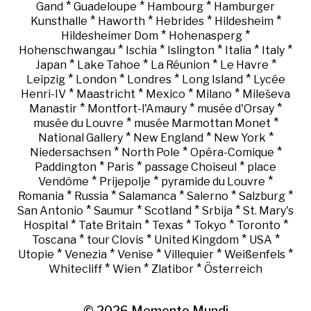
*
*
*
Gand
Guadeloupe
Hambourg
Hamburger
*
*
*
*
Kunsthalle
Haworth
Hebrides
Hildesheim
*
*
Hildesheimer Dom
Hohenasperg
*
*
*
*
*
Hohenschwangau
Ischia
Islington
Italia
Italy
*
*
*
*
Japan
Lake Tahoe
La Réunion
Le Havre
*
*
*
*
Leipzig
London
Londres
Long Island
Lycée
*
*
*
*
Henri-IV
Maastricht
Mexico
Milano
Mileševa
*
*
*
Manastir
Montfort-l'Amaury
musée d'Orsay
*
*
musée du Louvre
musée Marmottan Monet
*
*
*
National Gallery
New England
New York
*
*
*
Niedersachsen
North Pole
Opéra-Comique
*
*
*
Paddington
Paris
passage Choiseul
place
*
*
*
Vendôme
Prijepolje
pyramide du Louvre
*
*
*
*
*
Romania
Russia
Salamanca
Salerno
Salzburg
*
*
*
*
San Antonio
Saumur
Scotland
Srbija
St. Mary's
*
*
*
*
*
Hospital
Tate Britain
Texas
Tokyo
Toronto
*
*
*
*
Toscana
tour Clovis
United Kingdom
USA
*
*
*
*
*
Utopie
Venezia
Venise
Villequier
Weißenfels
*
*
*
Whitecliff
Wien
Zlatibor
Österreich
© 2026
Memento Mundi