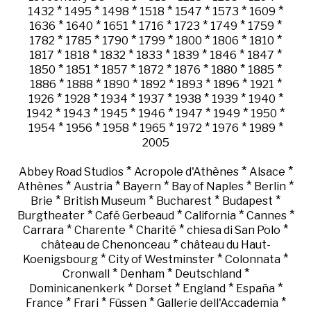
*
*
*
*
*
*
*
1432
1495
1498
1518
1547
1573
1609
*
*
*
*
*
*
*
1636
1640
1651
1716
1723
1749
1759
*
*
*
*
*
*
*
1782
1785
1790
1799
1800
1806
1810
*
*
*
*
*
*
*
1817
1818
1832
1833
1839
1846
1847
*
*
*
*
*
*
*
1850
1851
1857
1872
1876
1880
1885
*
*
*
*
*
*
*
1886
1888
1890
1892
1893
1896
1921
*
*
*
*
*
*
*
1926
1928
1934
1937
1938
1939
1940
*
*
*
*
*
*
*
1942
1943
1945
1946
1947
1949
1950
*
*
*
*
*
*
*
1954
1956
1958
1965
1972
1976
1989
2005
*
*
*
Abbey Road Studios
Acropole d'Athènes
Alsace
*
*
*
*
*
Athènes
Austria
Bayern
Bay of Naples
Berlin
*
*
*
*
Brie
British Museum
Bucharest
Budapest
*
*
*
*
Burgtheater
Café Gerbeaud
California
Cannes
*
*
*
*
Carrara
Charente
Charité
chiesa di San Polo
*
château de Chenonceau
château du Haut-
*
*
*
Koenigsbourg
City of Westminster
Colonnata
*
*
*
Cronwall
Denham
Deutschland
*
*
*
*
Dominicanenkerk
Dorset
England
España
*
*
*
*
France
Frari
Füssen
Gallerie dell'Accademia