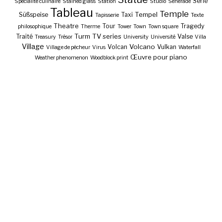
Série
Spécialité culinaire
Stained glass
Station
Studio
Sénérade
Tableau
Temple
Tempel
Süßspeise
Taxi
Tapisserie
Texte
Theatre
Tour
Tragedy
philosophique
Therme
Tower
Town
Town square
Turm
TV series
Traité
Valse
Treasury
Trésor
University
Université
Villa
Village
Volcano
Volcan
Vulkan
Village de pêcheur
Virus
Waterfall
Œuvre pour piano
Weather phenomenon
Woodblock print