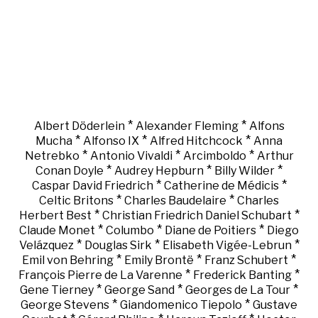
*
*
Albert Döderlein
Alexander Fleming
Alfons
*
*
*
Mucha
Alfonso IX
Alfred Hitchcock
Anna
*
*
*
Netrebko
Antonio Vivaldi
Arcimboldo
Arthur
*
*
*
Conan Doyle
Audrey Hepburn
Billy Wilder
*
*
Caspar David Friedrich
Catherine de Médicis
*
*
Celtic Britons
Charles Baudelaire
Charles
*
*
Herbert Best
Christian Friedrich Daniel Schubart
*
*
*
Claude Monet
Columbo
Diane de Poitiers
Diego
*
*
*
Velázquez
Douglas Sirk
Elisabeth Vigée-Lebrun
*
*
*
Emil von Behring
Emily Brontë
Franz Schubert
*
*
François Pierre de La Varenne
Frederick Banting
*
*
*
Gene Tierney
George Sand
Georges de La Tour
*
*
George Stevens
Giandomenico Tiepolo
Gustave