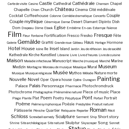
Castle
Cathédrale
Cathedral
Chapel
Carte de visite
Casino
Chanson
Château
Chapelle
Church
Cité médiévale
Cinema
Chien
Couple
Coffeehouse
Cocktail
Colonne
Comédie dramatique
Concerto
Couple mythique
Desert
Diamant
Dipinto
Dish
Céramique
Danse
Eglise
Dom
Drapeau
Dôme
Ebook
Emblème
En-cas
Estampe
Faïence
Film
Fresque
Fortification
Fresco
Fresko
Fête
Fleur
Fontaine
Gemälde
Haus
Graffiti
Hormone
Galerie
Grande roue
Gâteau
Horloge
Hotel
House
Insel
Ile
Island
Icône
Jardin
Jeu de réflexion
Jeu de société
Kathedrale
Kirche
Kunstlied
Librairie
Livre
Livre d'heures
Livre de cuisine
Maison
Manuscript
Marine
Maladie infectieuse
Marche (musique)
Marché
Museum
Medizin
Mural
Montagne
Morceau de musique
Mosaïque
Musée
Mythos
Nature morte
Musique
Musique religieuse
Mélodie
Painting
Nouvelle
Novel
Oper
Opera house
Opéra
Ouragan
Palais
Palace
Personnage
Photochromdruck
Pharmacie
Piece of music
Place
Photochrome
Photographie
Phénomène naturel
Pont
Poem
Plat
Poetry
Portrait
Plage
Plante
Polyptyque
Portail
Poème
Poésie
Poème symphonique
Presbytère
Produit naturel
Roman
Pâtisserie
Quartier
Péniche
Reliquaire
Reporter
Récit
Schloss
Sculpture
Short story
Screwball oomedy
Serment
Ship
Song
Skulptur
Shrine
Site archéologique
Site naturel
Skyscraper
Sonnet
Statue