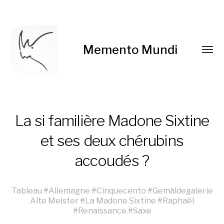
Memento Mundi
La si familière Madone Sixtine
et ses deux chérubins
accoudés ?
Tableau
#
Allemagne
#
Cinquecento
#
Gemäldegalerie
Alte Meister
#
La Madone Sixtine
#
Raphaël
#
Renaissance
#
Saxe