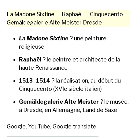
La Madone Six­tine — Raphaël — Cinque­cen­to —
Gemälde­ga­lerie Alte Meis­ter Dres­de
La Madone Six­tine
? une pein­ture
religieuse
Raphaël
? le pein­tre et archi­tecte de la
haute Renais­sance
1513–1514
? la réal­i­sa­tion, au début du
Cinque­cen­to (XVIe siè­cle ital­ien)
Gemälde­ga­lerie Alte Meis­ter
? le musée,
à Dres­de, en Alle­magne, Land de Saxe
Google
,
YouTube
,
Google translate