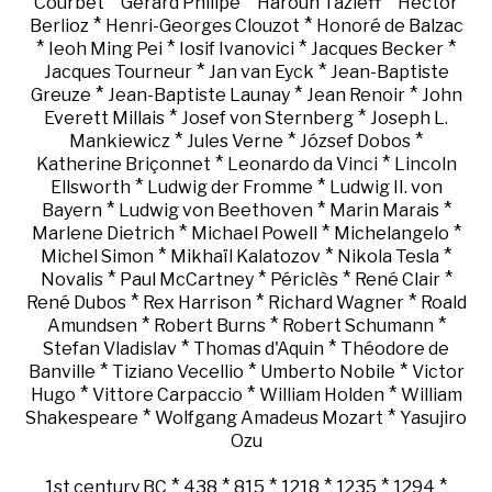
*
*
*
Courbet
Gérard Philipe
Haroun Tazieff
Hector
*
*
Berlioz
Henri-Georges Clouzot
Honoré de Balzac
*
*
*
*
Ieoh Ming Pei
Iosif Ivanovici
Jacques Becker
*
*
Jacques Tourneur
Jan van Eyck
Jean-Baptiste
*
*
*
Greuze
Jean-Baptiste Launay
Jean Renoir
John
*
*
Everett Millais
Josef von Sternberg
Joseph L.
*
*
*
Mankiewicz
Jules Verne
József Dobos
*
*
Katherine Briçonnet
Leonardo da Vinci
Lincoln
*
*
Ellsworth
Ludwig der Fromme
Ludwig II. von
*
*
*
Bayern
Ludwig von Beethoven
Marin Marais
*
*
*
Marlene Dietrich
Michael Powell
Michelangelo
*
*
*
Michel Simon
Mikhaïl Kalatozov
Nikola Tesla
*
*
*
*
Novalis
Paul McCartney
Périclès
René Clair
*
*
*
René Dubos
Rex Harrison
Richard Wagner
Roald
*
*
*
Amundsen
Robert Burns
Robert Schumann
*
*
Stefan Vladislav
Thomas d'Aquin
Théodore de
*
*
*
Banville
Tiziano Vecellio
Umberto Nobile
Victor
*
*
*
Hugo
Vittore Carpaccio
William Holden
William
*
*
Shakespeare
Wolfgang Amadeus Mozart
Yasujiro
Ozu
*
*
*
*
*
*
1st century BC
438
815
1218
1235
1294