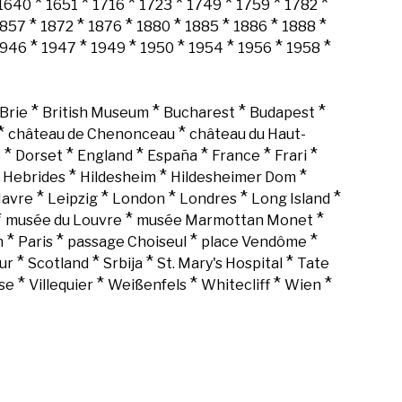
*
*
*
*
*
*
*
1640
1651
1716
1723
1749
1759
1782
*
*
*
*
*
*
*
1857
1872
1876
1880
1885
1886
1888
*
*
*
*
*
*
*
1946
1947
1949
1950
1954
1956
1958
*
*
*
*
Brie
British Museum
Bucharest
Budapest
*
*
château de Chenonceau
château du Haut-
*
*
*
*
*
*
k
Dorset
England
España
France
Frari
*
*
*
*
Hebrides
Hildesheim
Hildesheimer Dom
*
*
*
*
*
Havre
Leipzig
London
Londres
Long Island
*
*
*
musée du Louvre
musée Marmottan Monet
*
*
*
*
n
Paris
passage Choiseul
place Vendôme
*
*
*
*
ur
Scotland
Srbija
St. Mary's Hospital
Tate
*
*
*
*
*
se
Villequier
Weißenfels
Whitecliff
Wien