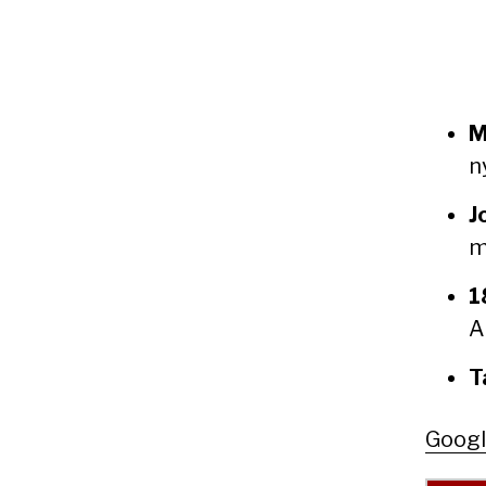
M
n
J
m
1
A
T
Goog