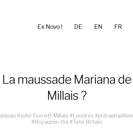
Ex Novo !
DE
EN
FR
La maussade Mariana de
Millais ?
ableau
#
John Everett Millais
#
Londres
#
préraphaélis
#
Royaume-Uni
#
Tate Britain