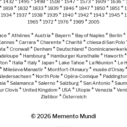
*
*
*
*
*
*
*
*
*
1432
1495
1498
1518
1547
1573
1609
1636
*
*
*
*
*
*
*
*
*
1818
1832
1833
1839
1846
1847
1850
1851
*
*
*
*
*
*
*
*
*
1934
1937
1938
1939
1940
1942
1943
1945
*
*
*
*
1965
1972
1976
1989
2005
*
*
*
*
*
*
ace
Athènes
Austria
Bayern
Bay of Naples
Berlin
*
*
*
*
Cannes
Carrara
Charente
Charité
chiesa di San Polo
*
*
*
*
ata
Cronwall
Denham
Deutschland
Dominicanenker
*
*
*
adeloupe
Hambourg
Hamburger Kunsthalle
Haworth
*
*
*
*
*
*
gton
Italia
Italy
Japan
Lake Tahoe
La Réunion
Le 
*
*
*
Mileševa Manastir
Montfort-l'Amaury
musée d'Orsay
*
*
*
Niedersachsen
North Pole
Opéra-Comique
Paddingto
*
*
*
*
*
sia
Salamanca
Salerno
Salzburg
San Antonio
Saum
*
*
*
*
*
ur Clovis
United Kingdom
USA
Utopie
Venezia
Veni
*
Zlatibor
Österreich
© 2026
Memento Mundi