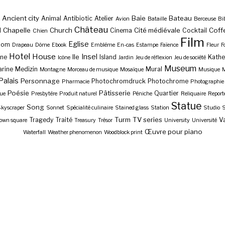
Ancient city
Baie
Bateau
Animal
Antibiotic
Atelier
Avion
Bataille
Berceuse
Bi
Château
Chapelle
Church
Cité médiévale
Coff
l
Cinema
Cocktail
Chien
Film
Eglise
Dom
Drapeau
Dôme
Ebook
Emblème
En-cas
Estampe
Faïence
Fleur
F
Hotel
House
Insel
Ile
ne
Island
Kathe
Icône
Jardin
Jeu de réflexion
Jeu de société
Museum
rine
Medizin
Mural
Montagne
Morceau de musique
Mosaïque
Musique
M
Palais
Personnage
Photochromdruck
Photochrome
Pharmacie
Photographie
Poésie
Pâtisserie
Quartier
ue
Presbytère
Produit naturel
Péniche
Reliquaire
Report
Statue
Song
kyscraper
Sonnet
Spécialité culinaire
Stained glass
Station
Studio
S
Turm
TV series
Tragedy
Traité
Va
own square
Treasury
Trésor
University
Université
Œuvre pour piano
Waterfall
Weather phenomenon
Woodblock print