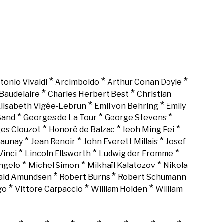
*
*
*
tonio Vivaldi
Arcimboldo
Arthur Conan Doyle
*
*
Baudelaire
Charles Herbert Best
Christian
*
*
lisabeth Vigée-Lebrun
Emil von Behring
Emily
*
*
*
Sand
Georges de La Tour
George Stevens
*
*
*
es Clouzot
Honoré de Balzac
Ieoh Ming Pei
*
*
*
Launay
Jean Renoir
John Everett Millais
Josef
*
*
*
Vinci
Lincoln Ellsworth
Ludwig der Fromme
*
*
*
ngelo
Michel Simon
Mikhaïl Kalatozov
Nikola
*
*
ald Amundsen
Robert Burns
Robert Schumann
*
*
*
go
Vittore Carpaccio
William Holden
William