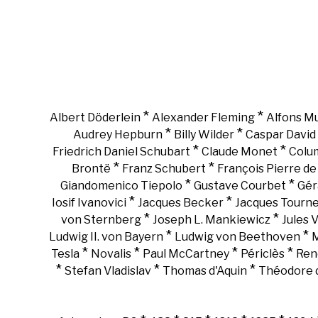
*
*
Albert Döderlein
Alexander Fleming
Alfons M
*
*
Audrey Hepburn
Billy Wilder
Caspar David 
*
*
Friedrich Daniel Schubart
Claude Monet
Colu
*
*
Brontë
Franz Schubert
François Pierre d
*
*
Giandomenico Tiepolo
Gustave Courbet
Gér
*
*
Iosif Ivanovici
Jacques Becker
Jacques Tourn
*
*
von Sternberg
Joseph L. Mankiewicz
Jules 
*
*
Ludwig II. von Bayern
Ludwig von Beethoven
M
*
*
*
*
Tesla
Novalis
Paul McCartney
Périclès
Ren
*
*
*
Stefan Vladislav
Thomas d'Aquin
Théodore d