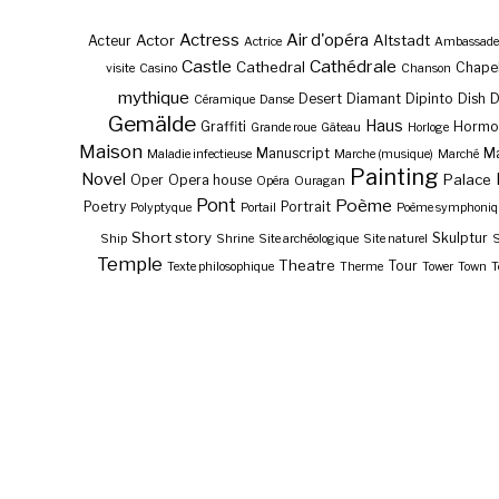
Actress
Air d'opéra
Actor
Altstadt
Acteur
Actrice
Ambassade
Castle
Cathédrale
Cathedral
Chape
visite
Casino
Chanson
mythique
Desert
Diamant
Dipinto
Dish
Céramique
Danse
Gemälde
Haus
Graffiti
Hormo
Grande roue
Gâteau
Horloge
Maison
Manuscript
Ma
Maladie infectieuse
Marche (musique)
Marché
Painting
Novel
Palace
Oper
Opera house
Opéra
Ouragan
Pont
Poème
Poetry
Portrait
Polyptyque
Portail
Poème symphoniq
Short story
Skulptur
Ship
Shrine
Site archéologique
Site naturel
S
Temple
Theatre
Tour
Texte philosophique
Therme
Tower
Town
T