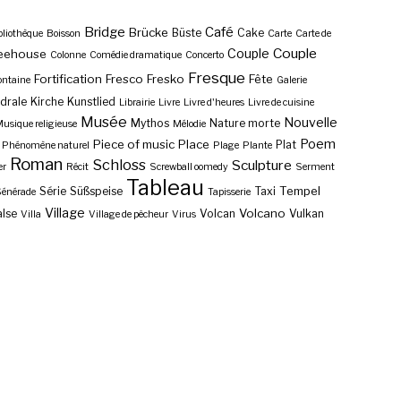
Bridge
Café
Brücke
Büste
Cake
bliothèque
Boisson
Carte
Carte de
Couple
Couple
eehouse
Colonne
Comédie dramatique
Concerto
Fresque
Fortification
Fresco
Fresko
Fête
ontaine
Galerie
drale
Kirche
Kunstlied
Librairie
Livre
Livre d'heures
Livre de cuisine
Musée
Nouvelle
Mythos
Nature morte
usique religieuse
Mélodie
Poem
Piece of music
Place
Plat
Phénomène naturel
Plage
Plante
Roman
Schloss
Sculpture
er
Récit
Screwball oomedy
Serment
Tableau
Tempel
Série
Süßspeise
Taxi
énérade
Tapisserie
Village
Volcano
lse
Volcan
Vulkan
Villa
Village de pêcheur
Virus