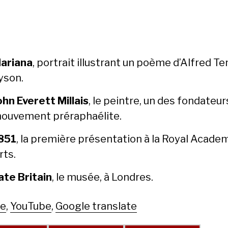
ar­i­ana
, por­trait illus­trant un poème d’Al­fred Te
yson.
ohn Everett Mil­lais
, le pein­tre, un des fon­da­teu
ou­ve­ment préraphaélite.
851
, la pre­mière présen­ta­tion à la Roy­al Acad­e­
rts.
ate Britain
, le musée, à Lon­dres.
le
,
YouTube
,
Google translate