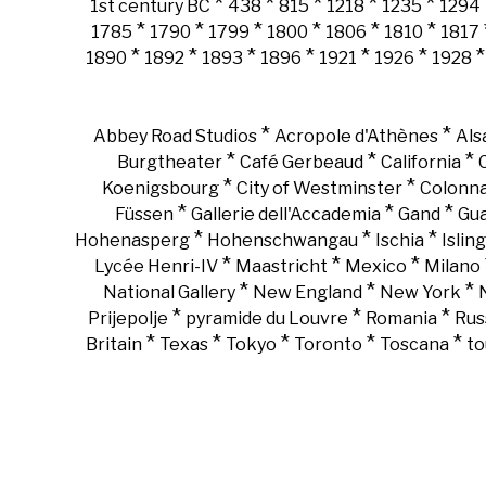
*
*
*
*
*
1st century BC
438
815
1218
1235
1294
*
*
*
*
*
*
1785
1790
1799
1800
1806
1810
1817
*
*
*
*
*
*
1890
1892
1893
1896
1921
1926
1928
*
*
Abbey Road Studios
Acropole d'Athènes
Als
*
*
*
Burgtheater
Café Gerbeaud
California
*
*
Koenigsbourg
City of Westminster
Colonn
*
*
*
Füssen
Gallerie dell'Accademia
Gand
Gu
*
*
*
Hohenasperg
Hohenschwangau
Ischia
Islin
*
*
*
Lycée Henri-IV
Maastricht
Mexico
Milano
*
*
*
National Gallery
New England
New York
*
*
*
Prijepolje
pyramide du Louvre
Romania
Rus
*
*
*
*
*
Britain
Texas
Tokyo
Toronto
Toscana
to