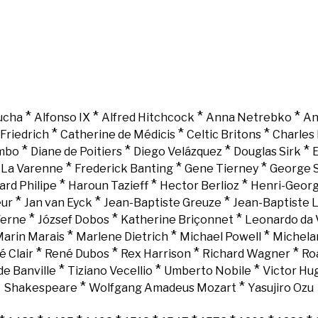
*
*
*
*
ucha
Alfonso IX
Alfred Hitchcock
Anna Netrebko
An
*
*
*
Friedrich
Catherine de Médicis
Celtic Britons
Charles 
*
*
*
*
mbo
Diane de Poitiers
Diego Velázquez
Douglas Sirk
E
*
*
*
e La Varenne
Frederick Banting
Gene Tierney
George 
*
*
*
ard Philipe
Haroun Tazieff
Hector Berlioz
Henri-Georg
*
*
*
eur
Jan van Eyck
Jean-Baptiste Greuze
Jean-Baptiste 
*
*
*
Verne
József Dobos
Katherine Briçonnet
Leonardo da 
*
*
*
arin Marais
Marlene Dietrich
Michael Powell
Michela
*
*
*
*
é Clair
René Dubos
Rex Harrison
Richard Wagner
Ro
*
*
*
e Banville
Tiziano Vecellio
Umberto Nobile
Victor Hu
*
*
Shakespeare
Wolfgang Amadeus Mozart
Yasujiro Ozu