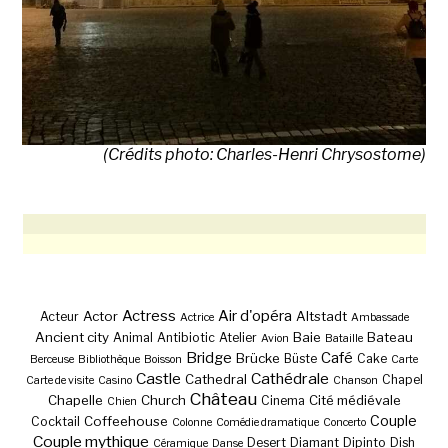
(Crédits photo: Charles-Henri Chrysostome)
Actress
Air d'opéra
Actor
Altstadt
Acteur
Actrice
Ambassade
Ancient city
Baie
Bateau
Animal
Antibiotic
Atelier
Avion
Bataille
Bridge
Café
Brücke
Büste
Cake
Berceuse
Bibliothèque
Boisson
Carte
Castle
Cathédrale
Cathedral
Chapel
Carte de visite
Casino
Chanson
Château
Chapelle
Church
Cité médiévale
Cinema
Chien
Couple
Coffeehouse
Cocktail
Colonne
Comédie dramatique
Concerto
Couple mythique
Desert
Diamant
Dipinto
Dish
Céramique
Danse