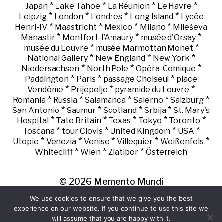
*
*
*
*
Japan
Lake Tahoe
La Réunion
Le Havre
*
*
*
*
Leipzig
London
Londres
Long Island
Lycée
*
*
*
*
Henri-IV
Maastricht
Mexico
Milano
Mileševa
*
*
*
Manastir
Montfort-l'Amaury
musée d'Orsay
*
*
musée du Louvre
musée Marmottan Monet
*
*
*
National Gallery
New England
New York
*
*
*
Niedersachsen
North Pole
Opéra-Comique
*
*
*
Paddington
Paris
passage Choiseul
place
*
*
*
Vendôme
Prijepolje
pyramide du Louvre
*
*
*
*
*
Romania
Russia
Salamanca
Salerno
Salzburg
*
*
*
*
San Antonio
Saumur
Scotland
Srbija
St. Mary's
*
*
*
*
*
Hospital
Tate Britain
Texas
Tokyo
Toronto
*
*
*
*
Toscana
tour Clovis
United Kingdom
USA
*
*
*
*
*
Utopie
Venezia
Venise
Villequier
Weißenfels
*
*
*
Whitecliff
Wien
Zlatibor
Österreich
© 2026
Memento Mundi
We use cookies to ensure that we give you the best
experience on our website. If you continue to use this site we
will assume that you are happy with it.