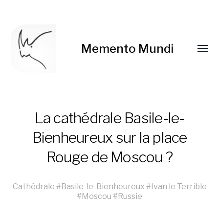
Memento Mundi
La cathédrale Basile-le-
Bienheureux sur la place
Rouge de Moscou ?
Cathédrale
#
Basile-le-Bienheureux
#
Ivan le Terrible
#
Moscou
#
Russie