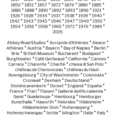
*
*
*
*
*
*
*
1850
1851
1857
1872
1876
1880
1885
*
*
*
*
*
*
*
1886
1888
1890
1892
1893
1896
1921
*
*
*
*
*
*
*
1926
1928
1934
1937
1938
1939
1940
*
*
*
*
*
*
*
1942
1943
1945
1946
1947
1949
1950
*
*
*
*
*
*
*
1954
1956
1958
1965
1972
1976
1989
2005
*
*
*
Abbey Road Studios
Acropole d'Athènes
Alsace
*
*
*
*
*
Athènes
Austria
Bayern
Bay of Naples
Berlin
*
*
*
*
Brie
British Museum
Bucharest
Budapest
*
*
*
*
Burgtheater
Café Gerbeaud
California
Cannes
*
*
*
*
Carrara
Charente
Charité
chiesa di San Polo
*
château de Chenonceau
château du Haut-
*
*
*
Koenigsbourg
City of Westminster
Colonnata
*
*
*
Cronwall
Denham
Deutschland
*
*
*
*
Dominicanenkerk
Dorset
England
España
*
*
*
*
France
Frari
Füssen
Gallerie dell'Accademia
*
*
*
Gand
Guadeloupe
Hambourg
Hamburger
*
*
*
*
Kunsthalle
Haworth
Hebrides
Hildesheim
*
*
Hildesheimer Dom
Hohenasperg
*
*
*
*
*
Hohenschwangau
Ischia
Islington
Italia
Italy