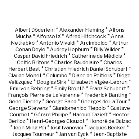
*
*
Albert Döderlein
Alexander Fleming
Alfons
*
*
*
Mucha
Alfonso IX
Alfred Hitchcock
Anna
*
*
*
Netrebko
Antonio Vivaldi
Arcimboldo
Arthur
*
*
*
Conan Doyle
Audrey Hepburn
Billy Wilder
*
*
Caspar David Friedrich
Catherine de Médicis
*
*
Celtic Britons
Charles Baudelaire
Charles
*
*
Herbert Best
Christian Friedrich Daniel Schubart
*
*
*
Claude Monet
Columbo
Diane de Poitiers
Diego
*
*
*
Velázquez
Douglas Sirk
Elisabeth Vigée-Lebrun
*
*
*
Emil von Behring
Emily Brontë
Franz Schubert
*
*
François Pierre de La Varenne
Frederick Banting
*
*
*
Gene Tierney
George Sand
Georges de La Tour
*
*
George Stevens
Giandomenico Tiepolo
Gustave
*
*
*
Courbet
Gérard Philipe
Haroun Tazieff
Hector
*
*
Berlioz
Henri-Georges Clouzot
Honoré de Balzac
*
*
*
*
Ieoh Ming Pei
Iosif Ivanovici
Jacques Becker
*
*
Jacques Tourneur
Jan van Eyck
Jean-Baptiste