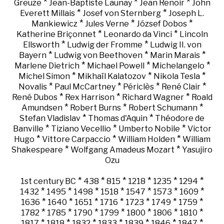
*
*
*
Greuze
Jean-Baptiste Launay
Jean Renoir
John
*
*
Everett Millais
Josef von Sternberg
Joseph L.
*
*
*
Mankiewicz
Jules Verne
József Dobos
*
*
Katherine Briçonnet
Leonardo da Vinci
Lincoln
*
*
Ellsworth
Ludwig der Fromme
Ludwig II. von
*
*
*
Bayern
Ludwig von Beethoven
Marin Marais
*
*
*
Marlene Dietrich
Michael Powell
Michelangelo
*
*
*
Michel Simon
Mikhaïl Kalatozov
Nikola Tesla
*
*
*
*
Novalis
Paul McCartney
Périclès
René Clair
*
*
*
René Dubos
Rex Harrison
Richard Wagner
Roald
*
*
*
Amundsen
Robert Burns
Robert Schumann
*
*
Stefan Vladislav
Thomas d'Aquin
Théodore de
*
*
*
Banville
Tiziano Vecellio
Umberto Nobile
Victor
*
*
*
Hugo
Vittore Carpaccio
William Holden
William
*
*
Shakespeare
Wolfgang Amadeus Mozart
Yasujiro
Ozu
*
*
*
*
*
*
1st century BC
438
815
1218
1235
1294
*
*
*
*
*
*
*
1432
1495
1498
1518
1547
1573
1609
*
*
*
*
*
*
*
1636
1640
1651
1716
1723
1749
1759
*
*
*
*
*
*
*
1782
1785
1790
1799
1800
1806
1810
*
*
*
*
*
*
*
1817
1818
1832
1833
1839
1846
1847