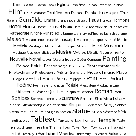
Eglise
Dom
Drapeau
Dôme
Ebook
Emblème
En-cas
Estampe
Faïence
Film
Fresque
Fortification
Fresco
Fresko
Fête
Fleur
Fontaine
Gemälde
Haus
Graffiti
Hormone
Galerie
Grande roue
Gâteau
Horloge
Hotel
House
Insel
Ile
Island
Icône
Jardin
Jeu de réflexion
Jeu de société
Kathedrale
Kirche
Kunstlied
Librairie
Livre
Livre d'heures
Livre de cuisine
Maison
Manuscript
Marine
Maladie infectieuse
Marche (musique)
Marché
Museum
Medizin
Mural
Montagne
Morceau de musique
Mosaïque
Musée
Mythos
Nature morte
Musique
Musique religieuse
Mélodie
Painting
Nouvelle
Novel
Oper
Opera house
Opéra
Ouragan
Palais
Palace
Personnage
Photochromdruck
Pharmacie
Piece of music
Place
Photochrome
Photographie
Phénomène naturel
Pont
Poem
Plat
Poetry
Portrait
Plage
Plante
Polyptyque
Portail
Poème
Poésie
Poème symphonique
Presbytère
Produit naturel
Roman
Pâtisserie
Quartier
Péniche
Reliquaire
Reporter
Récit
Schloss
Sculpture
Short story
Screwball oomedy
Serment
Ship
Song
Skulptur
Shrine
Site archéologique
Site naturel
Skyscraper
Sonnet
Statue
Série
Spécialité culinaire
Stained glass
Station
Studio
Sénérade
Tableau
Temple
Tempel
Süßspeise
Taxi
Tapisserie
Texte
Theatre
Tour
Tragedy
philosophique
Therme
Tower
Town
Town square
Turm
TV series
Traité
Valse
Treasury
Trésor
University
Université
Villa