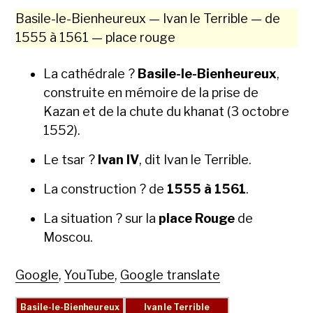
Basile-le-Bien­heureux — Ivan le Ter­ri­ble — de
1555 à 1561 — place rouge
La cathé­drale ?
Basile-le-Bien­heureux
,
con­stru­ite en mémoire de la prise de
Kazan et de la chute du khanat (3 octo­bre
1552).
Le tsar ?
Ivan IV
, dit Ivan le Ter­ri­ble.
La con­struc­tion ? de
1555 à 1561
.
La sit­u­a­tion ? sur la
place Rouge
de
Moscou.
Google
,
YouTube
,
Google translate