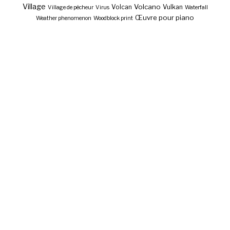
Village
Volcano
Volcan
Vulkan
Village de pêcheur
Virus
Waterfall
Œuvre pour piano
Weather phenomenon
Woodblock print