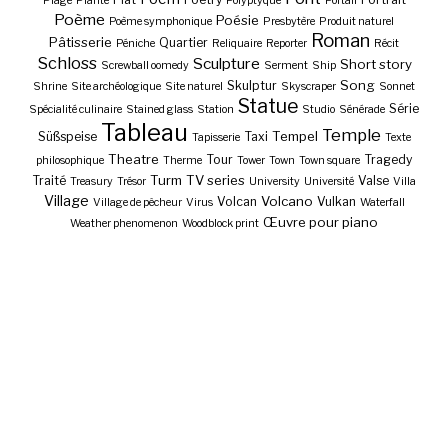
Plage
Plante
Polyptyque
Portail
Poème
Poésie
Poème symphonique
Presbytère
Produit naturel
Roman
Pâtisserie
Quartier
Péniche
Reliquaire
Reporter
Récit
Schloss
Sculpture
Short story
Screwball oomedy
Serment
Ship
Song
Skulptur
Shrine
Site archéologique
Site naturel
Skyscraper
Sonnet
Statue
Série
Spécialité culinaire
Stained glass
Station
Studio
Sénérade
Tableau
Temple
Tempel
Süßspeise
Taxi
Tapisserie
Texte
Theatre
Tour
Tragedy
philosophique
Therme
Tower
Town
Town square
Turm
TV series
Traité
Valse
Treasury
Trésor
University
Université
Villa
Village
Volcano
Volcan
Vulkan
Village de pêcheur
Virus
Waterfall
Œuvre pour piano
Weather phenomenon
Woodblock print