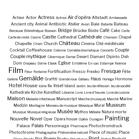
Actress
Air d'opéra
Actor
Altstadt
Acteur
Actrice
Ambassade
Ancient city
Baie
Bateau
Animal
Antibiotic
Atelier
Avion
Bataille
Bridge
Café
Brücke
Büste
Cake
Berceuse
Bibliothèque
Boisson
Carte
Castle
Cathédrale
Cathedral
Chapel
Carte de visite
Casino
Chanson
Château
Chapelle
Church
Cité médiévale
Cinema
Chien
Couple
Coffeehouse
Cocktail
Colonne
Comédie dramatique
Concerto
Couple mythique
Desert
Diamant
Dipinto
Dish
Céramique
Danse
Eglise
Dom
Drapeau
Dôme
Ebook
Emblème
En-cas
Estampe
Faïence
Film
Fresque
Fortification
Fresco
Fresko
Fête
Fleur
Fontaine
Gemälde
Haus
Graffiti
Hormone
Galerie
Grande roue
Gâteau
Horloge
Hotel
House
Insel
Ile
Island
Icône
Jardin
Jeu de réflexion
Jeu de société
Kathedrale
Kirche
Kunstlied
Librairie
Livre
Livre d'heures
Livre de cuisine
Maison
Manuscript
Marine
Maladie infectieuse
Marche (musique)
Marché
Museum
Medizin
Mural
Montagne
Morceau de musique
Mosaïque
Musée
Mythos
Nature morte
Musique
Musique religieuse
Mélodie
Painting
Nouvelle
Novel
Oper
Opera house
Opéra
Ouragan
Palais
Palace
Personnage
Photochromdruck
Pharmacie
Piece of music
Place
Photochrome
Photographie
Phénomène naturel
Pont
Poem
Plat
Poetry
Portrait