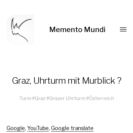
Memento Mundi
Graz, Uhrturm mit Murblick ?
Turm
#
Graz
#
Grazer Uhrturm
#
Österreich
Google
,
YouTube
,
Google translate