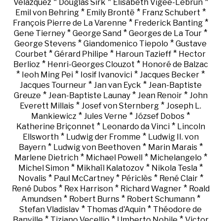
*
*
*
Velázquez
Douglas Sirk
Elisabeth Vigée-Lebrun
*
*
*
Emil von Behring
Emily Brontë
Franz Schubert
*
*
François Pierre de La Varenne
Frederick Banting
*
*
*
Gene Tierney
George Sand
Georges de La Tour
*
*
George Stevens
Giandomenico Tiepolo
Gustave
*
*
*
Courbet
Gérard Philipe
Haroun Tazieff
Hector
*
*
Berlioz
Henri-Georges Clouzot
Honoré de Balzac
*
*
*
*
Ieoh Ming Pei
Iosif Ivanovici
Jacques Becker
*
*
Jacques Tourneur
Jan van Eyck
Jean-Baptiste
*
*
*
Greuze
Jean-Baptiste Launay
Jean Renoir
John
*
*
Everett Millais
Josef von Sternberg
Joseph L.
*
*
*
Mankiewicz
Jules Verne
József Dobos
*
*
Katherine Briçonnet
Leonardo da Vinci
Lincoln
*
*
Ellsworth
Ludwig der Fromme
Ludwig II. von
*
*
*
Bayern
Ludwig von Beethoven
Marin Marais
*
*
*
Marlene Dietrich
Michael Powell
Michelangelo
*
*
*
Michel Simon
Mikhaïl Kalatozov
Nikola Tesla
*
*
*
*
Novalis
Paul McCartney
Périclès
René Clair
*
*
*
René Dubos
Rex Harrison
Richard Wagner
Roald
*
*
*
Amundsen
Robert Burns
Robert Schumann
*
*
Stefan Vladislav
Thomas d'Aquin
Théodore de
*
*
*
Banville
Tiziano Vecellio
Umberto Nobile
Victor