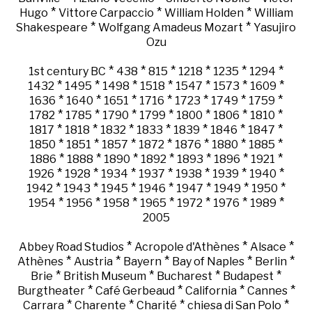
*
*
*
Hugo
Vittore Carpaccio
William Holden
William
*
*
Shakespeare
Wolfgang Amadeus Mozart
Yasujiro
Ozu
*
*
*
*
*
*
1st century BC
438
815
1218
1235
1294
*
*
*
*
*
*
*
1432
1495
1498
1518
1547
1573
1609
*
*
*
*
*
*
*
1636
1640
1651
1716
1723
1749
1759
*
*
*
*
*
*
*
1782
1785
1790
1799
1800
1806
1810
*
*
*
*
*
*
*
1817
1818
1832
1833
1839
1846
1847
*
*
*
*
*
*
*
1850
1851
1857
1872
1876
1880
1885
*
*
*
*
*
*
*
1886
1888
1890
1892
1893
1896
1921
*
*
*
*
*
*
*
1926
1928
1934
1937
1938
1939
1940
*
*
*
*
*
*
*
1942
1943
1945
1946
1947
1949
1950
*
*
*
*
*
*
*
1954
1956
1958
1965
1972
1976
1989
2005
*
*
*
Abbey Road Studios
Acropole d'Athènes
Alsace
*
*
*
*
*
Athènes
Austria
Bayern
Bay of Naples
Berlin
*
*
*
*
Brie
British Museum
Bucharest
Budapest
*
*
*
*
Burgtheater
Café Gerbeaud
California
Cannes
*
*
*
*
Carrara
Charente
Charité
chiesa di San Polo