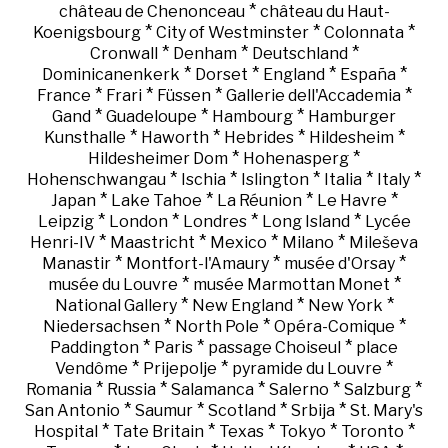
*
château de Chenonceau
château du Haut-
*
*
*
Koenigsbourg
City of Westminster
Colonnata
*
*
*
Cronwall
Denham
Deutschland
*
*
*
*
Dominicanenkerk
Dorset
England
España
*
*
*
*
France
Frari
Füssen
Gallerie dell'Accademia
*
*
*
Gand
Guadeloupe
Hambourg
Hamburger
*
*
*
*
Kunsthalle
Haworth
Hebrides
Hildesheim
*
*
Hildesheimer Dom
Hohenasperg
*
*
*
*
*
Hohenschwangau
Ischia
Islington
Italia
Italy
*
*
*
*
Japan
Lake Tahoe
La Réunion
Le Havre
*
*
*
*
Leipzig
London
Londres
Long Island
Lycée
*
*
*
*
Henri-IV
Maastricht
Mexico
Milano
Mileševa
*
*
*
Manastir
Montfort-l'Amaury
musée d'Orsay
*
*
musée du Louvre
musée Marmottan Monet
*
*
*
National Gallery
New England
New York
*
*
*
Niedersachsen
North Pole
Opéra-Comique
*
*
*
Paddington
Paris
passage Choiseul
place
*
*
*
Vendôme
Prijepolje
pyramide du Louvre
*
*
*
*
*
Romania
Russia
Salamanca
Salerno
Salzburg
*
*
*
*
San Antonio
Saumur
Scotland
Srbija
St. Mary's
*
*
*
*
*
Hospital
Tate Britain
Texas
Tokyo
Toronto