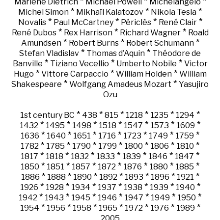
*
*
*
Marlene Dietrich
Michael Powell
Michelangelo
*
*
*
Michel Simon
Mikhaïl Kalatozov
Nikola Tesla
*
*
*
*
Novalis
Paul McCartney
Périclès
René Clair
*
*
*
René Dubos
Rex Harrison
Richard Wagner
Roald
*
*
*
Amundsen
Robert Burns
Robert Schumann
*
*
Stefan Vladislav
Thomas d'Aquin
Théodore de
*
*
*
Banville
Tiziano Vecellio
Umberto Nobile
Victor
*
*
*
Hugo
Vittore Carpaccio
William Holden
William
*
*
Shakespeare
Wolfgang Amadeus Mozart
Yasujiro
Ozu
*
*
*
*
*
*
1st century BC
438
815
1218
1235
1294
*
*
*
*
*
*
*
1432
1495
1498
1518
1547
1573
1609
*
*
*
*
*
*
*
1636
1640
1651
1716
1723
1749
1759
*
*
*
*
*
*
*
1782
1785
1790
1799
1800
1806
1810
*
*
*
*
*
*
*
1817
1818
1832
1833
1839
1846
1847
*
*
*
*
*
*
*
1850
1851
1857
1872
1876
1880
1885
*
*
*
*
*
*
*
1886
1888
1890
1892
1893
1896
1921
*
*
*
*
*
*
*
1926
1928
1934
1937
1938
1939
1940
*
*
*
*
*
*
*
1942
1943
1945
1946
1947
1949
1950
*
*
*
*
*
*
*
1954
1956
1958
1965
1972
1976
1989
2005