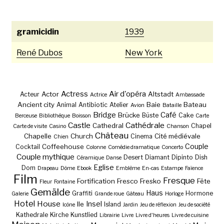
gramicidin
1939
René Dubos
New York
Actress
Air d'opéra
Actor
Altstadt
Acteur
Actrice
Ambassade
Ancient city
Baie
Bateau
Animal
Antibiotic
Atelier
Avion
Bataille
Bridge
Café
Brücke
Büste
Cake
Berceuse
Bibliothèque
Boisson
Carte
Castle
Cathédrale
Cathedral
Chapel
Carte de visite
Casino
Chanson
Château
Chapelle
Church
Cité médiévale
Cinema
Chien
Couple
Coffeehouse
Cocktail
Colonne
Comédie dramatique
Concerto
Couple mythique
Desert
Diamant
Dipinto
Dish
Céramique
Danse
Eglise
Dom
Drapeau
Dôme
Ebook
Emblème
En-cas
Estampe
Faïence
Film
Fresque
Fortification
Fresco
Fresko
Fête
Fleur
Fontaine
Gemälde
Haus
Graffiti
Hormone
Galerie
Grande roue
Gâteau
Horloge
Hotel
House
Insel
Ile
Island
Icône
Jardin
Jeu de réflexion
Jeu de société
Kathedrale
Kirche
Kunstlied
Librairie
Livre
Livre d'heures
Livre de cuisine