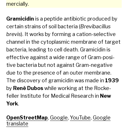
mer­cial­ly.
Gram­i­cidin
is a pep­tide antibi­ot­ic pro­duced by
cer­tain strains of soil bac­te­ria (
Bre­vibacil­lus
bre­vis
). It works by form­ing a cation-selec­tive
chan­nel in the cyto­plas­mic mem­brane of tar­get
bac­te­ria, lead­ing to cell death. Gram­i­cidin is
effec­tive against a wide range of Gram-pos­i­
tive bac­te­ria but not against Gram-neg­a­tive
due to the pres­ence of an out­er mem­brane.
The dis­cov­ery of gram­i­cidin was made in
1939
by
René Dubos
while work­ing at the Rock­e­
feller Insti­tute for Med­ical Research in
New
York
.
OpenStreetMap
,
Google
,
YouTube
,
Google
translate