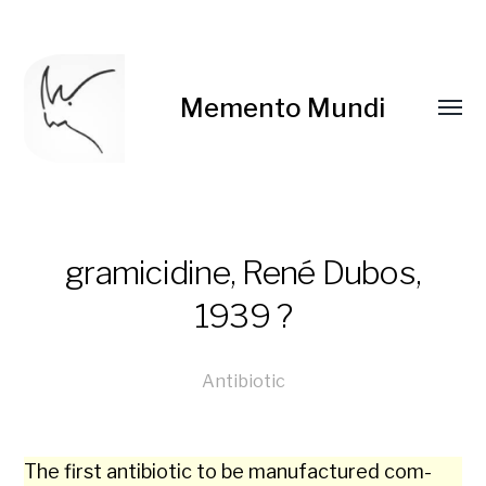
Memento Mundi
gramicidine, René Dubos,
1939 ?
Antibiotic
The first antibi­ot­ic to be man­u­fac­tured com­