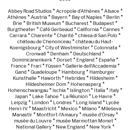
*
*
*
Abbey Road Studios
Acropole d'Athènes
Alsace
*
*
*
*
*
Athènes
Austria
Bayern
Bay of Naples
Berlin
*
*
*
*
Brie
British Museum
Bucharest
Budapest
*
*
*
*
Burgtheater
Café Gerbeaud
California
Cannes
*
*
*
*
Carrara
Charente
Charité
chiesa di San Polo
*
château de Chenonceau
château du Haut-
*
*
*
Koenigsbourg
City of Westminster
Colonnata
*
*
*
Cronwall
Denham
Deutschland
*
*
*
*
Dominicanenkerk
Dorset
England
España
*
*
*
*
France
Frari
Füssen
Gallerie dell'Accademia
*
*
*
Gand
Guadeloupe
Hambourg
Hamburger
*
*
*
*
Kunsthalle
Haworth
Hebrides
Hildesheim
*
*
Hildesheimer Dom
Hohenasperg
*
*
*
*
*
Hohenschwangau
Ischia
Islington
Italia
Italy
*
*
*
*
Japan
Lake Tahoe
La Réunion
Le Havre
*
*
*
*
Leipzig
London
Londres
Long Island
Lycée
*
*
*
*
Henri-IV
Maastricht
Mexico
Milano
Mileševa
*
*
*
Manastir
Montfort-l'Amaury
musée d'Orsay
*
*
musée du Louvre
musée Marmottan Monet
*
*
*
National Gallery
New England
New York