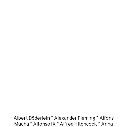
*
*
Albert Döderlein
Alexander Fleming
Alfons
*
*
*
Mucha
Alfonso IX
Alfred Hitchcock
Anna