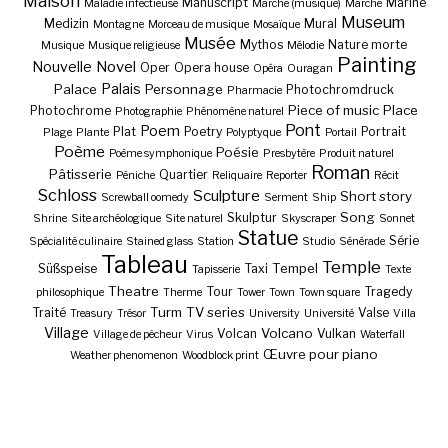
Maison
Manuscript
Marine
Maladie infectieuse
Marche (musique)
Marché
Museum
Medizin
Mural
Montagne
Morceau de musique
Mosaïque
Musée
Mythos
Nature morte
Musique
Musique religieuse
Mélodie
Painting
Nouvelle
Novel
Oper
Opera house
Opéra
Ouragan
Palais
Palace
Personnage
Photochromdruck
Pharmacie
Piece of music
Place
Photochrome
Photographie
Phénomène naturel
Pont
Poem
Plat
Poetry
Portrait
Plage
Plante
Polyptyque
Portail
Poème
Poésie
Poème symphonique
Presbytère
Produit naturel
Roman
Pâtisserie
Quartier
Péniche
Reliquaire
Reporter
Récit
Schloss
Sculpture
Short story
Screwball oomedy
Serment
Ship
Song
Skulptur
Shrine
Site archéologique
Site naturel
Skyscraper
Sonnet
Statue
Série
Spécialité culinaire
Stained glass
Station
Studio
Sénérade
Tableau
Temple
Tempel
Süßspeise
Taxi
Tapisserie
Texte
Theatre
Tour
Tragedy
philosophique
Therme
Tower
Town
Town square
Turm
TV series
Traité
Valse
Treasury
Trésor
University
Université
Villa
Village
Volcano
Volcan
Vulkan
Village de pêcheur
Virus
Waterfall
Œuvre pour piano
Weather phenomenon
Woodblock print