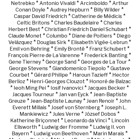
*
*
*
Netrebko
Antonio Vivaldi
Arcimboldo
Arthur
*
*
*
Conan Doyle
Audrey Hepburn
Billy Wilder
*
*
Caspar David Friedrich
Catherine de Médicis
*
*
Celtic Britons
Charles Baudelaire
Charles
*
*
Herbert Best
Christian Friedrich Daniel Schubart
*
*
*
Claude Monet
Columbo
Diane de Poitiers
Diego
*
*
*
Velázquez
Douglas Sirk
Elisabeth Vigée-Lebrun
*
*
*
Emil von Behring
Emily Brontë
Franz Schubert
*
*
François Pierre de La Varenne
Frederick Banting
*
*
*
Gene Tierney
George Sand
Georges de La Tour
*
*
George Stevens
Giandomenico Tiepolo
Gustave
*
*
*
Courbet
Gérard Philipe
Haroun Tazieff
Hector
*
*
Berlioz
Henri-Georges Clouzot
Honoré de Balzac
*
*
*
*
Ieoh Ming Pei
Iosif Ivanovici
Jacques Becker
*
*
Jacques Tourneur
Jan van Eyck
Jean-Baptiste
*
*
*
Greuze
Jean-Baptiste Launay
Jean Renoir
John
*
*
Everett Millais
Josef von Sternberg
Joseph L.
*
*
*
Mankiewicz
Jules Verne
József Dobos
*
*
Katherine Briçonnet
Leonardo da Vinci
Lincoln
*
*
Ellsworth
Ludwig der Fromme
Ludwig II. von
*
*
*
Bayern
Ludwig von Beethoven
Marin Marais