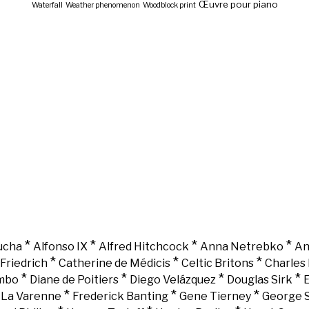
Œuvre pour piano
Waterfall
Weather phenomenon
Woodblock print
*
*
*
*
ucha
Alfonso IX
Alfred Hitchcock
Anna Netrebko
An
*
*
*
Friedrich
Catherine de Médicis
Celtic Britons
Charles 
*
*
*
*
mbo
Diane de Poitiers
Diego Velázquez
Douglas Sirk
E
*
*
*
e La Varenne
Frederick Banting
Gene Tierney
George 