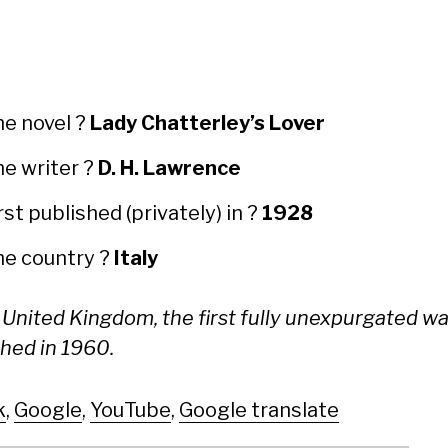
he nov­el ?
Lady Chat­ter­ley’s Lover
he writer ?
D. H. Lawrence
rst pub­lished (pri­vate­ly) in ?
1928
he coun­try ?
Italy
 Unit­ed King­dom, the first ful­ly unex­pur­gat­ed w
shed in 1960.
k
,
Google
,
YouTube
,
Google translate