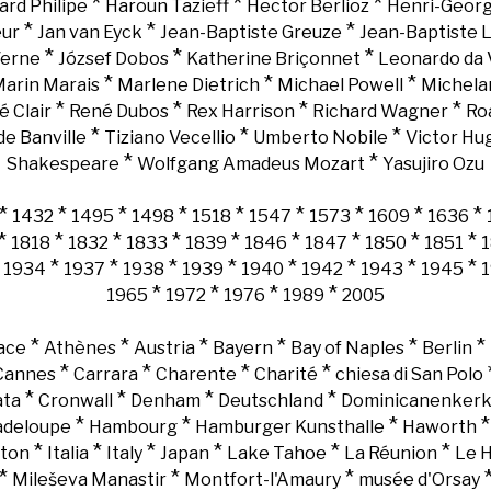
*
*
*
ard Philipe
Haroun Tazieff
Hector Berlioz
Henri-Georg
*
*
*
eur
Jan van Eyck
Jean-Baptiste Greuze
Jean-Baptiste 
*
*
*
Verne
József Dobos
Katherine Briçonnet
Leonardo da 
*
*
*
arin Marais
Marlene Dietrich
Michael Powell
Michela
*
*
*
*
é Clair
René Dubos
Rex Harrison
Richard Wagner
Ro
*
*
*
e Banville
Tiziano Vecellio
Umberto Nobile
Victor Hu
*
*
Shakespeare
Wolfgang Amadeus Mozart
Yasujiro Ozu
*
*
*
*
*
*
*
*
*
1432
1495
1498
1518
1547
1573
1609
1636
*
*
*
*
*
*
*
*
*
1818
1832
1833
1839
1846
1847
1850
1851
*
*
*
*
*
*
*
*
*
1934
1937
1938
1939
1940
1942
1943
1945
*
*
*
*
1965
1972
1976
1989
2005
*
*
*
*
*
*
ace
Athènes
Austria
Bayern
Bay of Naples
Berlin
*
*
*
*
Cannes
Carrara
Charente
Charité
chiesa di San Polo
*
*
*
*
ata
Cronwall
Denham
Deutschland
Dominicanenker
*
*
*
adeloupe
Hambourg
Hamburger Kunsthalle
Haworth
*
*
*
*
*
*
gton
Italia
Italy
Japan
Lake Tahoe
La Réunion
Le 
*
*
*
Mileševa Manastir
Montfort-l'Amaury
musée d'Orsay