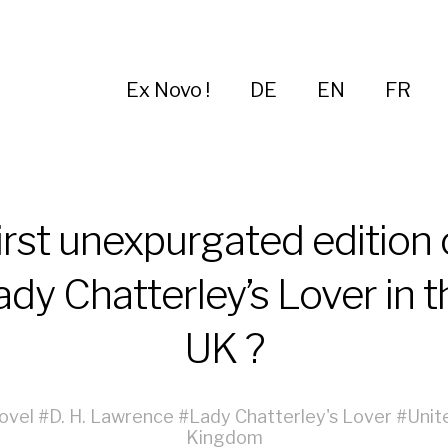
Ex Novo !
DE
EN
FR
irst unexpurgated edition 
ady Chatterley’s Lover in t
UK ?
ovel
#
D. H. Lawrence
#
Lady Chatterley's Lover
#
Unit
Kingdom