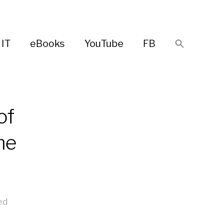
IT
eBooks
YouTube
FB
of
he
ed