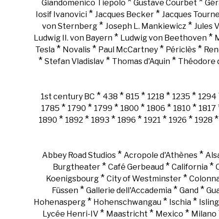
*
*
Giandomenico Tiepolo
Gustave Courbet
Gér
*
*
Iosif Ivanovici
Jacques Becker
Jacques Tourn
*
*
von Sternberg
Joseph L. Mankiewicz
Jules 
*
*
Ludwig II. von Bayern
Ludwig von Beethoven
M
*
*
*
*
Tesla
Novalis
Paul McCartney
Périclès
Ren
*
*
*
Stefan Vladislav
Thomas d'Aquin
Théodore d
*
*
*
*
*
1st century BC
438
815
1218
1235
1294
*
*
*
*
*
*
1785
1790
1799
1800
1806
1810
1817
*
*
*
*
*
*
1890
1892
1893
1896
1921
1926
1928
*
*
Abbey Road Studios
Acropole d'Athènes
Als
*
*
*
Burgtheater
Café Gerbeaud
California
*
*
Koenigsbourg
City of Westminster
Colonn
*
*
*
Füssen
Gallerie dell'Accademia
Gand
Gu
*
*
*
Hohenasperg
Hohenschwangau
Ischia
Islin
*
*
*
Lycée Henri-IV
Maastricht
Mexico
Milano