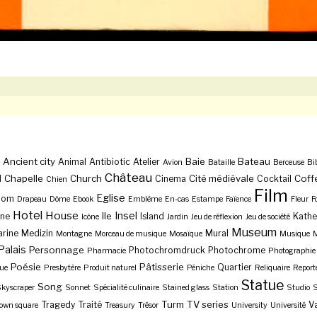
Ancient city
Baie
Bateau
Animal
Antibiotic
Atelier
Avion
Bataille
Berceuse
Bi
Château
Chapelle
Church
Cité médiévale
Coff
l
Cinema
Cocktail
Chien
Film
Eglise
Dom
Drapeau
Dôme
Ebook
Emblème
En-cas
Estampe
Faïence
Fleur
F
Hotel
House
Insel
Ile
ne
Island
Kathe
Icône
Jardin
Jeu de réflexion
Jeu de société
Museum
rine
Medizin
Mural
Montagne
Morceau de musique
Mosaïque
Musique
M
Palais
Personnage
Photochromdruck
Photochrome
Pharmacie
Photographie
Poésie
Pâtisserie
Quartier
ue
Presbytère
Produit naturel
Péniche
Reliquaire
Report
Statue
Song
kyscraper
Sonnet
Spécialité culinaire
Stained glass
Station
Studio
S
Turm
TV series
Tragedy
Traité
Va
own square
Treasury
Trésor
University
Université