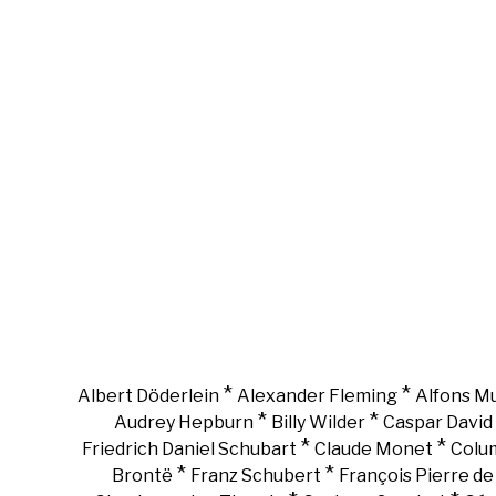
*
*
Albert Döderlein
Alexander Fleming
Alfons M
*
*
Audrey Hepburn
Billy Wilder
Caspar David 
*
*
Friedrich Daniel Schubart
Claude Monet
Colu
*
*
Brontë
Franz Schubert
François Pierre d