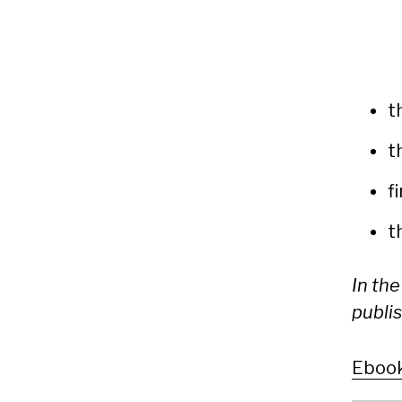
t
t
fi
t
In the
pub­li
Eboo