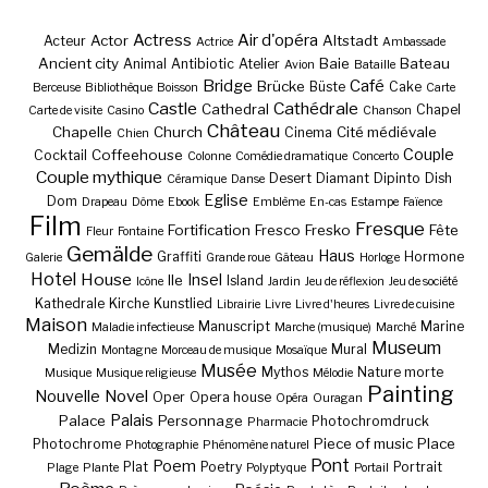
Actress
Air d'opéra
Actor
Altstadt
Acteur
Actrice
Ambassade
Ancient city
Baie
Bateau
Animal
Antibiotic
Atelier
Avion
Bataille
Bridge
Café
Brücke
Büste
Cake
Berceuse
Bibliothèque
Boisson
Carte
Castle
Cathédrale
Cathedral
Chapel
Carte de visite
Casino
Chanson
Château
Chapelle
Church
Cité médiévale
Cinema
Chien
Couple
Coffeehouse
Cocktail
Colonne
Comédie dramatique
Concerto
Couple mythique
Desert
Diamant
Dipinto
Dish
Céramique
Danse
Eglise
Dom
Drapeau
Dôme
Ebook
Emblème
En-cas
Estampe
Faïence
Film
Fresque
Fortification
Fresco
Fresko
Fête
Fleur
Fontaine
Gemälde
Haus
Graffiti
Hormone
Galerie
Grande roue
Gâteau
Horloge
Hotel
House
Insel
Ile
Island
Icône
Jardin
Jeu de réflexion
Jeu de société
Kathedrale
Kirche
Kunstlied
Librairie
Livre
Livre d'heures
Livre de cuisine
Maison
Manuscript
Marine
Maladie infectieuse
Marche (musique)
Marché
Museum
Medizin
Mural
Montagne
Morceau de musique
Mosaïque
Musée
Mythos
Nature morte
Musique
Musique religieuse
Mélodie
Painting
Nouvelle
Novel
Oper
Opera house
Opéra
Ouragan
Palais
Palace
Personnage
Photochromdruck
Pharmacie
Piece of music
Place
Photochrome
Photographie
Phénomène naturel
Pont
Poem
Plat
Poetry
Portrait
Plage
Plante
Polyptyque
Portail