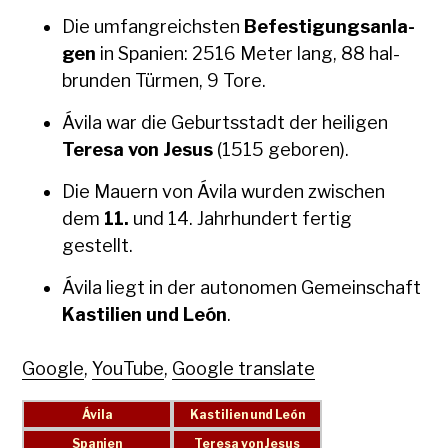
Die umfan­gre­ich­sten
Befes­ti­gungsan­la­
gen
in Spanien: 2516 Meter lang, 88 hal­
brun­den Tür­men, 9 Tore.
Ávi­la war die Geburtsstadt der heili­gen
Tere­sa von Jesus
(1515 geboren).
Die Mauern von Ávi­la wur­den zwis­chen
dem
11.
und 14. Jahrhun­dert fer­tig
gestellt.
Ávi­la liegt in der autonomen Gemein­schaft
Kastilien und León
.
Google
,
YouTube
,
Google translate