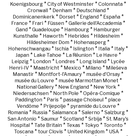
*
*
*
Koenigsbourg
City of Westminster
Colonnata
*
*
*
Cronwall
Denham
Deutschland
*
*
*
*
Dominicanenkerk
Dorset
England
España
*
*
*
*
France
Frari
Füssen
Gallerie dell'Accademia
*
*
*
Gand
Guadeloupe
Hambourg
Hamburger
*
*
*
*
Kunsthalle
Haworth
Hebrides
Hildesheim
*
*
Hildesheimer Dom
Hohenasperg
*
*
*
*
*
Hohenschwangau
Ischia
Islington
Italia
Italy
*
*
*
*
Japan
Lake Tahoe
La Réunion
Le Havre
*
*
*
*
Leipzig
London
Londres
Long Island
Lycée
*
*
*
*
Henri-IV
Maastricht
Mexico
Milano
Mileševa
*
*
*
Manastir
Montfort-l'Amaury
musée d'Orsay
*
*
musée du Louvre
musée Marmottan Monet
*
*
*
National Gallery
New England
New York
*
*
*
Niedersachsen
North Pole
Opéra-Comique
*
*
*
Paddington
Paris
passage Choiseul
place
*
*
*
Vendôme
Prijepolje
pyramide du Louvre
*
*
*
*
*
Romania
Russia
Salamanca
Salerno
Salzburg
*
*
*
*
San Antonio
Saumur
Scotland
Srbija
St. Mary's
*
*
*
*
*
Hospital
Tate Britain
Texas
Tokyo
Toronto
*
*
*
*
Toscana
tour Clovis
United Kingdom
USA