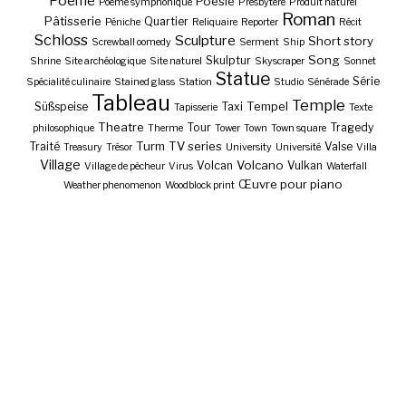
Poème
Poésie
Poème symphonique
Presbytère
Produit naturel
Roman
Pâtisserie
Quartier
Péniche
Reliquaire
Reporter
Récit
Schloss
Sculpture
Short story
Screwball oomedy
Serment
Ship
Song
Skulptur
Shrine
Site archéologique
Site naturel
Skyscraper
Sonnet
Statue
Série
Spécialité culinaire
Stained glass
Station
Studio
Sénérade
Tableau
Temple
Tempel
Süßspeise
Taxi
Tapisserie
Texte
Theatre
Tour
Tragedy
philosophique
Therme
Tower
Town
Town square
Turm
TV series
Traité
Valse
Treasury
Trésor
University
Université
Villa
Village
Volcano
Volcan
Vulkan
Village de pêcheur
Virus
Waterfall
Œuvre pour piano
Weather phenomenon
Woodblock print