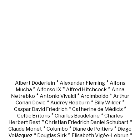
*
*
Albert Döderlein
Alexander Fleming
Alfons
*
*
*
Mucha
Alfonso IX
Alfred Hitchcock
Anna
*
*
*
Netrebko
Antonio Vivaldi
Arcimboldo
Arthur
*
*
*
Conan Doyle
Audrey Hepburn
Billy Wilder
*
*
Caspar David Friedrich
Catherine de Médicis
*
*
Celtic Britons
Charles Baudelaire
Charles
*
*
Herbert Best
Christian Friedrich Daniel Schubart
*
*
*
Claude Monet
Columbo
Diane de Poitiers
Diego
*
*
*
Velázquez
Douglas Sirk
Elisabeth Vigée-Lebrun