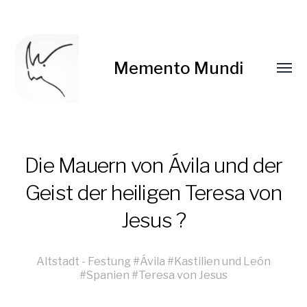
Memento Mundi
Die Mauern von Ávila und der
Geist der heiligen Teresa von
Jesus ?
Altstadt
-
Festung
#
Ávila
#
Kastilien und León
#
Spanien
#
Teresa von Jesus