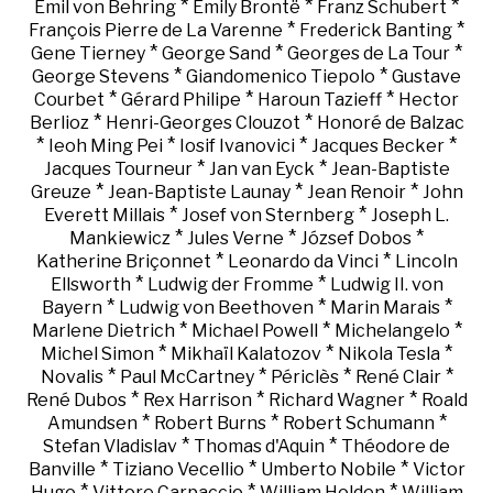
*
*
*
Emil von Behring
Emily Brontë
Franz Schubert
*
*
François Pierre de La Varenne
Frederick Banting
*
*
*
Gene Tierney
George Sand
Georges de La Tour
*
*
George Stevens
Giandomenico Tiepolo
Gustave
*
*
*
Courbet
Gérard Philipe
Haroun Tazieff
Hector
*
*
Berlioz
Henri-Georges Clouzot
Honoré de Balzac
*
*
*
*
Ieoh Ming Pei
Iosif Ivanovici
Jacques Becker
*
*
Jacques Tourneur
Jan van Eyck
Jean-Baptiste
*
*
*
Greuze
Jean-Baptiste Launay
Jean Renoir
John
*
*
Everett Millais
Josef von Sternberg
Joseph L.
*
*
*
Mankiewicz
Jules Verne
József Dobos
*
*
Katherine Briçonnet
Leonardo da Vinci
Lincoln
*
*
Ellsworth
Ludwig der Fromme
Ludwig II. von
*
*
*
Bayern
Ludwig von Beethoven
Marin Marais
*
*
*
Marlene Dietrich
Michael Powell
Michelangelo
*
*
*
Michel Simon
Mikhaïl Kalatozov
Nikola Tesla
*
*
*
*
Novalis
Paul McCartney
Périclès
René Clair
*
*
*
René Dubos
Rex Harrison
Richard Wagner
Roald
*
*
*
Amundsen
Robert Burns
Robert Schumann
*
*
Stefan Vladislav
Thomas d'Aquin
Théodore de
*
*
*
Banville
Tiziano Vecellio
Umberto Nobile
Victor
*
*
*
Hugo
Vittore Carpaccio
William Holden
William