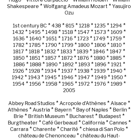
*
*
Shakespeare
Wolfgang Amadeus Mozart
Yasujiro
Ozu
*
*
*
*
*
*
1st century BC
438
815
1218
1235
1294
*
*
*
*
*
*
*
1432
1495
1498
1518
1547
1573
1609
*
*
*
*
*
*
*
1636
1640
1651
1716
1723
1749
1759
*
*
*
*
*
*
*
1782
1785
1790
1799
1800
1806
1810
*
*
*
*
*
*
*
1817
1818
1832
1833
1839
1846
1847
*
*
*
*
*
*
*
1850
1851
1857
1872
1876
1880
1885
*
*
*
*
*
*
*
1886
1888
1890
1892
1893
1896
1921
*
*
*
*
*
*
*
1926
1928
1934
1937
1938
1939
1940
*
*
*
*
*
*
*
1942
1943
1945
1946
1947
1949
1950
*
*
*
*
*
*
*
1954
1956
1958
1965
1972
1976
1989
2005
*
*
*
Abbey Road Studios
Acropole d'Athènes
Alsace
*
*
*
*
*
Athènes
Austria
Bayern
Bay of Naples
Berlin
*
*
*
*
Brie
British Museum
Bucharest
Budapest
*
*
*
*
Burgtheater
Café Gerbeaud
California
Cannes
*
*
*
*
Carrara
Charente
Charité
chiesa di San Polo
*
château de Chenonceau
château du Haut-