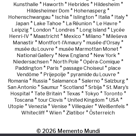
*
*
*
*
Kunsthalle
Haworth
Hebrides
Hildesheim
*
*
Hildesheimer Dom
Hohenasperg
*
*
*
*
*
Hohenschwangau
Ischia
Islington
Italia
Italy
*
*
*
*
Japan
Lake Tahoe
La Réunion
Le Havre
*
*
*
*
Leipzig
London
Londres
Long Island
Lycée
*
*
*
*
Henri-IV
Maastricht
Mexico
Milano
Mileševa
*
*
*
Manastir
Montfort-l'Amaury
musée d'Orsay
*
*
musée du Louvre
musée Marmottan Monet
*
*
*
National Gallery
New England
New York
*
*
*
Niedersachsen
North Pole
Opéra-Comique
*
*
*
Paddington
Paris
passage Choiseul
place
*
*
*
Vendôme
Prijepolje
pyramide du Louvre
*
*
*
*
*
Romania
Russia
Salamanca
Salerno
Salzburg
*
*
*
*
San Antonio
Saumur
Scotland
Srbija
St. Mary's
*
*
*
*
*
Hospital
Tate Britain
Texas
Tokyo
Toronto
*
*
*
*
Toscana
tour Clovis
United Kingdom
USA
*
*
*
*
*
Utopie
Venezia
Venise
Villequier
Weißenfels
*
*
*
Whitecliff
Wien
Zlatibor
Österreich
© 2026
Memento Mundi