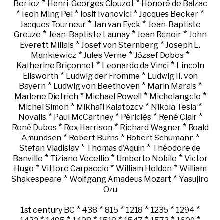
*
*
Berlioz
Henri-Georges Clouzot
Honoré de Balzac
*
*
*
*
Ieoh Ming Pei
Iosif Ivanovici
Jacques Becker
*
*
Jacques Tourneur
Jan van Eyck
Jean-Baptiste
*
*
*
Greuze
Jean-Baptiste Launay
Jean Renoir
John
*
*
Everett Millais
Josef von Sternberg
Joseph L.
*
*
*
Mankiewicz
Jules Verne
József Dobos
*
*
Katherine Briçonnet
Leonardo da Vinci
Lincoln
*
*
Ellsworth
Ludwig der Fromme
Ludwig II. von
*
*
*
Bayern
Ludwig von Beethoven
Marin Marais
*
*
*
Marlene Dietrich
Michael Powell
Michelangelo
*
*
*
Michel Simon
Mikhaïl Kalatozov
Nikola Tesla
*
*
*
*
Novalis
Paul McCartney
Périclès
René Clair
*
*
*
René Dubos
Rex Harrison
Richard Wagner
Roald
*
*
*
Amundsen
Robert Burns
Robert Schumann
*
*
Stefan Vladislav
Thomas d'Aquin
Théodore de
*
*
*
Banville
Tiziano Vecellio
Umberto Nobile
Victor
*
*
*
Hugo
Vittore Carpaccio
William Holden
William
*
*
Shakespeare
Wolfgang Amadeus Mozart
Yasujiro
Ozu
*
*
*
*
*
*
1st century BC
438
815
1218
1235
1294
*
*
*
*
*
*
*