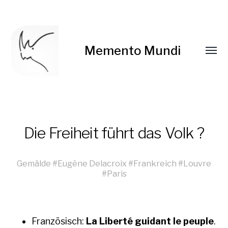
Memento Mundi
Die Freiheit führt das Volk ?
Gemälde
#
Eugène Delacroix
#
Frankreich
#
Louvre
#
Paris
Franzö­sisch:
La Lib­erté guidant le peu­ple
.