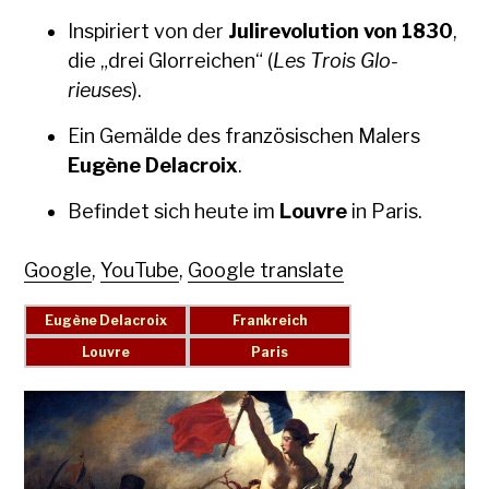
Inspiri­ert von der
Julirev­o­lu­tion von 1830
,
die „drei Glo­r­re­ichen“ (
Les Trois Glo­
rieuses
).
Ein Gemälde des franzö­sis­chen Malers
Eugène Delacroix
.
Befind­et sich heute im
Lou­vre
in Paris.
Google
,
YouTube
,
Google translate