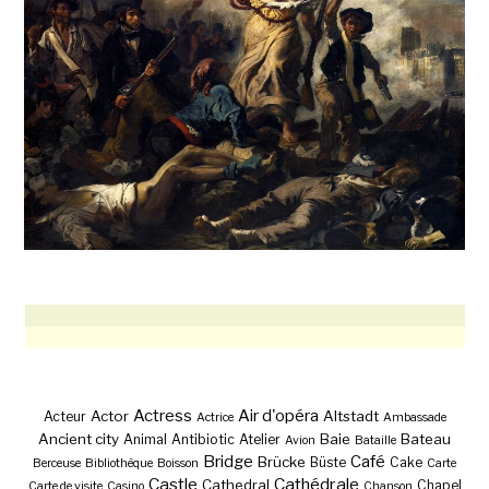
Actress
Air d'opéra
Actor
Altstadt
Acteur
Actrice
Ambassade
Ancient city
Baie
Bateau
Animal
Antibiotic
Atelier
Avion
Bataille
Bridge
Café
Brücke
Büste
Cake
Berceuse
Bibliothèque
Boisson
Carte
Castle
Cathédrale
Cathedral
Chapel
Carte de visite
Casino
Chanson