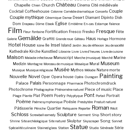
Château
Chapelle
Church
Cité médiévale
Cinema
Chien
Couple
Coffeehouse
Cocktail
Colonne
Comédie dramatique
Concerto
Couple mythique
Desert
Diamant
Dipinto
Dish
Céramique
Danse
Eglise
Dom
Drapeau
Dôme
Ebook
Emblème
En-cas
Estampe
Faïence
Film
Fresque
Fortification
Fresco
Fresko
Fête
Fleur
Fontaine
Gemälde
Haus
Graffiti
Hormone
Galerie
Grande roue
Gâteau
Horloge
Hotel
House
Insel
Ile
Island
Icône
Jardin
Jeu de réflexion
Jeu de société
Kathedrale
Kirche
Kunstlied
Librairie
Livre
Livre d'heures
Livre de cuisine
Maison
Manuscript
Marine
Maladie infectieuse
Marche (musique)
Marché
Museum
Medizin
Mural
Montagne
Morceau de musique
Mosaïque
Musée
Mythos
Nature morte
Musique
Musique religieuse
Mélodie
Painting
Nouvelle
Novel
Oper
Opera house
Opéra
Ouragan
Palais
Palace
Personnage
Photochromdruck
Pharmacie
Piece of music
Place
Photochrome
Photographie
Phénomène naturel
Pont
Poem
Plat
Poetry
Portrait
Plage
Plante
Polyptyque
Portail
Poème
Poésie
Poème symphonique
Presbytère
Produit naturel
Roman
Pâtisserie
Quartier
Péniche
Reliquaire
Reporter
Récit
Schloss
Sculpture
Short story
Screwball oomedy
Serment
Ship
Song
Skulptur
Shrine
Site archéologique
Site naturel
Skyscraper
Sonnet
Statue
Série
Spécialité culinaire
Stained glass
Station
Studio
Sénérade