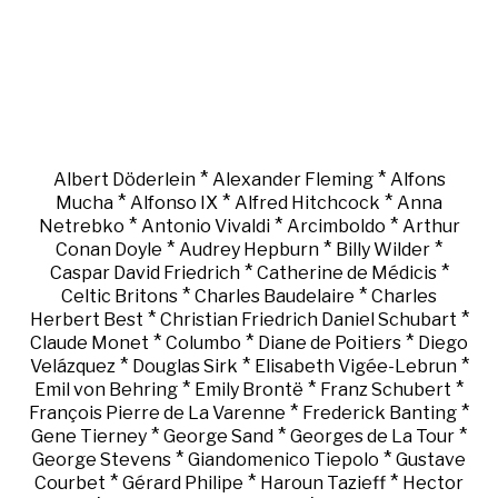
*
*
Albert Döderlein
Alexander Fleming
Alfons
*
*
*
Mucha
Alfonso IX
Alfred Hitchcock
Anna
*
*
*
Netrebko
Antonio Vivaldi
Arcimboldo
Arthur
*
*
*
Conan Doyle
Audrey Hepburn
Billy Wilder
*
*
Caspar David Friedrich
Catherine de Médicis
*
*
Celtic Britons
Charles Baudelaire
Charles
*
*
Herbert Best
Christian Friedrich Daniel Schubart
*
*
*
Claude Monet
Columbo
Diane de Poitiers
Diego
*
*
*
Velázquez
Douglas Sirk
Elisabeth Vigée-Lebrun
*
*
*
Emil von Behring
Emily Brontë
Franz Schubert
*
*
François Pierre de La Varenne
Frederick Banting
*
*
*
Gene Tierney
George Sand
Georges de La Tour
*
*
George Stevens
Giandomenico Tiepolo
Gustave
*
*
*
Courbet
Gérard Philipe
Haroun Tazieff
Hector