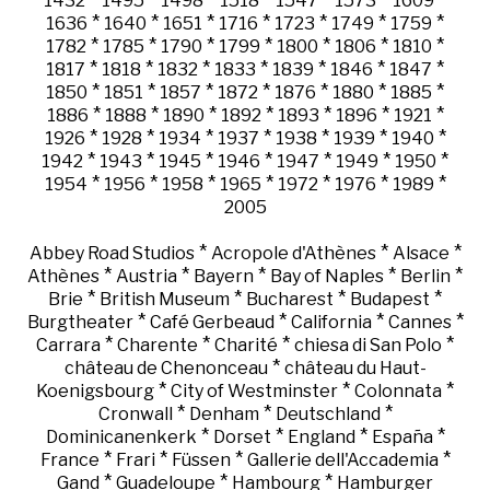
1432
1495
1498
1518
1547
1573
1609
*
*
*
*
*
*
*
1636
1640
1651
1716
1723
1749
1759
*
*
*
*
*
*
*
1782
1785
1790
1799
1800
1806
1810
*
*
*
*
*
*
*
1817
1818
1832
1833
1839
1846
1847
*
*
*
*
*
*
*
1850
1851
1857
1872
1876
1880
1885
*
*
*
*
*
*
*
1886
1888
1890
1892
1893
1896
1921
*
*
*
*
*
*
*
1926
1928
1934
1937
1938
1939
1940
*
*
*
*
*
*
*
1942
1943
1945
1946
1947
1949
1950
*
*
*
*
*
*
*
1954
1956
1958
1965
1972
1976
1989
2005
*
*
*
Abbey Road Studios
Acropole d'Athènes
Alsace
*
*
*
*
*
Athènes
Austria
Bayern
Bay of Naples
Berlin
*
*
*
*
Brie
British Museum
Bucharest
Budapest
*
*
*
*
Burgtheater
Café Gerbeaud
California
Cannes
*
*
*
*
Carrara
Charente
Charité
chiesa di San Polo
*
château de Chenonceau
château du Haut-
*
*
*
Koenigsbourg
City of Westminster
Colonnata
*
*
*
Cronwall
Denham
Deutschland
*
*
*
*
Dominicanenkerk
Dorset
England
España
*
*
*
*
France
Frari
Füssen
Gallerie dell'Accademia
*
*
*
Gand
Guadeloupe
Hambourg
Hamburger