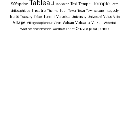
Tableau
Temple
Tempel
Süßspeise
Taxi
Tapisserie
Texte
Theatre
Tour
Tragedy
philosophique
Therme
Tower
Town
Town square
Turm
TV series
Traité
Valse
Treasury
Trésor
University
Université
Villa
Village
Volcano
Volcan
Vulkan
Village de pêcheur
Virus
Waterfall
Œuvre pour piano
Weather phenomenon
Woodblock print